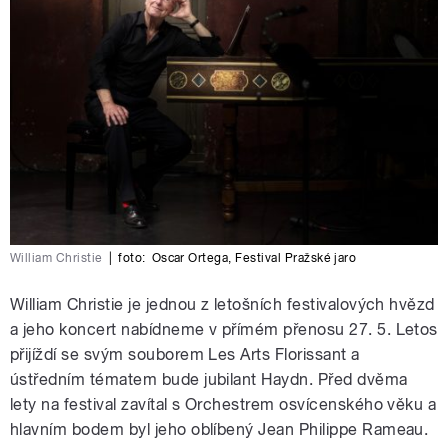
William Christie
|
foto:
Oscar Ortega
,
Festival Pražské jaro
William Christie je jednou z letošních festivalových hvězd
a jeho koncert nabídneme v přímém přenosu 27. 5. Letos
přijíždí se svým souborem Les Arts Florissant a
ústředním tématem bude jubilant Haydn. Před dvěma
lety na festival zavítal s Orchestrem osvícenského věku a
hlavním bodem byl jeho oblíbený Jean Philippe Rameau.