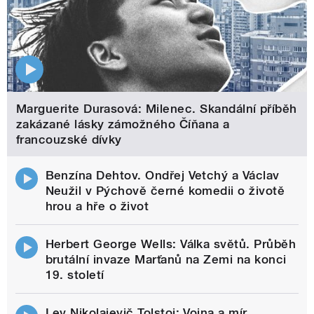
Marguerite Durasová: Milenec. Skandální příběh
zakázané lásky zámožného Číňana a
francouzské dívky
Benzína Dehtov. Ondřej Vetchý a Václav
Neužil v Pýchově černé komedii o životě
hrou a hře o život
Herbert George Wells: Válka světů. Průběh
brutální invaze Marťanů na Zemi na konci
19. století
Lev Nikolajevič Tolstoj: Vojna a mír.