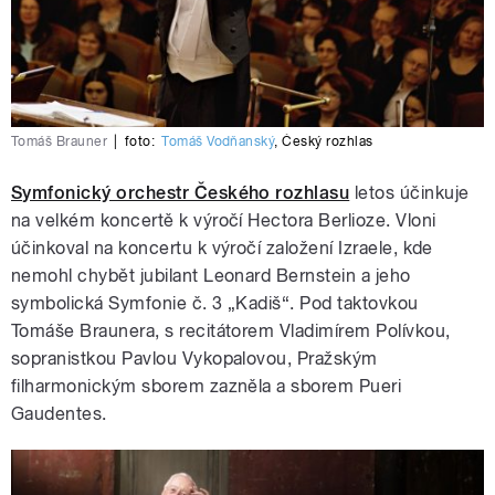
Tomáš Brauner
|
foto:
Tomáš Vodňanský
,
Český rozhlas
Symfonický orchestr Českého rozhlasu
letos účinkuje
na velkém koncertě k výročí Hectora Berlioze. Vloni
účinkoval na koncertu k výročí založení Izraele, kde
nemohl chybět jubilant Leonard Bernstein a jeho
symbolická Symfonie č. 3 „Kadiš“. Pod taktovkou
Tomáše Braunera, s recitátorem Vladimírem Polívkou,
sopranistkou Pavlou Vykopalovou, Pražským
filharmonickým sborem zazněla a sborem Pueri
Gaudentes.