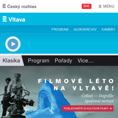
Přejít k hlavnímu obsahu
MENU
ŽIVĚ
PROGRAM
AUDIOARCHIV
KAMERY
Klasika
Program
Pořady
Více
…