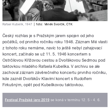
Rafael Kubelík, 1947
|
foto:
Věněk Švorčík
,
ČTK
Český rozhlas je s Pražským jarem spojen od jeho
počátků, od prvního ročníku roku 1946. Záznam Mé vlasti
z tohoto roku nemáme, navíc to ještě nebyl zahajovací
koncert, začínalo se už 11. 5. 1946 koncertem s
Ostrčilovou Křížovou cestou a Dvořákovou Sedmou pod
taktovkou mladého Rafaela Kubelíka. V archivu se ale
zachoval záznam závěrečného koncertu prvního ročníku,
kde zazněl Dvořákův Klavírní koncert s Rudolfem
Firkušným, opět pod Kubelíkovou taktovkou.
Festival Pražské jaro 2019
se koná v termínu 12. 5 - 4. 6.