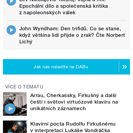
Epochální dílo a společenská kritika
z napoleonských válek
John Wyndham: Den trifidů. Co se stane,
když většina lidí přijde o zrak? Čte Norbert
Lichý
Jak nás naladíte na DABu
VÍCE O TÉMATU
Arrau, Cherkassky, Firkušný a další
čeští i světoví virtuózové klavíru na
unikátních záznamech
Klavírní pocta Rudolfu Firkušnému
v interpretaci Lukáše Vondráčka