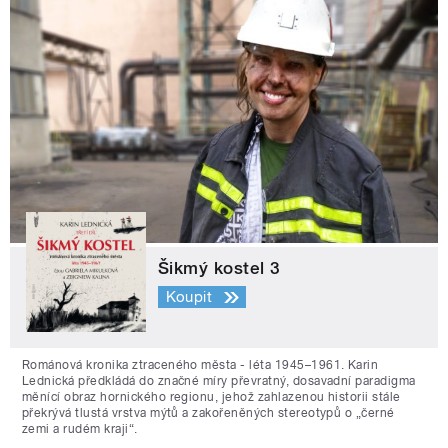
Šikmý kostel 3
Koupit
Románová kronika ztraceného města - léta 1945–1961. Karin
Lednická předkládá do značné míry převratný, dosavadní paradigma
měnící obraz hornického regionu, jehož zahlazenou historii stále
překrývá tlustá vrstva mýtů a zakořeněných stereotypů o „černé
zemi a rudém kraji“.