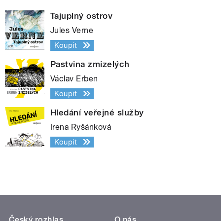
Tajuplný ostrov
Jules Verne
Koupit
Pastvina zmizelých
Václav Erben
Koupit
Hledání veřejné služby
Irena Ryšánková
Koupit
Český rozhlas
O nás