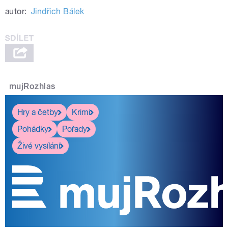
autor:
Jindřich Bálek
mujRozhlas
Hry a četby
Krimi
Pohádky
Pořady
Živé vysílání