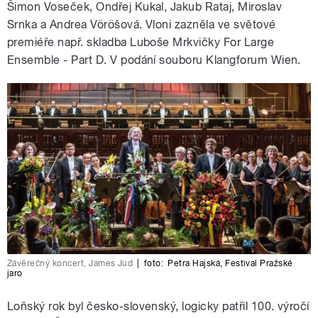
Šimon Voseček, Ondřej Kukal, Jakub Rataj, Miroslav
Srnka a Andrea Vöröšová. Vloni zazněla ve světové
premiéře např. skladba Luboše Mrkvičky For Large
Ensemble - Part D. V podání souboru Klangforum Wien.
Závěrečný koncert, James Jud
|
foto:
Petra Hajská
,
Festival Pražské
jaro
Loňský rok byl česko-slovenský, logicky patřil 100. výročí