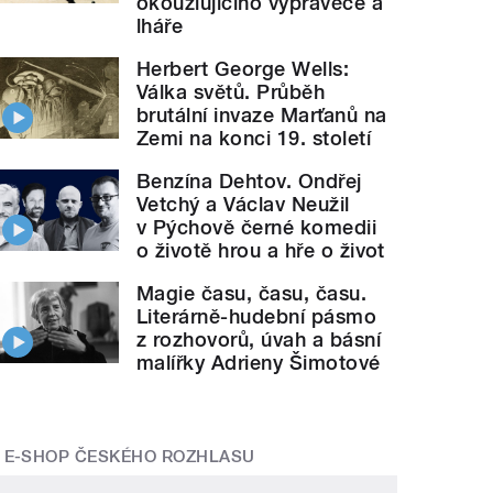
okouzlujícího vypravěče a
lháře
Herbert George Wells:
Válka světů. Průběh
brutální invaze Marťanů na
Zemi na konci 19. století
Benzína Dehtov. Ondřej
Vetchý a Václav Neužil
v Pýchově černé komedii
o životě hrou a hře o život
Magie času, času, času.
Literárně-hudební pásmo
z rozhovorů, úvah a básní
malířky Adrieny Šimotové
E-SHOP ČESKÉHO ROZHLASU