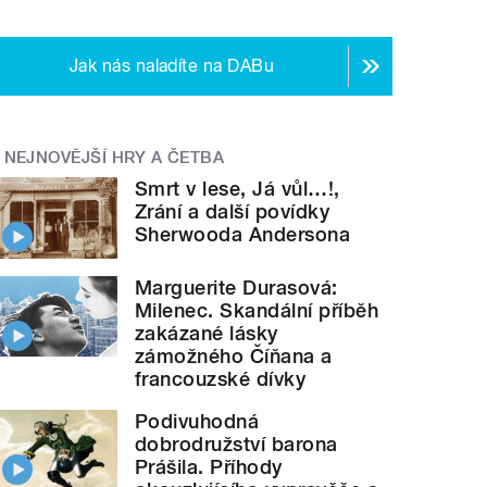
Jak nás naladíte na DABu
NEJNOVĚJŠÍ HRY A ČETBA
Smrt v lese, Já vůl…!,
Zrání a další povídky
Sherwooda Andersona
Marguerite Durasová:
Milenec. Skandální příběh
zakázané lásky
zámožného Číňana a
francouzské dívky
Podivuhodná
dobrodružství barona
Prášila. Příhody