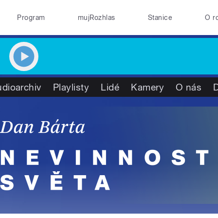
Program
mujRozhlas
Stanice
O r
dioarchiv
Playlisty
Lidé
Kamery
O nás