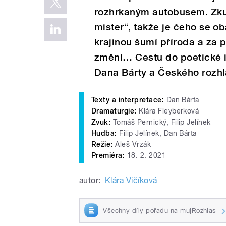
rozhrkaným autobusem. Zkuš
mister“, takže je čeho se o
krajinou šumí příroda a za
změní… Cestu do poetické i 
Dana Bárty a Českého rozhla
Texty a interpretace:
Dan Bárta
Dramaturgie:
Klára Fleyberková
Zvuk:
Tomáš Pernický, Filip Jelínek
Hudba:
Filip Jelínek, Dan Bárta
Režie:
Aleš Vrzák
Premiéra:
18. 2. 2021
autor:
Klára Vičíková
Všechny díly pořadu na mujRozhlas