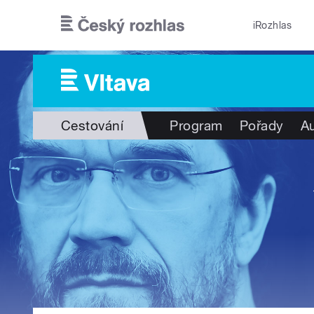
Přejít k hlavnímu obsahu
iRozhlas
Cestování
Program
Pořady
Au