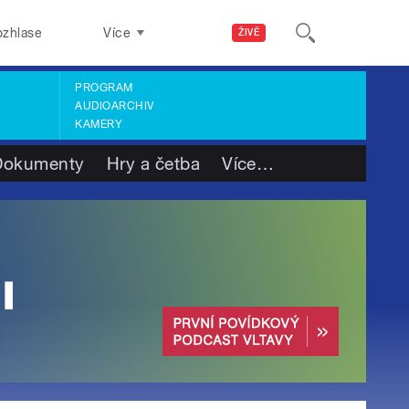
ozhlase
Více
ŽIVĚ
PROGRAM
AUDIOARCHIV
KAMERY
Dokumenty
Hry a četba
Více
…