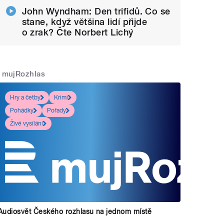
John Wyndham: Den trifidů. Co se
stane, když většina lidí přijde
o zrak? Čte Norbert Lichý
mujRozhlas
Hry a četby
Krimi
Pohádky
Pořady
Živé vysílání
Audiosvět Českého rozhlasu na jednom místě