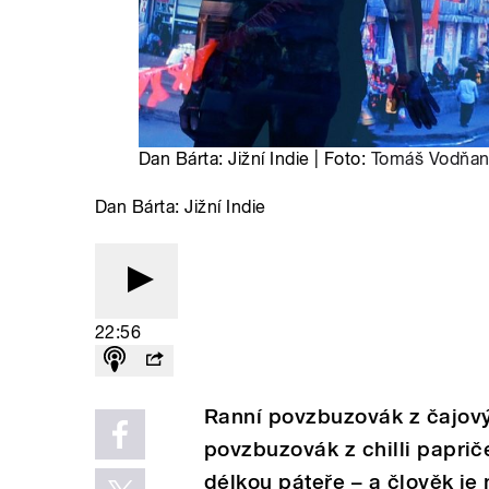
Dan Bárta: Jižní Indie | Foto:
Tomáš Vodňan
Dan Bárta: Jižní Indie
22:56
Ranní povzbuzovák z čajový
povzbuzovák z chilli paprič
délkou páteře – a člověk j