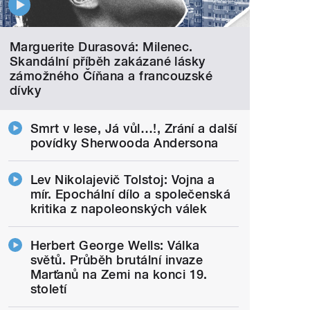
Marguerite Durasová: Milenec.
Skandální příběh zakázané lásky
zámožného Číňana a francouzské
dívky
Smrt v lese, Já vůl…!, Zrání a další
povídky Sherwooda Andersona
Lev Nikolajevič Tolstoj: Vojna a
mír. Epochální dílo a společenská
kritika z napoleonských válek
Herbert George Wells: Válka
světů. Průběh brutální invaze
Marťanů na Zemi na konci 19.
století