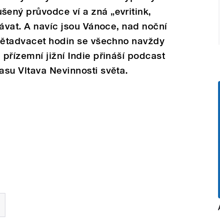
ený průvodce ví a zná „evritink,
bávat. A navíc jsou Vánoce, nad noční
 pětadvacet hodin se všechno navždy
přízemní jižní Indie přináší podcast
su Vltava Nevinnosti světa.