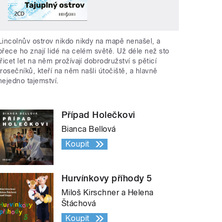
Lincolnův ostrov nikdo nikdy na mapě nenašel, a
přece ho znají lidé na celém světě. Už déle než sto
třicet let na něm prožívají dobrodružství s pěticí
trosečníků, kteří na něm našli útočiště, a hlavně
nejedno tajemství.
Případ Holečkovi
Bianca Bellová
Koupit
Hurvínkovy příhody 5
Miloš Kirschner a Helena
Štáchová
Koupit