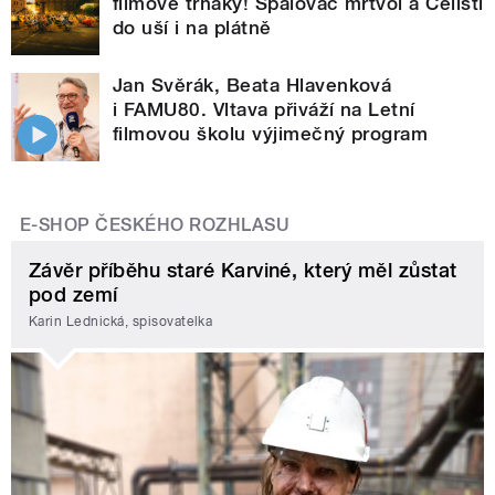
filmové trháky! Spalovač mrtvol a Čelisti
do uší i na plátně
Jan Svěrák, Beata Hlavenková
i FAMU80. Vltava přiváží na Letní
filmovou školu výjimečný program
E-SHOP ČESKÉHO ROZHLASU
Závěr příběhu staré Karviné, který měl zůstat
pod zemí
Karin Lednická, spisovatelka