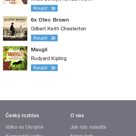
Koupit
6x Otec Brown
Gilbert Keith Chesterton
Koupit
Mauglí
Rudyard Kipling
Koupit
Český rozhlas
O nás
Válka na Ukrajině
Jak nás naladíte