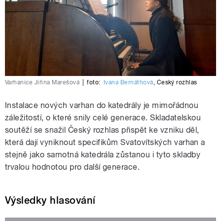
Varhanice Jiřina Marešová
|
foto:
Ivana Bernáthová
,
Český rozhlas
Instalace nových varhan do katedrály je mimořádnou
záležitostí, o které snily celé generace. Skladatelskou
soutěží se snažil Český rozhlas přispět ke vzniku děl,
která dají vyniknout specifikům Svatovítských varhan a
stejně jako samotná katedrála zůstanou i tyto skladby
trvalou hodnotou pro další generace.
Výsledky hlasování