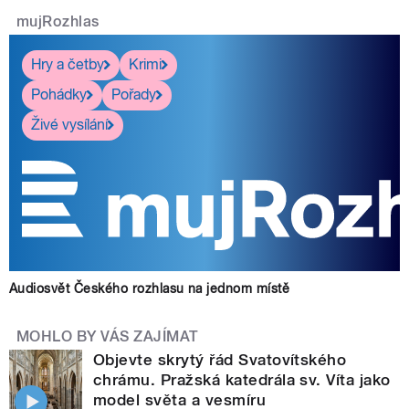
mujRozhlas
Hry a četby
Krimi
Pohádky
Pořady
Živé vysílání
Audiosvět Českého rozhlasu na jednom místě
MOHLO BY VÁS ZAJÍMAT
Objevte skrytý řád Svatovítského
chrámu. Pražská katedrála sv. Víta jako
model světa a vesmíru