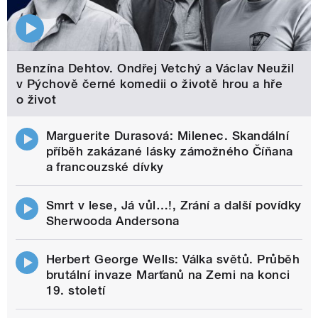
Benzína Dehtov. Ondřej Vetchý a Václav Neužil
v Pýchově černé komedii o životě hrou a hře
o život
Marguerite Durasová: Milenec. Skandální
příběh zakázané lásky zámožného Číňana
a francouzské dívky
Smrt v lese, Já vůl…!, Zrání a další povídky
Sherwooda Andersona
Herbert George Wells: Válka světů. Průběh
brutální invaze Marťanů na Zemi na konci
19. století