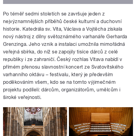
Po téměř sedmi stoletích se završuje jeden z
nejvýznamnějších příběhů české kulturní a duchovní
historie. Katedrála sv. Víta, Václava a Vojtěcha získala
nový nástroj z dílny světoznámého varhanáře Gerharda
Grenzinga. Jeho vznik a instalaci umožnila mimořádná
veřejná sbírka, do níž se zapojily tisíce dárců z celé
republiky i ze zahraničí. Český rozhlas Vltava nabídl v
přímém přenosu slavnostní koncert ze Svatovítského
varhanního oktávu – festivalu, který je především
poděkováním všem, kdo se na tomto výjimečném
projektu podíleli: dárcům, organizátorům, umělcům i
široké veřejnosti.