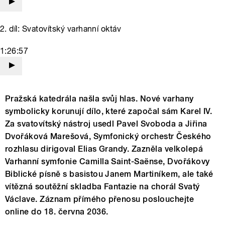
2. díl: Svatovítský varhanní oktáv
1:26:57
Pražská katedrála našla svůj hlas. Nové varhany
symbolicky korunují dílo, které započal sám Karel IV.
Za svatovítský nástroj usedl Pavel Svoboda a Jiřina
Dvořáková Marešová, Symfonický orchestr Českého
rozhlasu dirigoval Elias Grandy. Zazněla velkolepá
Varhanní symfonie Camilla Saint-Saënse, Dvořákovy
Biblické písně s basistou Janem Martiníkem, ale také
vítězná soutěžní skladba Fantazie na chorál Svatý
Václave. Záznam přímého přenosu poslouchejte
online do 18. června 2036.