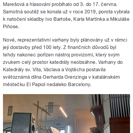
Marešová a hlasování probíhalo od 3. do 17. června.
Samotná soutěž se konala už v roce 2019, porota vybrala
k natočení skladby Ivo Bartoše, Karla Martínka a Mikuláše
Piňose.
Nové, reprezentativní varhany byly plánovány už v rámci
její dostavby před 100 lety. Z finančních důvodů byl
tehdy nakonec pořízen nástroj provizorní, který svým
zvukem celý prostor katedrály neobsáhne. Varhany do
Katedrály sv. Víta, Václava a Vojtěcha postavila
světoznámá dílna Gerharda Grenzinga v katalánském
městečku El Papiol nedaleko Barcelony.