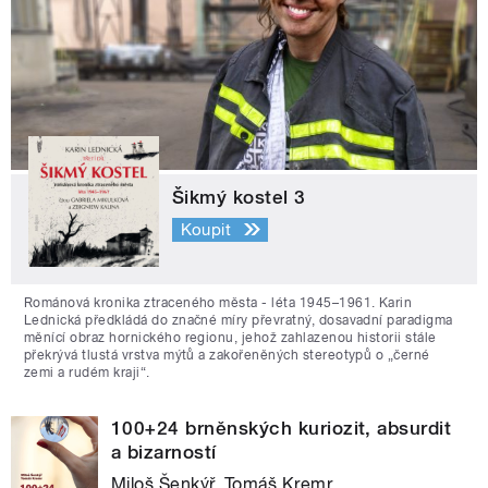
Šikmý kostel 3
Koupit
Románová kronika ztraceného města - léta 1945–1961. Karin
Lednická předkládá do značné míry převratný, dosavadní paradigma
měnící obraz hornického regionu, jehož zahlazenou historii stále
překrývá tlustá vrstva mýtů a zakořeněných stereotypů o „černé
zemi a rudém kraji“.
100+24 brněnských kuriozit, absurdit
a bizarností
Miloš Šenkýř, Tomáš Kremr