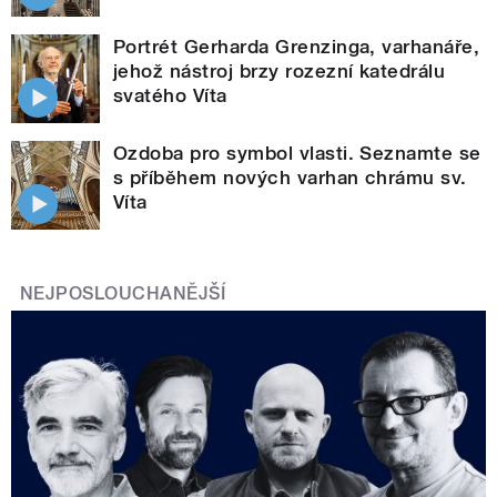
Portrét Gerharda Grenzinga, varhanáře,
jehož nástroj brzy rozezní katedrálu
svatého Víta
Ozdoba pro symbol vlasti. Seznamte se
s příběhem nových varhan chrámu sv.
Víta
NEJPOSLOUCHANĚJŠÍ