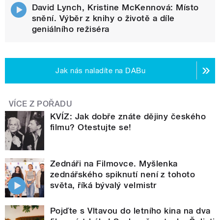
David Lynch, Kristine McKennová: Místo
snění. Výběr z knihy o životě a díle
geniálního režiséra
Jak nás naladíte na DABu
VÍCE Z POŘADU
KVÍZ: Jak dobře znáte dějiny českého
filmu? Otestujte se!
Zednáři na Filmovce. Myšlenka
zednářského spiknutí není z tohoto
světa, říká bývalý velmistr
Pojďte s Vltavou do letního kina na dva