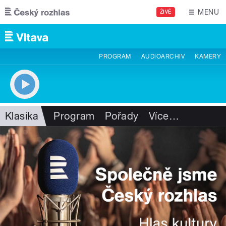
Přejít k hlavnímu obsahu
MENU
ŽIVĚ
PROGRAM
AUDIOARCHIV
KAMERY
Klasika
Program
Pořady
Více
…