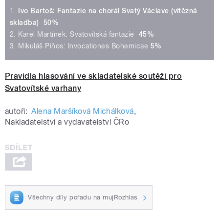
1.
Ivo Bartoš: Fantazie na chorál Svatý Václave (vítězná
skladba) 50%
2. Karel Martínek: Svatovítská fantazie
45%
3. Mikuláš Piňos: Invocationes Bohemicae
5%
Pravidla hlasování ve skladatelské soutěži pro
Svatovítské varhany
autoři:
Alena Maršíková Michálková
,
Nakladatelství a vydavatelství ČRo
Všechny díly pořadu na mujRozhlas