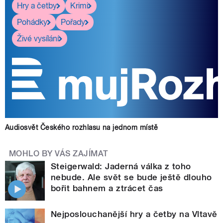
Hry a četby
Krimi
Pohádky
Pořady
Živé vysílání
Audiosvět Českého rozhlasu na jednom místě
MOHLO BY VÁS ZAJÍMAT
Steigerwald: Jaderná válka z toho
nebude. Ale svět se bude ještě dlouho
bořit bahnem a ztrácet čas
Nejposlouchanější hry a četby na Vltavě