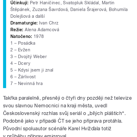
Účinkují:
Petr Haničinec, Svatopluk Skládal, Martin
Štěpánek, Zuzana Šavrdová, Daniela Šrajerová, Bohumila
Dolejšová a další
Dramaturgie:
Ivan Chrz
Režie:
Alena Adamcová
Natočeno:
1978
1 – Posádka
2 – Evžen
3 – Dvojitý Weber
4 – Dcery
5 – Kdysi jsem ji znal
6 – Žárlivost
7 – Nevinná hra
Takřka paralelně, přesněji o čtyři dny později než televize
svou slavnou Nemocnici na kraji města, uvedl
Československý rozhlas svůj seriál o „bílých pláštích“.
Podobně jako v případě ČT se jeho příprava protáhla.
Původní spoluautor scénáře Karel Hvížďala totiž
v průběhu příprav emigroval.