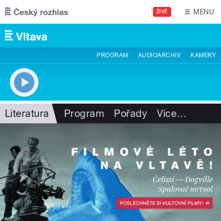
Přejít k hlavnímu obsahu
MENU
ŽIVĚ
PROGRAM
AUDIOARCHIV
KAMERY
Literatura
Program
Pořady
Více
…