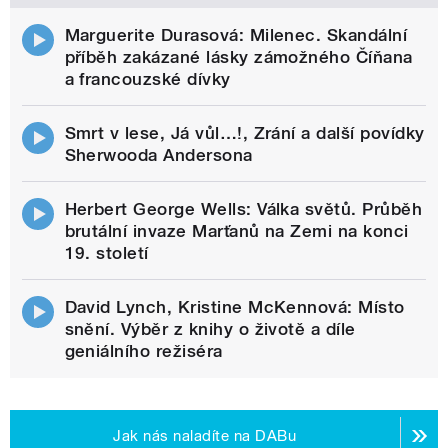
Marguerite Durasová: Milenec. Skandální
příběh zakázané lásky zámožného Číňana
a francouzské dívky
Smrt v lese, Já vůl…!, Zrání a další povídky
Sherwooda Andersona
Herbert George Wells: Válka světů. Průběh
brutální invaze Marťanů na Zemi na konci
19. století
David Lynch, Kristine McKennová: Místo
snění. Výběr z knihy o životě a díle
geniálního režiséra
Jak nás naladíte na DABu