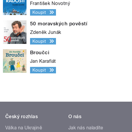
František Novotný
Koupit
50 moravských pověstí
Zdeněk Junák
Koupit
Broučci
Jan Karafiát
Koupit
Český rozhlas
O nás
Válka na Ukrajině
Jak nás naladíte