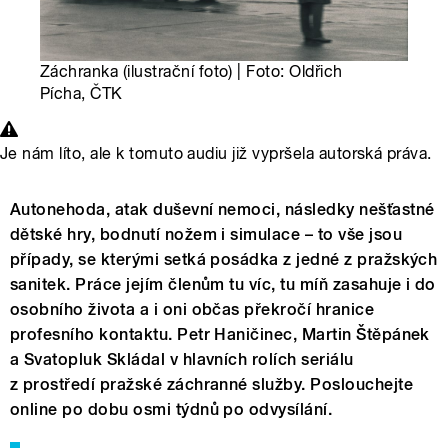
Záchranka (ilustrační foto) | Foto: Oldřich
Pícha, ČTK
Je nám líto, ale k tomuto audiu již vypršela autorská práva.
Autonehoda, atak duševní nemoci, následky nešťastné
dětské hry, bodnutí nožem i simulace – to vše jsou
případy, se kterými setká posádka z jedné z pražských
sanitek. Práce jejím členům tu víc, tu míň zasahuje i do
osobního života a i oni občas překročí hranice
profesního kontaktu. Petr Haničinec, Martin Štěpánek
a Svatopluk Skládal v hlavních rolích seriálu
z prostředí pražské záchranné služby. Poslouchejte
online po dobu osmi týdnů po odvysílání.