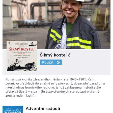
Šikmý kostel 3
Koupit
Románová kronika ztraceného města - léta 1945–1961. Karin
Lednická předkládá do značné míry převratný, dosavadní paradigma
měnící obraz hornického regionu, jehož zahlazenou historii stále
překrývá tlustá vrstva mýtů a zakořeněných stereotypů o „černé
zemi a rudém kraji“.
Adventní radosti