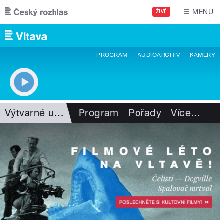
Přejít k hlavnímu obsahu
MENU
ŽIVĚ
PROGRAM
AUDIOARCHIV
KAMERY
Výtvarné umění
Program
Pořady
Více
…