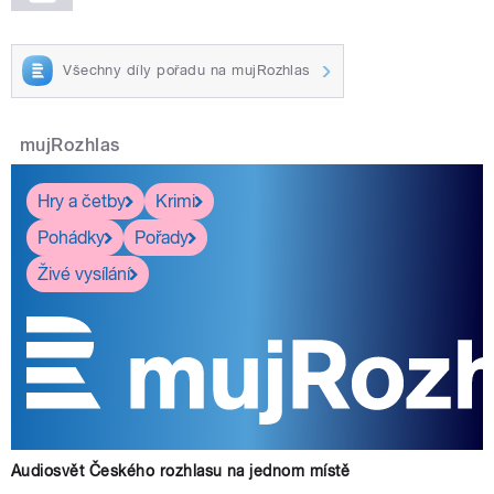
Všechny díly pořadu na mujRozhlas
mujRozhlas
Hry a četby
Krimi
Pohádky
Pořady
Živé vysílání
Audiosvět Českého rozhlasu na jednom místě