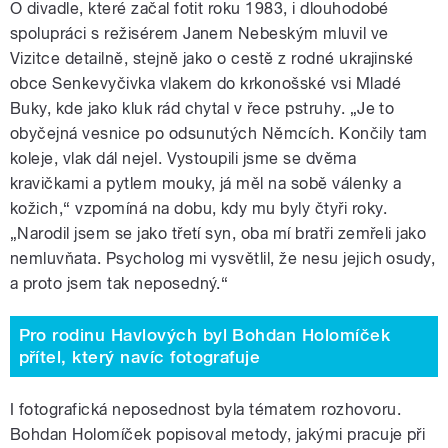
O divadle, které začal fotit roku 1983, i dlouhodobé
spolupráci s režisérem Janem Nebeským mluvil ve
Vizitce detailně, stejně jako o cestě z rodné ukrajinské
obce Senkevyčivka vlakem do krkonošské vsi Mladé
Buky, kde jako kluk rád chytal v řece pstruhy. „Je to
obyčejná vesnice po odsunutých Němcích. Končily tam
koleje, vlak dál nejel. Vystoupili jsme se dvěma
kravičkami a pytlem mouky, já měl na sobě válenky a
kožich,“ vzpomíná na dobu, kdy mu byly čtyři roky.
„Narodil jsem se jako třetí syn, oba mí bratři zemřeli jako
nemluvňata. Psycholog mi vysvětlil, že nesu jejich osudy,
a proto jsem tak neposedný.“
Pro rodinu Havlových byl Bohdan Holomíček
přítel, který navíc fotografuje
I fotografická neposednost byla tématem rozhovoru.
Bohdan Holomíček popisoval metody, jakými pracuje při