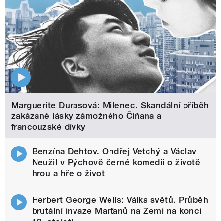
Marguerite Durasová: Milenec. Skandální příběh
zakázané lásky zámožného Číňana a
francouzské dívky
Benzína Dehtov. Ondřej Vetchý a Václav
Neužil v Pýchově černé komedii o životě
hrou a hře o život
Herbert George Wells: Válka světů. Průběh
brutální invaze Marťanů na Zemi na konci