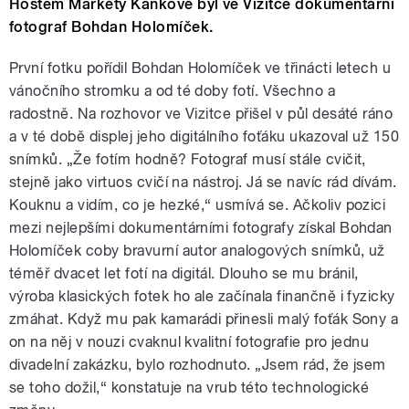
Hostem Markéty Kaňkové byl ve Vizitce dokumentární
fotograf Bohdan Holomíček.
První fotku pořídil Bohdan Holomíček ve třinácti letech u
vánočního stromku a od té doby fotí. Všechno a
radostně. Na rozhovor ve Vizitce přišel v půl desáté ráno
a v té době displej jeho digitálního foťáku ukazoval už 150
snímků. „Že fotím hodně? Fotograf musí stále cvičit,
stejně jako virtuos cvičí na nástroj. Já se navíc rád dívám.
Kouknu a vidím, co je hezké,“ usmívá se. Ačkoliv pozici
mezi nejlepšími dokumentárními fotografy získal Bohdan
Holomíček coby bravurní autor analogových snímků, už
téměř dvacet let fotí na digitál. Dlouho se mu bránil,
výroba klasických fotek ho ale začínala finančně i fyzicky
zmáhat. Když mu pak kamarádi přinesli malý foťák Sony a
on na něj v nouzi cvaknul kvalitní fotografie pro jednu
divadelní zakázku, bylo rozhodnuto. „Jsem rád, že jsem
se toho dožil,“ konstatuje na vrub této technologické