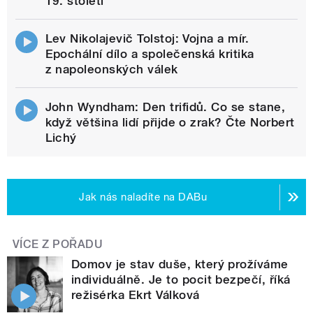
19. století
Lev Nikolajevič Tolstoj: Vojna a mír.
Epochální dílo a společenská kritika
z napoleonských válek
John Wyndham: Den trifidů. Co se stane,
když většina lidí přijde o zrak? Čte Norbert
Lichý
Jak nás naladíte na DABu
VÍCE Z POŘADU
Domov je stav duše, který prožíváme
individuálně. Je to pocit bezpečí, říká
režisérka Ekrt Válková