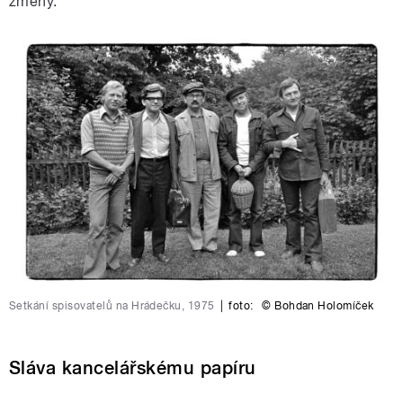
změny.
Setkání spisovatelů na Hrádečku, 1975
|
foto:
© Bohdan Holomíček
Sláva kancelářskému papíru