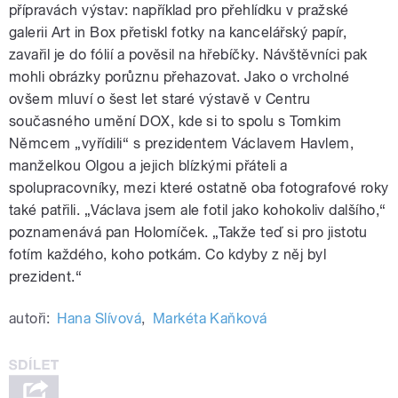
přípravách výstav: například pro přehlídku v pražské
galerii Art in Box přetiskl fotky na kancelářský papír,
zavařil je do fólií a pověsil na hřebíčky. Návštěvníci pak
mohli obrázky porůznu přehazovat. Jako o vrcholné
ovšem mluví o šest let staré výstavě v Centru
současného umění DOX, kde si to spolu s Tomkim
Němcem „vyřídili“ s prezidentem Václavem Havlem,
manželkou Olgou a jejich blízkými přáteli a
spolupracovníky, mezi které ostatně oba fotografové roky
také patřili. „Václava jsem ale fotil jako kohokoliv dalšího,“
poznamenává pan Holomíček. „Takže teď si pro jistotu
fotím každého, koho potkám. Co kdyby z něj byl
prezident.“
autoři:
Hana Slívová
,
Markéta Kaňková