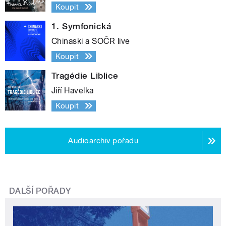
Koupit
1. Symfonická
Chinaski a SOČR live
Koupit
Tragédie Liblice
Jiří Havelka
Koupit
Audioarchiv pořadu
DALŠÍ POŘADY