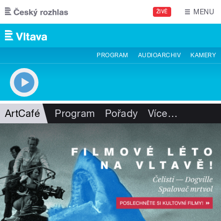
Přejít k hlavnímu obsahu
MENU
ŽIVĚ
PROGRAM
AUDIOARCHIV
KAMERY
ArtCafé
Program
Pořady
Více
…