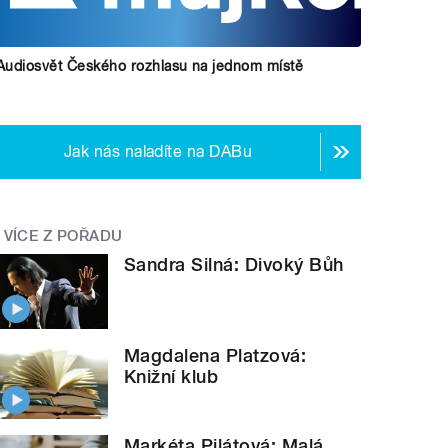
Audiosvět Českého rozhlasu na jednom místě
Jak nás naladíte na DABu
VÍCE Z POŘADU
Sandra Silná: Divoký Bůh
Magdalena Platzová:
Knižní klub
Markéta Pilátová: Malá