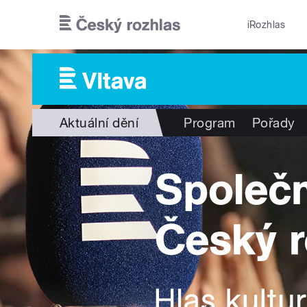
Přejít k hlavnímu obsahu
iRozhlas
Aktuální dění
Program
Pořady