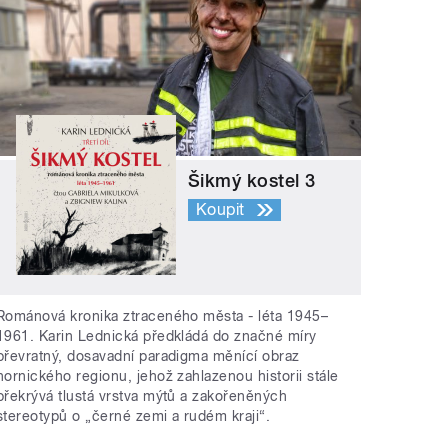
Šikmý kostel 3
Koupit
Románová kronika ztraceného města - léta 1945–
1961. Karin Lednická předkládá do značné míry
převratný, dosavadní paradigma měnící obraz
hornického regionu, jehož zahlazenou historii stále
překrývá tlustá vrstva mýtů a zakořeněných
stereotypů o „černé zemi a rudém kraji“.