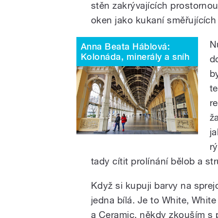
stěn zakrývajících prostorno
oken jako kukaní směřujících
N
Anna Beata Háblová:
Kolonáda, minerály a sníh
d
by
t
r
ž
j
rý
tady cítit prolínání bělob a str
Když si kupuji barvy na sprejo
jedna bílá. Je to White, Whit
a Ceramic, někdy zkouším s 