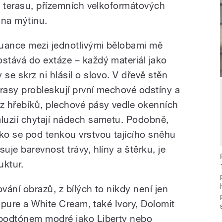
u terasu, přízemních velkoformátových
 na mýtinu.
uance mezi jednotlivými bělobami mě
ostává do extáze – každý materiál jako
 se skrz ni hlásil o slovo. V dřevě stěn
erasy probleskují první mechové odstíny a
ez hřebíků, plechové pásy vedle okenních
aluzií chytají nádech sametu. Podobně,
ako se pod tenkou vrstvou tajícího sněhu
suje barevnost trávy, hlíny a štěrku, je
uktur.
vání obrazů, z bílých to nikdy není jen
e pure a White Cream, také Ivory, Dolomit
podtónem modré jako Liberty nebo