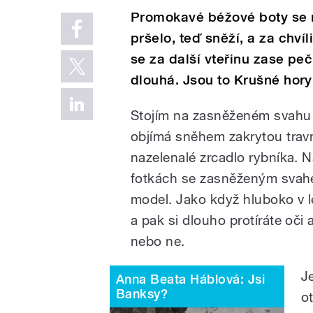
Promokavé béžové boty se m
pršelo, teď sněží, a za chví
se za další vteřinu zase peč
dlouhá. Jsou to Krušné hor
Stojím na zasněženém svahu 
objímá sněhem zakrytou trav
nazelenalé zrcadlo rybníka. 
fotkách se zasněženým svahe
model. Jako když hluboko v 
a pak si dlouho protíráte oči a 
nebo ne.
J
Anna Beata Háblová: Jsi
Banksy?
o