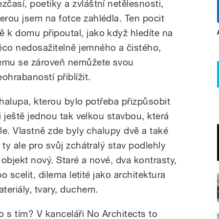
ezčasí, poetiky a zvláštní netělesnosti,
terou jsem na fotce zahlédla. Ten pocit
ě k domu připoutal, jako když hledíte na
ěco nedosažitelně jemného a čistého,
emu se zároveň nemůžete svou
ohrabaností přiblížit.
chalupa, kterou bylo potřeba přizpůsobit
i ještě jednou tak velkou stavbou, která
ele. Vlastně zde byly chalupy dvě a také
ty ale pro svůj zchátralý stav podlehly
objekt nový. Staré a nové, dva kontrasty,
o scelit, dilema letité jako architektura
teriály, tvary, duchem.
o s tím? V kanceláři No Architects to