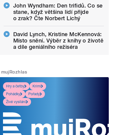
John Wyndham: Den trifidů. Co se
stane, když většina lidí přijde
o zrak? Čte Norbert Lichý
David Lynch, Kristine McKennová:
Místo snění. Výběr z knihy o životě
a díle geniálního režiséra
mujRozhlas
Hry a četby
Krimi
Pohádky
Pořady
Živé vysílání