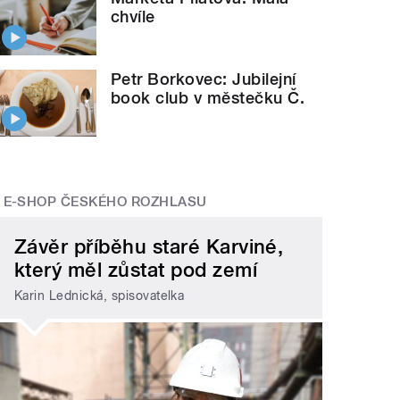
chvíle
Petr Borkovec: Jubilejní
book club v městečku Č.
E-SHOP ČESKÉHO ROZHLASU
Závěr příběhu staré Karviné,
který měl zůstat pod zemí
Karin Lednická, spisovatelka