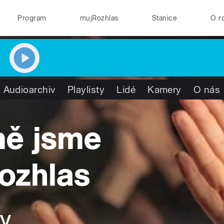
Program
mujRozhlas
Stanice
O r
Audioarchiv
Playlisty
Lidé
Kamery
O nás