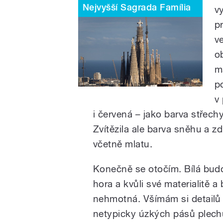
Nejvyšší Sagrada Família
v
p
v
o
m
p
v 
i červená – jako barva střechy
Zvítězila ale barva sněhu a z
včetně mlatu.
Konečně se otočím. Bílá bud
hora a kvůli své materialitě a
nehmotná. Všímám si detailů 
netypicky úzkých pásů plechu