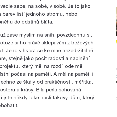
 vedle sebe, na sobě, v sobě. Je to jako
 barev listí jednoho stromu, nebo
sněhu do odstínů bláta.
 už zase myslím na sníh, povzdechnu si,
rotože si ho právě sklepávám z béžových
ot. Jeho vlhkost se ke mně nezadržitelně
ere, stejně jako pocit radosti a naplnění
 projektu, který měl na rozdíl ode mě
ístní počasí na paměti. A měl na paměti i
šechno ze škály od praktičnosti, měřítka,
rostoru a krásy. Bílá perla schovaná
á jste někdy také našli takový dům, který
bohatit.