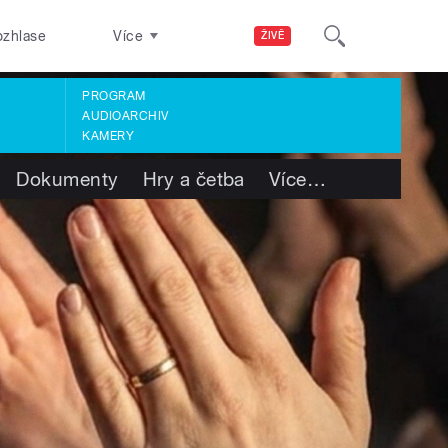
ozhlase
Více
ŽIVĚ
PROGRAM
AUDIOARCHIV
KAMERY
Dokumenty
Hry a četba
Více
…