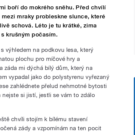
i boří do mokrého sněhu. Před chvílí
li mezi mraky probleskne slunce, které
livě schová. Léto je tu krátké, zima
y s krušným počasím.
s výhledem na podkovu lesa, který
natou plochu pro míčové hry a
Na záda mi dýchá bílý dům, který na
m vypadal jako do polystyrenu vyřezaný
lese zahlédnete přelud nehmotné bytosti
nejste si jistí, jestli se vám to zdálo
eště chvíli stojím k bílému stavení
točená zády a vzpomínám na ten pocit