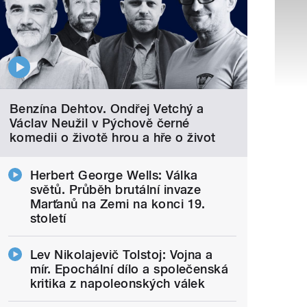
Benzína Dehtov. Ondřej Vetchý a
Václav Neužil v Pýchově černé
komedii o životě hrou a hře o život
Herbert George Wells: Válka
světů. Průběh brutální invaze
Marťanů na Zemi na konci 19.
století
Lev Nikolajevič Tolstoj: Vojna a
mír. Epochální dílo a společenská
kritika z napoleonských válek