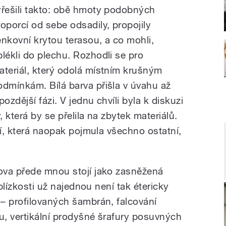
yřešili takto: obě hmoty podobných
roporcí od sebe odsadily, propojily
enkovní krytou terasou, a co mohli,
blékli do plechu. Rozhodli se pro
ateriál, který odolá místním krušným
odmínkám. Bílá barva přišla v úvahu až
pozdější fázi. V jednu chvíli byla k diskuzi
, která by se přelila na zbytek materiálů.
dí, která naopak pojmula všechno ostatní,
ova přede mnou stojí jako zasněžená
 blízkosti už najednou není tak étericky
– profilovaných šambrán, falcování
, vertikální prodyšné šrafury posuvných