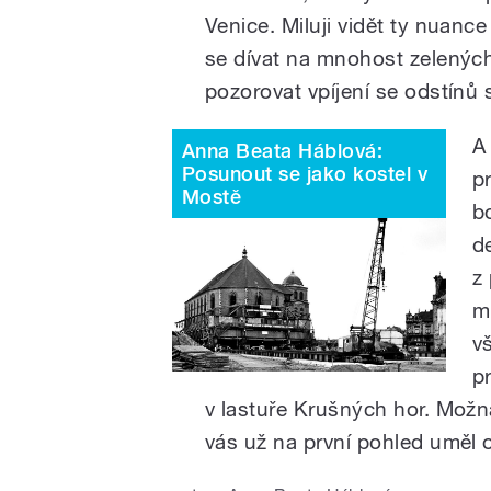
Venice. Miluji vidět ty nuance
se dívat na mnohost zelených
pozorovat vpíjení se odstínů 
A
Anna Beata Háblová:
Posunout se jako kostel v
p
Mostě
b
d
z
m
v
p
v lastuře Krušných hor. Možn
vás už na první pohled uměl o