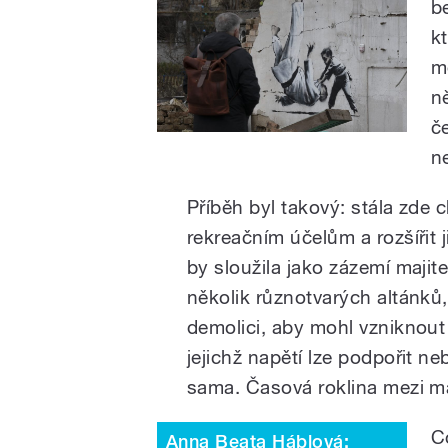
b
k
m
n
č
ne
Příběh byl takový: stála zde 
rekreačním účelům a rozšířit j
by sloužila jako zázemí majit
několik různotvarých altánků, 
demolici, aby mohl vzniknout 
jejichž napětí lze podpořit neb
sama. Časová roklina mezi ma
C
Anna Beata Háblová: