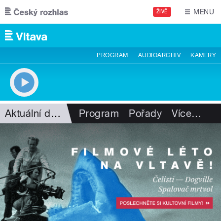
Přejít k hlavnímu obsahu
MENU
ŽIVĚ
PROGRAM
AUDIOARCHIV
KAMERY
Aktuální dění
Program
Pořady
Více
…