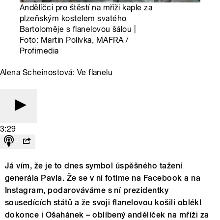
Andělíčci pro štěstí na mříži kaple za
plzeňským kostelem svatého
Bartoloměje s flanelovou šálou |
Foto: Martin Polívka, MAFRA /
Profimedia
Alena Scheinostová: Ve flanelu
3:29
Já vím, že je to dnes symbol úspěšného tažení
generála Pavla. Že se v ní fotíme na Facebook a na
Instagram, podarováváme s ní prezidentky
sousedících států a že svoji flanelovou košili oblékl
dokonce i Ošahánek – oblíbený andělíček na mříži za