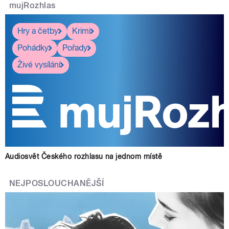
mujRozhlas
Hry a četby
Krimi
Pohádky
Pořady
Živé vysílání
Audiosvět Českého rozhlasu na jednom místě
NEJPOSLOUCHANĚJŠÍ