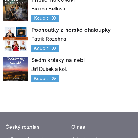
Bianca Bellová
Koupit
Pochoutky z horské chaloupky
Patrik Rozehnal
Koupit
Sedmikrásky na nebi
Jiří Dušek a kol.
Koupit
Český rozhlas
O nás