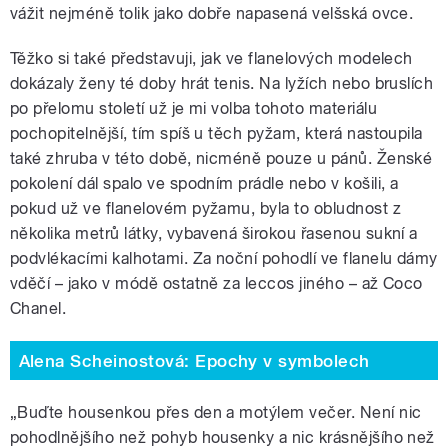
vážit nejméně tolik jako dobře napasená velšská ovce.
Těžko si také představuji, jak ve flanelových modelech
dokázaly ženy té doby hrát tenis. Na lyžích nebo bruslích
po přelomu století už je mi volba tohoto materiálu
pochopitelnější, tím spíš u těch pyžam, která nastoupila
také zhruba v této době, nicméně pouze u pánů. Ženské
pokolení dál spalo ve spodním prádle nebo v košili, a
pokud už ve flanelovém pyžamu, byla to obludnost z
několika metrů látky, vybavená širokou řasenou sukní a
podvlékacími kalhotami. Za noční pohodlí ve flanelu dámy
vděčí – jako v módě ostatně za leccos jiného – až Coco
Chanel.
Alena Scheinostová: Epochy v symbolech
„Buďte housenkou přes den a motýlem večer. Není nic
pohodlnějšího než pohyb housenky a nic krásnějšího než