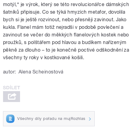
motýl,“ je výrok, který se této revolucionářce dámských
šatníků připisuje. Co se týká hmyzích metafor, dovolila
bych si je ještě rozvinout, nebo přesněji zavinout. Jako
kukla. Flanel mám totiž nejradši v podobě povlečení a
zavinout se večer do měkkých flanelových kostek nebo
proužků, s polštářem pod hlavou a budíkem nařízeným
pěkně za dlouho – to je konečně poctivé odškodnění za
všechny ty roky v kostkované košili.
autor:
Alena Scheinostová
Všechny díly pořadu na mujRozhlas