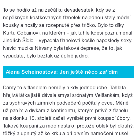
To se hodilo až na začátku devadesátek, kdy se z
nepěkných kostkovaných flanelek najednou staly módní
kousky a nosily se rozepnuté přes tričko. Bylo to díky
Kurtu Cobainovi, na kterém – jak tuhle kdesi poznamenal
Jindřich Šídlo – vypadala flanelová košile naposledy sexy.
Navíc muzika Nirvany byla taková deprese, že to, jak
vypadáte, bylo beztak už úplně jedno.
Alena Scheinostová: Jen ještě něco zařídím
Dámy to s flanelem neměly nikdy jednoduché. Tahleta
hřejivá látka jistě dávala smysl srdnatým Velšankám, když
za sychravých zimních podvečerů počítaly ovce. Méně
už paním a dívkám z kontinentu, kterým právě z flanelu
na sklonku 19. století začali vyrábět první koupací úbory.
Takové koupání za moc nestálo, protože oblek byl dlouhý,
těžký a upnutý až ke krku a při prvním namočení musel