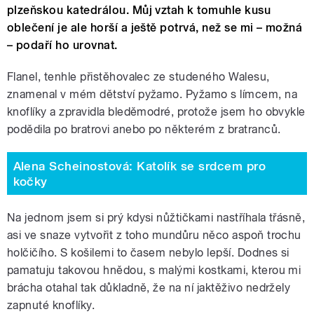
plzeňskou katedrálou. Můj vztah k tomuhle kusu
oblečení je ale horší a ještě potrvá, než se mi – možná
– podaří ho urovnat.
Flanel, tenhle přistěhovalec ze studeného Walesu,
znamenal v mém dětství pyžamo. Pyžamo s límcem, na
knoflíky a zpravidla bleděmodré, protože jsem ho obvykle
podědila po bratrovi anebo po některém z bratranců.
Alena Scheinostová: Katolík se srdcem pro
kočky
Na jednom jsem si prý kdysi nůžtičkami nastříhala třásně,
asi ve snaze vytvořit z toho mundůru něco aspoň trochu
holčičího. S košilemi to časem nebylo lepší. Dodnes si
pamatuju takovou hnědou, s malými kostkami, kterou mi
brácha otahal tak důkladně, že na ní jaktěživo nedržely
zapnuté knoflíky.