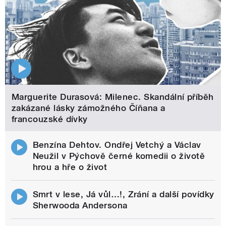
Marguerite Durasová: Milenec. Skandální příběh
zakázané lásky zámožného Číňana a
francouzské dívky
Benzína Dehtov. Ondřej Vetchý a Václav
Neužil v Pýchově černé komedii o životě
hrou a hře o život
Smrt v lese, Já vůl…!, Zrání a další povídky
Sherwooda Andersona