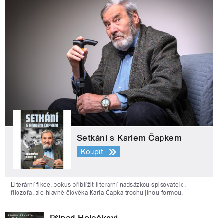
Setkání s Karlem Čapkem
Koupit
Literární fikce, pokus přiblížit literární nadsázkou spisovatele,
filozofa, ale hlavně člověka Karla Čapka trochu jinou formou.
Případ Holečkovi