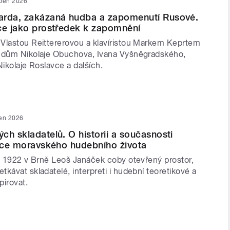
uben 2026
arda, zakázaná hudba a zapomenutí Rusové.
ce jako prostředek k zapomnění
Vlastou Reittererovou a klavíristou Markem Keprtem
udům Nikolaje Obuchova, Ivana Vyšněgradského,
Nikolaje Roslavce a dalších.
en 2026
ch skladatelů. O historii a současnosti
tuce moravského hudebního života
ku 1922 v Brně Leoš Janáček coby otevřený prostor,
kávat skladatelé, interpreti i hudební teoretikové a
pirovat.