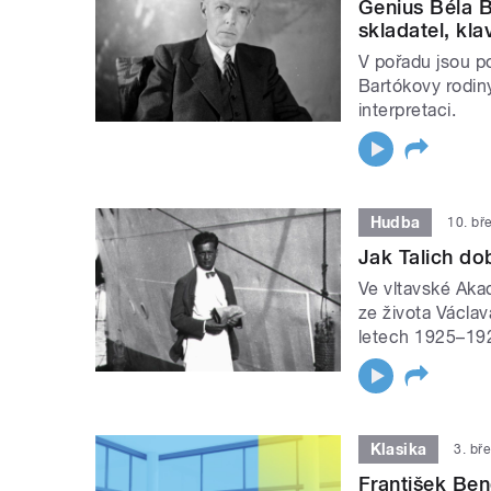
Genius Béla B
skladatel, kla
V pořadu jsou p
Bartókovy rodin
interpretaci.
Hudba
10. bř
Jak Talich do
Ve vltavské Aka
ze života Václav
letech 1925–19
Klasika
3. bř
František Ben