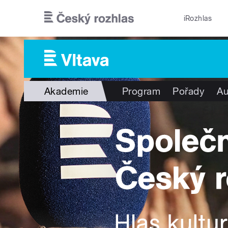
Přejít k hlavnímu obsahu
iRozhlas
Akademie
Program
Pořady
Au