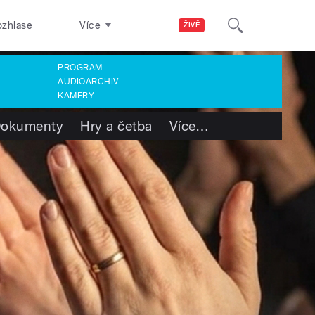
ozhlase
Více
ŽIVĚ
PROGRAM
AUDIOARCHIV
KAMERY
okumenty
Hry a četba
Více
…