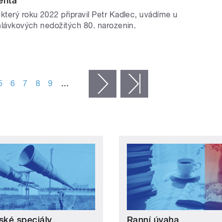
enta
který roku 2022 připravil Petr Kadlec, uvádíme u
ohlávkových nedožitých 80. narozenin.
5
6
7
8
9
…
následující ›
poslední »
ské speciály
Ranní úvaha