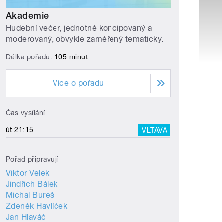
Akademie
Hudební večer, jednotně koncipovaný a
moderovaný, obvykle zaměřený tematicky.
Délka pořadu:
105 minut
Více o pořadu
Čas vysílání
út 21:15
VLTAVA
Pořad připravují
Viktor Velek
Jindřich Bálek
Michal Bureš
Zdeněk Havlíček
Jan Hlaváč