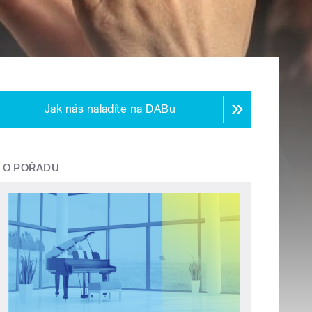
Jak nás naladíte na DABu
O POŘADU