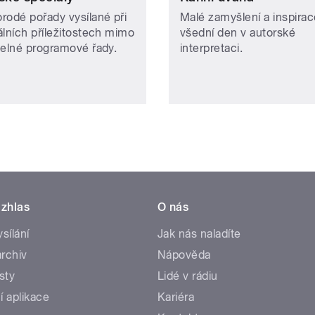
rodé pořady vysílané při
Malé zamyšlení a inspirac
álních příležitostech mimo
všední den v autorské
delné programové řady.
interpretaci.
zhlas
O nás
ysílání
Jak nás naladíte
rchiv
Nápověda
sty
Lidé v rádiu
í aplikace
Kariéra