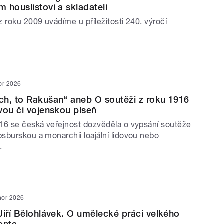
 houslistovi a skladateli
 roku 2009 uvádíme u příležitosti 240. výročí
or 2026
h, to Rakušan“ aneb O soutěži z roku 1916
vou či vojenskou píseň
16 se česká veřejnost dozvěděla o vypsání soutěže
sburskou a monarchii loajální lidovou nebo
.
nor 2026
Jiří Bělohlávek. O umělecké práci velkého