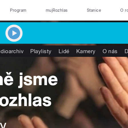
Program
mujRozhlas
Stanice
O r
dioarchiv
Playlisty
Lidé
Kamery
O nás
D