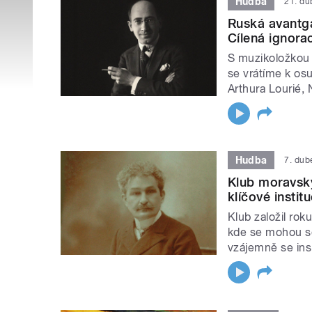
Hudba
21. d
Ruská avantg
Cílená ignora
S muzikoložkou 
se vrátíme k os
Arthura Lourié, 
Hudba
7. dub
Klub moravský
klíčové insti
Klub založil ro
kde se mohou set
vzájemně se ins