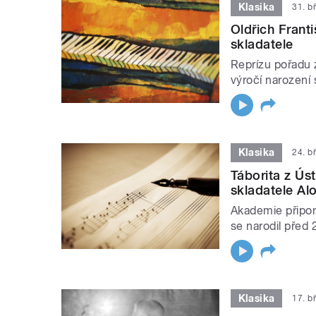
Klasika
31. b
Oldřich Franti
skladatele
Reprízu pořadu z
výročí narození 
Klasika
24. b
Táborita z Úst
skladatele Alo
Akademie připom
se narodil před 
Klasika
17. b