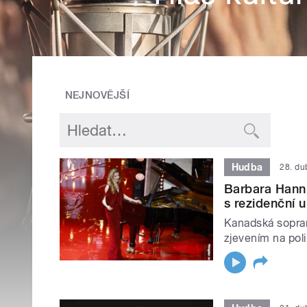
NEJNOVĚJŠÍ
Hudba
28. d
Barbara Hannig
s rezidenční u
Kanadská sopran
zjevením na pol