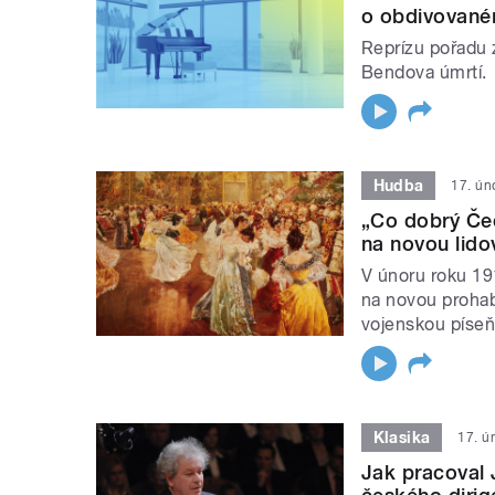
o obdivovaném
Reprízu pořadu z
Bendova úmrtí.
Hudba
17. ún
„Co dobrý Čec
na novou lido
V únoru roku 19
na novou prohab
vojenskou píseň
Klasika
17. ú
Jak pracoval 