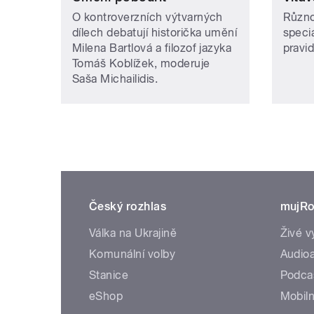
O kontroverzních výtvarných
Různo
dílech debatují historička umění
speci
Milena Bartlová a filozof jazyka
pravi
Tomáš Koblížek, moderuje
Saša Michailidis.
Český rozhlas
mujRo
Válka na Ukrajině
Živé v
Komunální volby
Audioa
Stanice
Podca
eShop
Mobiln