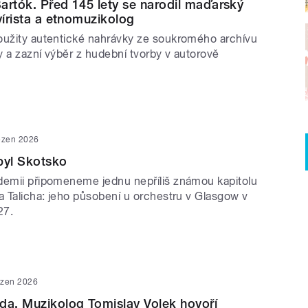
artók. Před 145 lety se narodil maďarský
vírista a etnomuzikolog
oužity autentické nahrávky ze soukromého archívu
y a zazní výběr z hudební tvorby v autorově
ezen 2026
byl Skotsko
demii připomeneme jednu nepříliš známou kapitolu
a Talicha: jeho působení u orchestru v Glasgow v
27.
ezen 2026
da. Muzikolog Tomislav Volek hovoří