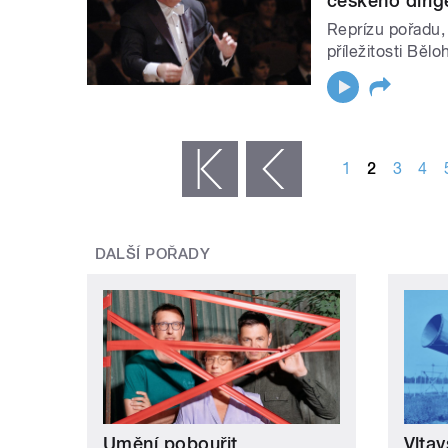
českého dirig
Reprízu pořadu, 
příležitosti Běl
STRÁNKY
1
2
3
4
« první
‹ předchozí
DALŠÍ POŘADY
Umění pobouřit
Vltav