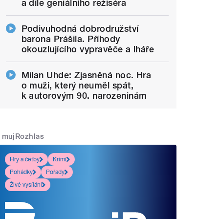
a díle geniálního režiséra
Podivuhodná dobrodružství
barona Prášila. Příhody
okouzlujícího vypravěče a lháře
Milan Uhde: Zjasněná noc. Hra
o muži, který neuměl spát,
k autorovým 90. narozeninám
mujRozhlas
Hry a četby
Krimi
Pohádky
Pořady
Živé vysílání