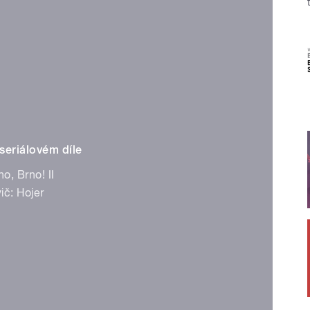
 seriálovém díle
, Brno! II
č: Hojer