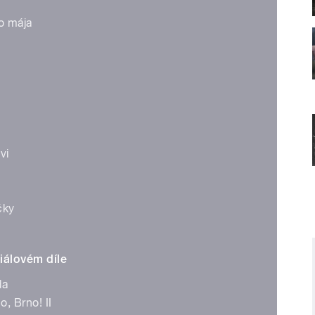
o mája
vi
ičky
riálovém díle
da
, Brno! II