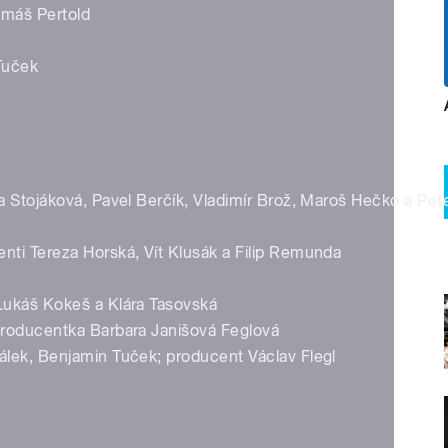
omáš Pertold
 Tuček
la Stojáková, Pavel Berčík, Vladimír Brož, Maroš Hečko a Pet
nti Tereza Horská, Vít Klusák a Filip Remunda
 Lukáš Kokeš a Klára Tasovská
 producentka Barbara Janišová Feglová
Čálek, Benjamin Tuček; producent Václav Flegl