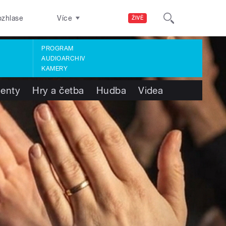
ozhlase
Více
ŽIVĚ
PROGRAM
AUDIOARCHIV
KAMERY
enty
Hry a četba
Hudba
Videa