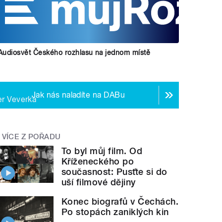
Audiosvět Českého rozhlasu na jednom místě
Jak nás naladíte na DABu
er Veverka
VÍCE Z POŘADU
To byl můj film. Od
Kříženeckého po
současnost: Pusťte si do
uší filmové dějiny
Konec biografů v Čechách.
Po stopách zaniklých kin