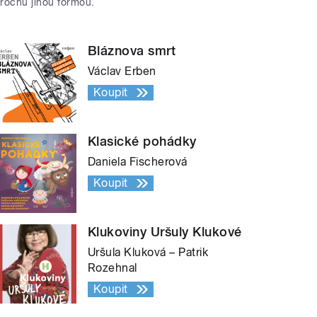
trochu jinou formou.
Bláznova smrt
Václav Erben
Koupit
Klasické pohádky
Daniela Fischerová
Koupit
Klukoviny Uršuly Klukové
Uršula Kluková – Patrik
Rozehnal
Koupit