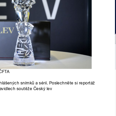
 ČFTA
lášených snímků a sérií. Poslechněte si reportáž
avidlech soutěže Český lev