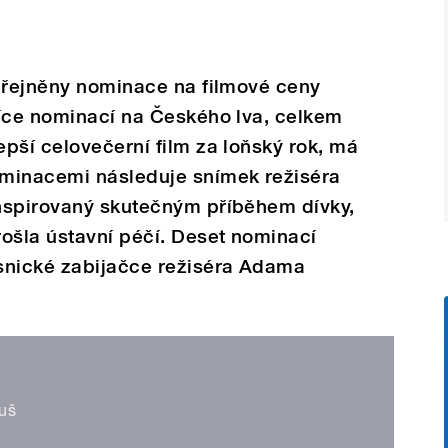
veřejněny nominace na filmové ceny
více nominací na Českého lva, celkem
pší celovečerní film za loňský rok, má
minacemi následuje snímek režiséra
nspirovaný skutečným příběhem dívky,
ošla ústavní péčí. Deset nominací
snické zabijačce režiséra Adama
auš