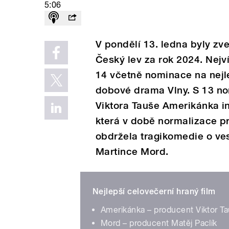
5:06
V pondělí 13. ledna byly z
Český lev za rok 2024. Nej
14 včetně nominace na nejle
dobové drama Vlny. S 13 no
Viktora Tauše Amerikánka i
která v době normalizace pr
obdržela tragikomedie o ve
Martince Mord.
Nejlepší celovečerní hraný film
Amerikánka – producent Viktor T
Mord – producent Matěj Paclík