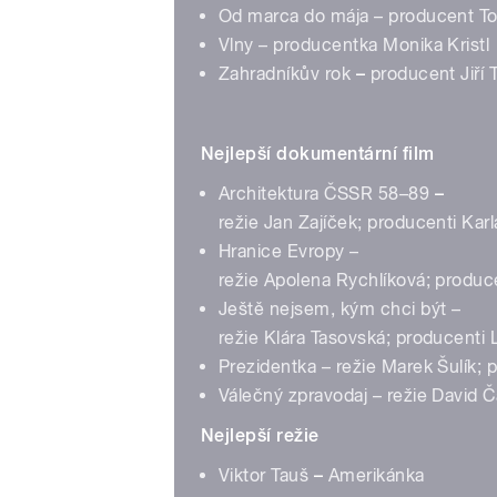
Od marca do mája – producent T
Vlny – producentka Monika Kristl
Zahradníkův rok
–
producent Jiří
Nejlepší dokumentární film
Architektura ČSSR 58–89
–
režie Jan Zajíček; producenti Kar
Hranice Evropy –
režie Apolena Rychlíková; produce
Ještě nejsem, kým chci být –
režie Klára Tasovská; producenti
Prezidentka – režie Marek Šulík;
Válečný zpravodaj – režie David 
Nejlepší režie
Viktor Tauš
–
Amerikánka