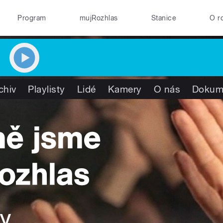
Program
mujRozhlas
Stanice
O r
chiv
Playlisty
Lidé
Kamery
O nás
Dokum