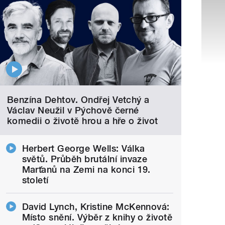
Benzína Dehtov. Ondřej Vetchý a
Václav Neužil v Pýchově černé
komedii o životě hrou a hře o život
Herbert George Wells: Válka
světů. Průběh brutální invaze
Marťanů na Zemi na konci 19.
století
David Lynch, Kristine McKennová:
Místo snění. Výběr z knihy o životě