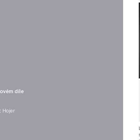
álovém díle
: Hojer