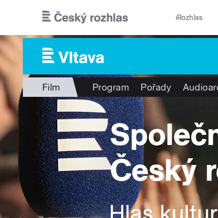
Přejít k hlavnímu obsahu
iRozhlas
Film
Program
Pořady
Audioar