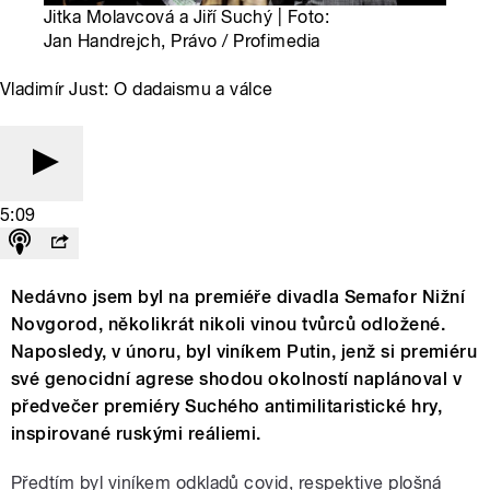
Jitka Molavcová a Jiří Suchý | Foto:
Jan Handrejch, Právo / Profimedia
Vladimír Just: O dadaismu a válce
5:09
Nedávno jsem byl na premiéře divadla Semafor Nižní
Novgorod, několikrát nikoli vinou tvůrců odložené.
Naposledy, v únoru, byl viníkem Putin, jenž si premiéru
své genocidní agrese shodou okolností naplánoval v
předvečer premiéry Suchého antimilitaristické hry,
inspirované ruskými reáliemi.
Předtím byl viníkem odkladů covid, respektive plošná