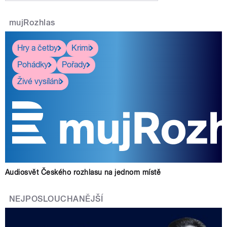
mujRozhlas
Hry a četby
Krimi
Pohádky
Pořady
Živé vysílání
Audiosvět Českého rozhlasu na jednom místě
NEJPOSLOUCHANĚJŠÍ