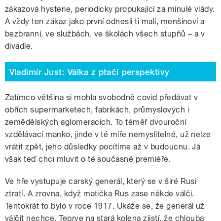
zákazová hysterie, periodicky propukající za minulé vlády.
A vždy ten zákaz jako první odnesli ti malí, menšinoví a
bezbranní, ve službách, ve školách všech stupňů – a v
divadle.
Vladimír Just: Válka z ptačí perspektivy
Zatímco většina si mohla svobodně covid předávat v
obřích supermarketech, fabrikách, průmyslových i
zemědělských aglomeracích. To téměř dvouroční
vzdělávací manko, jinde v té míře nemyslitelné, už nelze
vrátit zpět, jeho důsledky pocítíme až v budoucnu. Já
však teď chci mluvit o té současné premiéře.
Ve hře vystupuje carský generál, který se v širé Rusi
ztratí. A zrovna, když matička Rus zase někde válčí.
Tentokrát to bylo v roce 1917. Ukáže se, že generál už
válčit nechce. Teprve na stará kolena zjistí, že chlouba