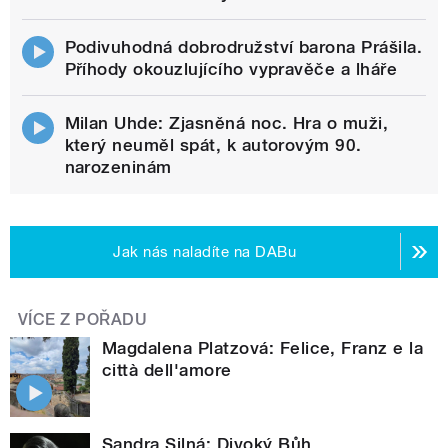
Podivuhodná dobrodružství barona Prášila.
Příhody okouzlujícího vypravěče a lháře
Milan Uhde: Zjasněná noc. Hra o muži,
který neuměl spát, k autorovým 90.
narozeninám
Jak nás naladíte na DABu
VÍCE Z POŘADU
Magdalena Platzová: Felice, Franz e la
città dell'amore
Sandra Silná: Divoký Bůh