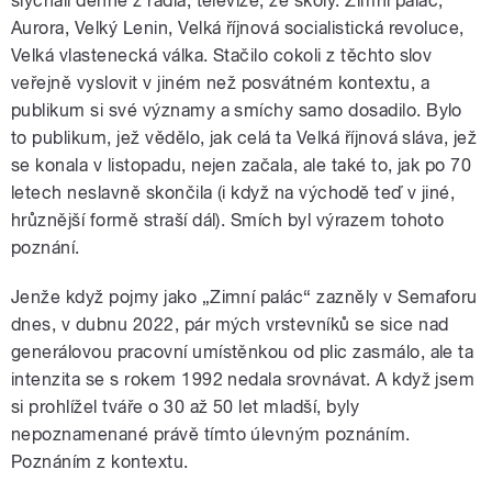
slýchali denně z rádia, televize, ze školy. Zimní palác,
Aurora, Velký Lenin, Velká říjnová socialistická revoluce,
Velká vlastenecká válka. Stačilo cokoli z těchto slov
veřejně vyslovit v jiném než posvátném kontextu, a
publikum si své významy a smíchy samo dosadilo. Bylo
to publikum, jež vědělo, jak celá ta Velká říjnová sláva, jež
se konala v listopadu, nejen začala, ale také to, jak po 70
letech neslavně skončila (i když na východě teď v jiné,
hrůznější formě straší dál). Smích byl výrazem tohoto
poznání.
Jenže když pojmy jako „Zimní palác“ zazněly v Semaforu
dnes, v dubnu 2022, pár mých vrstevníků se sice nad
generálovou pracovní umístěnkou od plic zasmálo, ale ta
intenzita se s rokem 1992 nedala srovnávat. A když jsem
si prohlížel tváře o 30 až 50 let mladší, byly
nepoznamenané právě tímto úlevným poznáním.
Poznáním z kontextu.