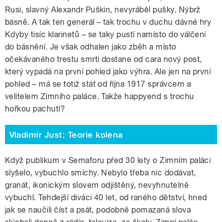
Rusi, slavný Alexandr Puškin, nevyráběl pušky. Nýbrž
básně. A tak ten generál – tak trochu v duchu dávné hry
Kdyby tisíc klarinetů – se taky pustí namísto do válčení
do básnění. Je však odhalen jako zběh a místo
očekávaného trestu smrti dostane od cara nový post,
který vypadá na první pohled jako výhra. Ale jen na první
pohled – má se totiž stát od října 1917 správcem a
velitelem Zimního paláce. Takže happyend s trochu
hořkou pachutí?
Vladimír Just: Teorie kolena
Když publikum v Semaforu před 30 lety o Zimním paláci
slyšelo, vybuchlo smíchy. Nebylo třeba nic dodávat,
granát, ikonickým slovem odjištěný, nevyhnutelně
vybuchl. Tehdejší diváci 40 let, od raného dětství, hned
jak se naučili číst a psát, podobně pomazaná slova