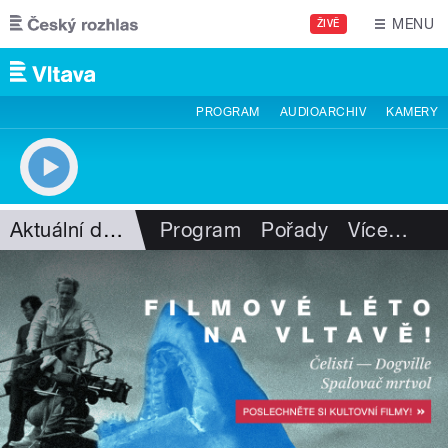
Přejít k hlavnímu obsahu
MENU
ŽIVĚ
PROGRAM
AUDIOARCHIV
KAMERY
Aktuální dění
Program
Pořady
Více
…