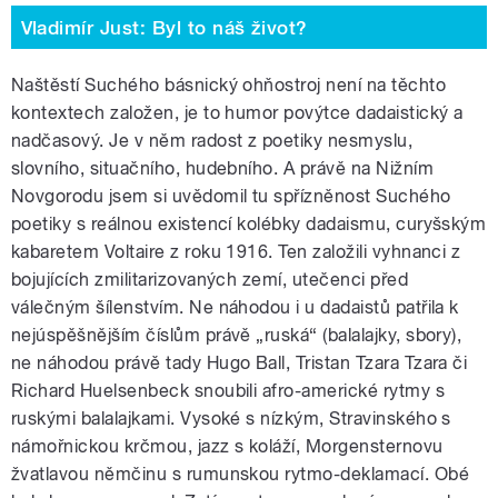
Vladimír Just: Byl to náš život?
Naštěstí Suchého básnický ohňostroj není na těchto
kontextech založen, je to humor povýtce dadaistický a
nadčasový. Je v něm radost z poetiky nesmyslu,
slovního, situačního, hudebního. A právě na Nižním
Novgorodu jsem si uvědomil tu spřízněnost Suchého
poetiky s reálnou existencí kolébky dadaismu, curyšským
kabaretem Voltaire z roku 1916. Ten založili vyhnanci z
bojujících zmilitarizovaných zemí, utečenci před
válečným šílenstvím. Ne náhodou i u dadaistů patřila k
nejúspěšnějším číslům právě „ruská“ (balalajky, sbory),
ne náhodou právě tady Hugo Ball, Tristan Tzara Tzara či
Richard Huelsenbeck snoubili afro-americké rytmy s
ruskými balalajkami. Vysoké s nízkým, Stravinského s
námořnickou krčmou, jazz s koláží, Morgensternovu
žvatlavou němčinu s rumunskou rytmo-deklamací. Obé