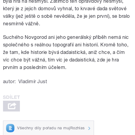
byla hra na nesmysl. Zatímco ten opravdový nesmysl,
který je z jejich domovů vyhnal, to krvavé dada světové
války (jež ještě o sobě nevěděla, že je jen první), se bralo
nesmírně vážně.
Suchého Novgorod ani jeho generálský příběh nemá nic
společného s reálnou topografií ani historií. Kromě toho,
že tam, kde historie bývá dadaistická, aniž chce, a čím
víc chce být vážná, tím víc je dadaistická, zde je hra
prvním a posledním účelem.
autor:
Vladimír Just
Všechny díly pořadu na mujRozhlas