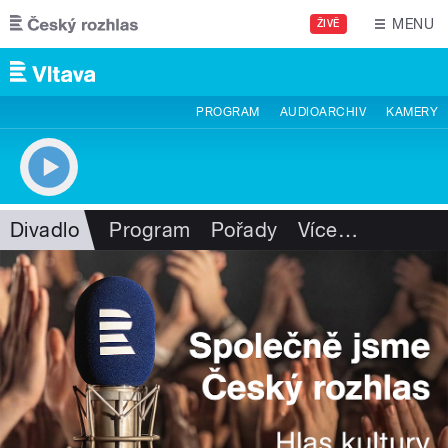
Přejít k hlavnímu obsahu
MENU
ŽIVĚ
PROGRAM
AUDIOARCHIV
KAMERY
Divadlo
Program
Pořady
Více
…