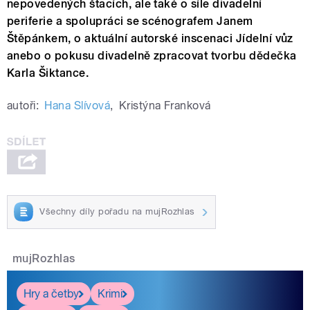
nepovedených štacích, ale také o síle divadelní
periferie a spolupráci se scénografem Janem
Štěpánkem, o aktuální autorské inscenaci Jídelní vůz
anebo o pokusu divadelně zpracovat tvorbu dědečka
Karla Šiktance.
autoři:
Hana Slívová
,
Kristýna Franková
Všechny díly pořadu na mujRozhlas
mujRozhlas
Hry a četby
Krimi