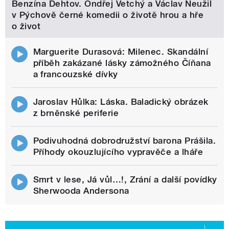
Benzína Dehtov. Ondřej Vetchý a Václav Neužil
v Pýchově černé komedii o životě hrou a hře
o život
Marguerite Durasová: Milenec. Skandální
příběh zakázané lásky zámožného Číňana
a francouzské dívky
Jaroslav Hůlka: Láska. Baladický obrázek
z brněnské periferie
Podivuhodná dobrodružství barona Prášila.
Příhody okouzlujícího vypravěče a lháře
Smrt v lese, Já vůl…!, Zrání a další povídky
Sherwooda Andersona