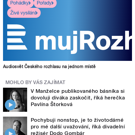
Pohádky
Pořady
Živé vysílání
Audiosvět Českého rozhlasu na jednom místě
MOHLO BY VÁS ZAJÍMAT
V Manželce publikovaného básníka si
dovoluji diváka zaskočit, říká herečka
Pavlína Štorková
Pochybuji nonstop, je to životodárné
pro mé další uvažování, říká divadelní
režisér Dodo Gombár