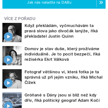
Jak nás naladíte na DABu
VÍCE Z POŘADU
Když překládám, vyčmuchávám ta
pravá slova jako divočák lanýže, říká
překladatel Justin Quinn
Domov je stav duše, který prožíváme
individuálně. Je to pocit bezpečí, říká
režisérka Ekrt Válková
Fotograf většinou ví, která fotka je ta
správná už při jejím vzniku, říká Michal
Čížek
Gróňané s Dány jsou si blíž než kdy
dřív, říká politický geograf Adam Kočí