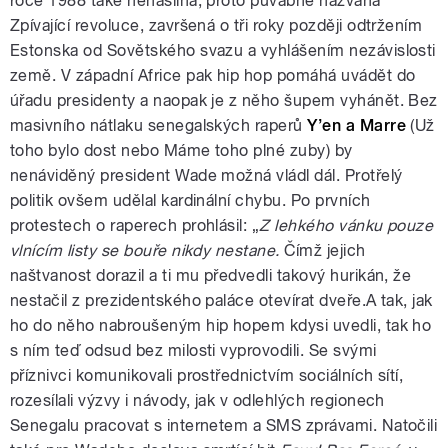
roce 1988 také nenásilná, proto půvabně nazvaná
Zpívající revoluce, završená o tři roky později odtržením
Estonska od Sovětského svazu a vyhlášením nezávislosti
země. V západní Africe pak hip hop pomáhá uvádět do
úřadu presidenty a naopak je z něho šupem vyhánět. Bez
masivního nátlaku senegalských raperů
Y’en a Marre
(Už
toho bylo dost nebo Máme toho plné zuby) by
nenáviděný president Wade možná vládl dál. Protřelý
politik ovšem udělal kardinální chybu. Po prvních
protestech o raperech prohlásil: „
Z lehkého vánku pouze
vlnícím listy se bouře nikdy nestane.
Čímž jejich
naštvanost dorazil a ti mu předvedli takový hurikán, že
nestačil z prezidentského paláce otevírat dveře.A tak, jak
ho do něho nabroušeným hip hopem kdysi uvedli, tak ho
s ním teď odsud bez milosti vyprovodili. Se svými
příznivci komunikovali prostřednictvím sociálních sítí,
rozesílali výzvy i návody, jak v odlehlých regionech
Senegalu pracovat s internetem a SMS zprávami. Natočili