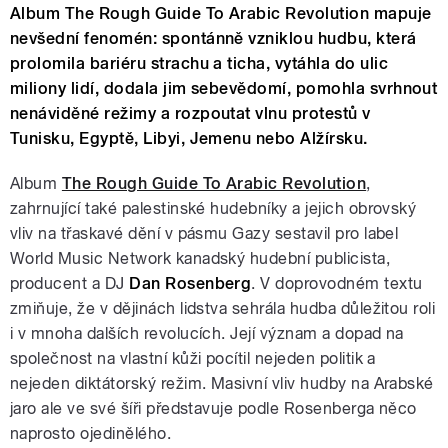
Album The Rough Guide To Arabic Revolution mapuje
nevšední fenomén: spontánně vzniklou hudbu, která
prolomila bariéru strachu a ticha, vytáhla do ulic
miliony lidí, dodala jim sebevědomí, pomohla svrhnout
nenáviděné režimy a rozpoutat vlnu protestů v
Tunisku, Egyptě, Libyi, Jemenu nebo Alžírsku.
Album
The Rough Guide To Arabic Revolution
,
zahrnující také palestinské hudebníky a jejich obrovský
vliv na třaskavé dění v pásmu Gazy sestavil pro label
World Music Network kanadský hudební publicista,
producent a DJ
Dan Rosenberg
. V doprovodném textu
zmiňuje, že v dějinách lidstva sehrála hudba důležitou roli
i v mnoha dalších revolucích. Její význam a dopad na
společnost na vlastní kůži pocítil nejeden politik a
nejeden diktátorský režim. Masivní vliv hudby na Arabské
jaro ale ve své šíři představuje podle Rosenberga něco
naprosto ojedinělého.