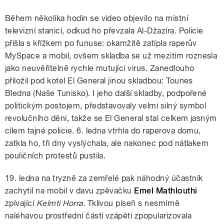
Během několika hodin se video objevilo na místní
televizní stanici, odkud ho převzala Al-Džazíra. Policie
přišla s křížkem po funuse: okamžitě zatípla raperův
MySpace a mobil, ovšem skladba se už mezitím roznesla
jako neuvěřitelně rychle mutující virus. Zanedlouho
přiložil pod kotel El General jinou skladbou: Tounes
Bledna (Naše Tunisko). I jeho další skladby, podpořené
politickým postojem, představovaly velmi silný symbol
revolučního dění, takže se El General stal celkem jasným
cílem tajné policie. 6. ledna vtrhla do raperova domu,
zatkla ho, tři dny vyslýchala, ale nakonec pod nátlakem
pouličních protestů pustila.
19. ledna na tryzně za zemřelé pak náhodný účastník
zachytil na mobil v davu zpěvačku
Emel Mathlouthi
zpívající
Kelmti Horra.
Tklivou píseň s nesmírně
naléhavou prostřední částí vzápětí zpopularizovala