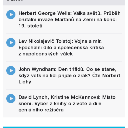
Herbert George Wells: Válka světů. Průběh
brutální invaze Marťanů na Zemi na konci
19. století
Lev Nikolajevič Tolstoj: Vojna a mír.
Epochální dílo a společenská kritika
z napoleonských válek
John Wyndham: Den trifidů. Co se stane,
když většina lidí přijde o zrak? Čte Norbert
Lichý
David Lynch, Kristine McKennová: Místo
snění. Výběr z knihy o životě a díle
geniálního režiséra