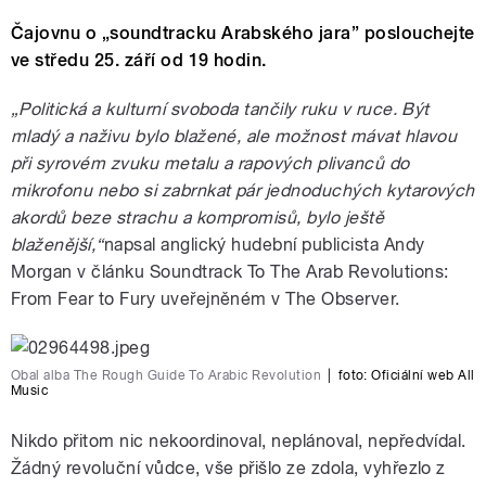
Čajovnu o „soundtracku Arabského jara” poslouchejte
ve středu 25. září od 19 hodin.
„Politická a kulturní svoboda tančily ruku v ruce. Být
mladý a naživu bylo blažené, ale možnost mávat hlavou
při syrovém zvuku metalu a rapových plivanců do
mikrofonu nebo si zabrnkat pár jednoduchých kytarových
akordů beze strachu a kompromisů, bylo ještě
blaženější,“
napsal anglický hudební publicista Andy
Morgan v článku Soundtrack To The Arab Revolutions:
From Fear to Fury uveřejněném v The Observer.
Obal alba The Rough Guide To Arabic Revolution
|
foto:
Oficiální web All
Music
Nikdo přitom nic nekoordinoval, neplánoval, nepředvídal.
Žádný revoluční vůdce, vše přišlo ze zdola, vyhřezlo z