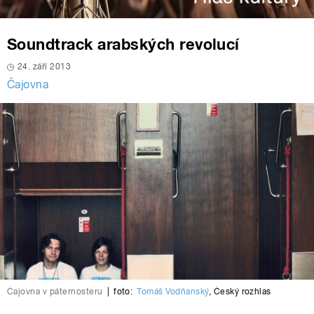
Soundtrack arabských revolucí
24. září 2013
Čajovna
Čajovna v páternosteru
|
foto:
Tomáš Vodňanský
,
Český rozhlas