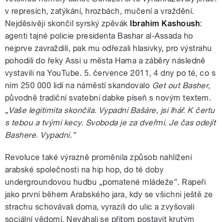
v represích, zatýkání, hrozbách, mučení a vraždění.
Nejděsivěji skončil syrský zpěvák
Ibrahim Kashoush
:
agenti tajné policie presidenta Bashar al-Assada ho
nejprve zavraždili, pak mu odřezali hlasivky, pro výstrahu
pohodili do řeky Assi u města Hama a záběry následně
vystavili na YouTube. 5. července 2011, 4 dny po té, co s
ním 250 000 lidí na náměstí skandovalo
Get out Basher
,
původně tradiční svatební dabke píseň s novým textem.
„
Vaše legitimita skončila. Vypadni Bašáre, jsi lhář. K čertu
s tebou a tvými kecy. Svoboda je za dveřmi. Je čas odejít
Bashere. Vypadni.”
Revoluce také výrazně proměnila způsob nahlížení
arabské společnosti na hip hop, do té doby
undergroundovou hudbu „pomatené mládeže”. Rapeři
jako první během Arabského jara, kdy se všichni ještě ze
strachu schovávali doma, vyrazili do ulic a zvyšovali
sociální vědomí. Neváhali se přitom postavit krutým