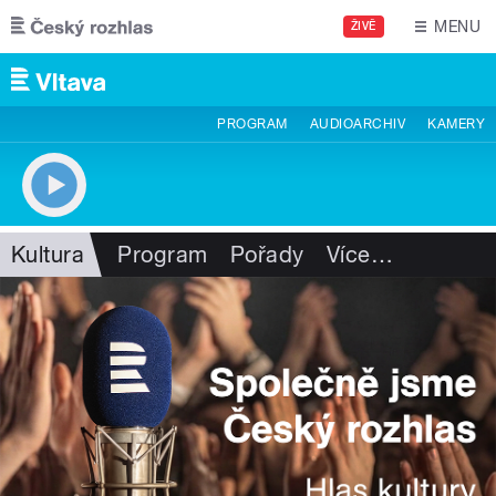
Přejít k hlavnímu obsahu
MENU
ŽIVĚ
PROGRAM
AUDIOARCHIV
KAMERY
Kultura
Program
Pořady
Více
…