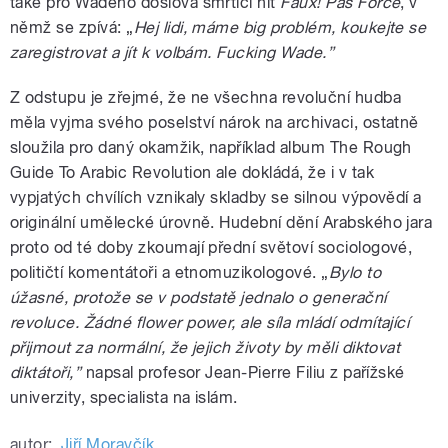
také pro Wadeho doslova smrtící hit
Faux! Pas Forcé
, v
němž se zpívá: „
Hej lidi, máme big problém, koukejte se
zaregistrovat a jít k volbám. Fucking Wade.”
Z odstupu je zřejmé, že ne všechna revoluční hudba
měla vyjma svého poselství nárok na archivaci, ostatně
sloužila pro daný okamžik, například album The Rough
Guide To Arabic Revolution ale dokládá, že i v tak
vypjatých chvílích vznikaly skladby se silnou výpovědí a
originální umělecké úrovně. Hudební dění Arabského jara
proto od té doby zkoumají přední světoví sociologové,
političtí komentátoři a etnomuzikologové. „
Bylo to
úžasné, protože se v podstatě jednalo o generační
revoluce. Žádné flower power, ale síla mládí odmítající
přijmout za normální, že jejich životy by měli diktovat
diktátoři,”
napsal profesor Jean-Pierre Filiu z pařížské
univerzity, specialista na islám.
autor:
Jiří Moravčík