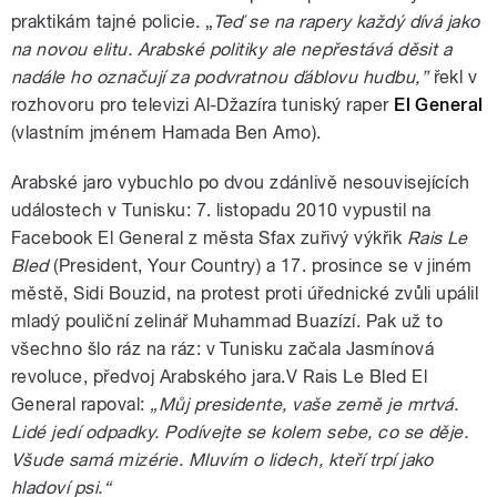
praktikám tajné policie. „
Teď se na rapery každý dívá jako
na novou elitu. Arabské politiky ale nepřestává děsit a
nadále ho označují za podvratnou ďáblovu hudbu,”
řekl v
rozhovoru pro televizi Al-Džazíra tuniský raper
El General
(vlastním jménem Hamada Ben Amo).
Arabské jaro vybuchlo po dvou zdánlivě nesouvisejících
událostech v Tunisku: 7. listopadu 2010 vypustil na
Facebook El General z města Sfax zuřivý výkřik
Rais Le
Bled
(President, Your Country) a 17. prosince se v jiném
městě, Sidi Bouzid, na protest proti úřednické zvůli upálil
mladý pouliční zelinář Muhammad Buazízí. Pak už to
všechno šlo ráz na ráz: v Tunisku začala Jasmínová
revoluce, předvoj Arabského jara.V Rais Le Bled El
General rapoval:
„Můj presidente, vaše země je mrtvá.
Lidé jedí odpadky. Podívejte se kolem sebe, co se děje.
Všude samá mizérie. Mluvím o lidech, kteří trpí jako
hladoví psi.“