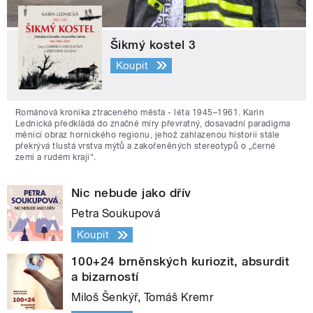
Šikmý kostel 3
Koupit
Románová kronika ztraceného města - léta 1945–1961. Karin
Lednická předkládá do značné míry převratný, dosavadní paradigma
měnící obraz hornického regionu, jehož zahlazenou historii stále
překrývá tlustá vrstva mýtů a zakořeněných stereotypů o „černé
zemi a rudém kraji“.
Nic nebude jako dřív
Petra Soukupová
Koupit
100+24 brněnských kuriozit, absurdit
a bizarností
Miloš Šenkýř, Tomáš Kremr