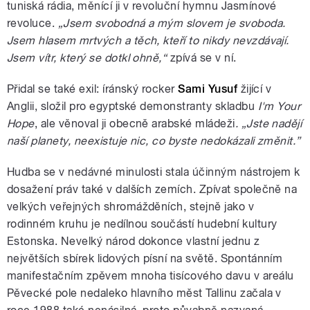
tuniská rádia, měnící ji v revoluční hymnu Jasmínové
revoluce.
„Jsem svobodná a mým slovem je svoboda.
Jsem hlasem mrtvých a těch, kteří to nikdy nevzdávají.
Jsem vítr, který se dotkl ohně,“
zpívá se v ní.
Přidal se také exil: íránský rocker
Sami Yusuf
žijící v
Anglii, složil pro egyptské demonstranty skladbu
I'm Your
Hope
, ale věnoval ji obecně arabské mládeži
. „Jste nadějí
naší planety, neexistuje nic, co byste nedokázali změnit.”
Hudba se v nedávné minulosti stala účinným nástrojem k
dosažení práv také v dalších zemích. Zpívat společně na
velkých veřejných shromážděních, stejně jako v
rodinném kruhu je nedílnou součástí hudební kultury
Estonska. Nevelký národ dokonce vlastní jednu z
největších sbírek lidových písní na světě. Spontánním
manifestačním zpěvem mnoha tisícového davu v areálu
Pěvecké pole nedaleko hlavního měst Tallinu začala v