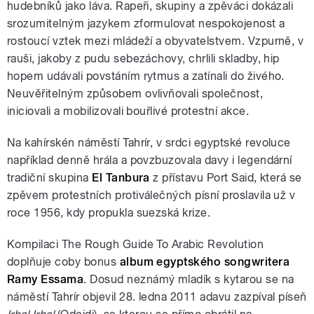
hudebníků jako láva. Rapeři, skupiny a zpěváci dokázali
srozumitelným jazykem zformulovat nespokojenost a
rostoucí vztek mezi mládeží a obyvatelstvem. Vzpurně, v
rauši, jakoby z pudu sebezáchovy, chrlili skladby, hip
hopem udávali povstáním rytmus a zatínali do živého.
Neuvěřitelným způsobem ovlivňovali společnost,
iniciovali a mobilizovali bouřlivé protestní akce.
Na kahírskén náměstí Tahrír, v srdci egyptské revoluce
například denně hrála a povzbuzovala davy i legendární
tradiční skupina
El Tanbura
z přístavu Port Said, která se
zpěvem protestních protiválečných písní proslavila už v
roce 1956, kdy propukla suezská krize.
Kompilaci The Rough Guide To Arabic Revolution
doplňuje coby bonus
album egyptského songwritera
Ramy Essama
. Dosud neznámý mladík s kytarou se na
náměstí Tahrír objevil 28. ledna 2011 adavu zazpíval píseň