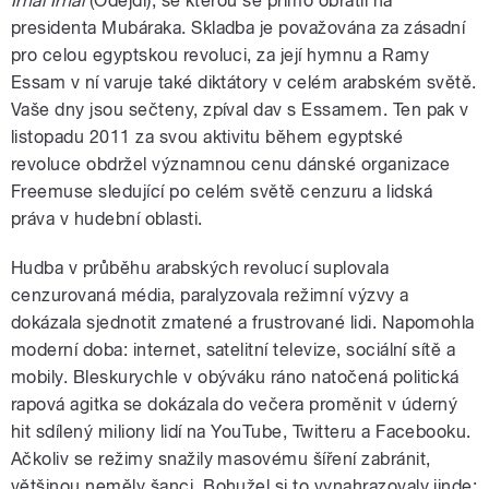
Irhal Irhal
(Odejdi), se kterou se přímo obrátil na
presidenta Mubáraka. Skladba je považována za zásadní
pro celou egyptskou revoluci, za její hymnu a Ramy
Essam v ní varuje také diktátory v celém arabském světě.
Vaše dny jsou sečteny, zpíval dav s Essamem. Ten pak v
listopadu 2011 za svou aktivitu během egyptské
revoluce obdržel významnou cenu dánské organizace
Freemuse sledující po celém světě cenzuru a lidská
práva v hudební oblasti.
Hudba v průběhu arabských revolucí suplovala
cenzurovaná média, paralyzovala režimní výzvy a
dokázala sjednotit zmatené a frustrované lidi. Napomohla
moderní doba: internet, satelitní televize, sociální sítě a
mobily. Bleskurychle v obýváku ráno natočená politická
rapová agitka se dokázala do večera proměnit v úderný
hit sdílený miliony lidí na YouTube, Twitteru a Facebooku.
Ačkoliv se režimy snažily masovému šíření zabránit,
většinou neměly šanci. Bohužel si to vynahrazovaly jinde: