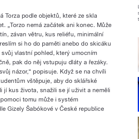
á Torza podle objektů, které ze skla
let. „Torzo nemá začátek ani konec. Může
stín, závan větru, kus reliéfu, minimální
reslím si ho do paměti anebo do skicáku
 svůj vlastní pohled, který umocním
čně, pak do něj vstupuju dláty a řezáky.
svůj názor,“ popisuje. Když se na chvíli
tudentům vštěpuje, aby do sklářské
jí kus života, snažili se jí uživit a neměli
. Napomoci tomu může i systém
dle Gizely Šabókové v České republice