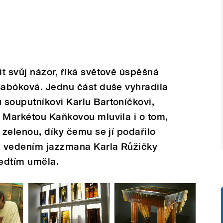
t svůj názor, říká světově úspěšná
Šabóková. Jednu část duše vyhradila
 souputníkovi Karlu Bartoníčkovi,
 Markétou Kaňkovou mluvila i o tom,
 zelenou, díky čemu se jí podařilo
od vedením jazzmana Karla Růžičky
předtím uměla.