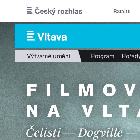
Přejít k hlavnímu obsahu
iRozhlas
Výtvarné umění
Program
Pořad