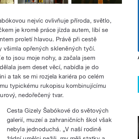
abókovou nejvíc ovlivňuje příroda, světlo,
íčkem je kromě práce jízda autem, líbí se
antem proletí hlavou. Právě při cestě
y všimla opřených skleněných tyčí.
 Že to jsou moje nohy, a začala jsem
ělala jsem deset věcí, nabídla je do
ni a tak se mi rozjela kariéra po celém
vému typickému rukopisu kombinujícímu
surový, nedořečený tvar.
Cesta Gizely Šabókové do světových
galerií, muzeí a zahraničních škol však
nebyla jednoduchá. „V naší rodině
žádní umělci nežili, my měli statky a