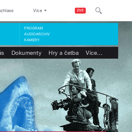
ozhlase
Více
ŽIVĚ
PROGRAM
AUDIOARCHIV
KAMERY
ás
Dokumenty
Hry a četba
Více
…