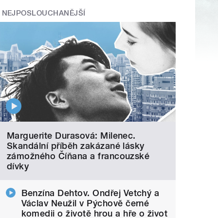
NEJPOSLOUCHANĚJŠÍ
Marguerite Durasová: Milenec.
Skandální příběh zakázané lásky
zámožného Číňana a francouzské
dívky
Benzína Dehtov. Ondřej Vetchý a
Václav Neužil v Pýchově černé
komedii o životě hrou a hře o život