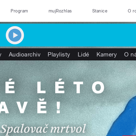
Program
mujRozhlas
Stanice
O r
y
Audioarchiv
Playlisty
Lidé
Kamery
O n