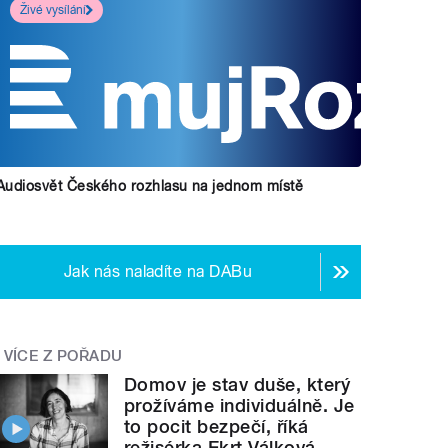
Živé vysílání
Audiosvět Českého rozhlasu na jednom místě
Jak nás naladíte na DABu
VÍCE Z POŘADU
Domov je stav duše, který
prožíváme individuálně. Je
to pocit bezpečí, říká
režisérka Ekrt Válková