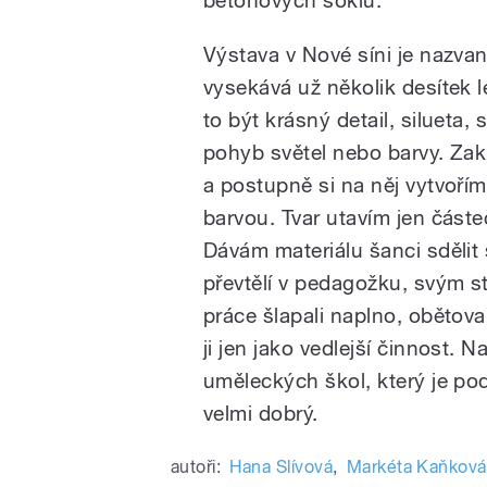
Výstava v Nové síni je nazvan
vysekává už několik desítek 
to být krásný detail, silueta, 
pohyb světel nebo barvy. Zak
a postupně si na něj vytvořím
barvou. Tvar utavím jen částe
Dávám materiálu šanci sdělit 
převtělí v pedagožku, svým s
práce šlapali naplno, obětovali 
ji jen jako vedlejší činnost
uměleckých škol, který je po
velmi dobrý.
autoři:
Hana Slívová
,
Markéta Kaňková