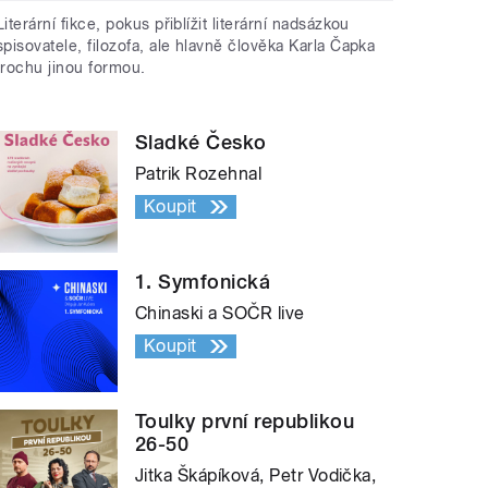
Literární fikce, pokus přiblížit literární nadsázkou
spisovatele, filozofa, ale hlavně člověka Karla Čapka
trochu jinou formou.
Sladké Česko
Patrik Rozehnal
Koupit
1. Symfonická
Chinaski a SOČR live
Koupit
Toulky první republikou
26-50
Jitka Škápíková, Petr Vodička,