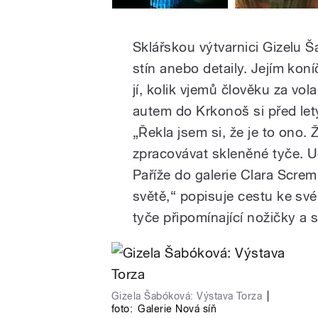
Sklářskou výtvarnici Gizelu Š
stín anebo detaily. Jejím kon
jí, kolik vjemů člověku za vol
autem do Krkonoš si před let
„Řekla jsem si, že je to ono.
zpracovávat skleněné tyče. Ud
Paříže do galerie Clara Scremi
světě,“ popisuje cestu ke s
tyče připomínající nožičky a 
Gizela Šabóková: Výstava Torza
|
foto:
Galerie Nová síň