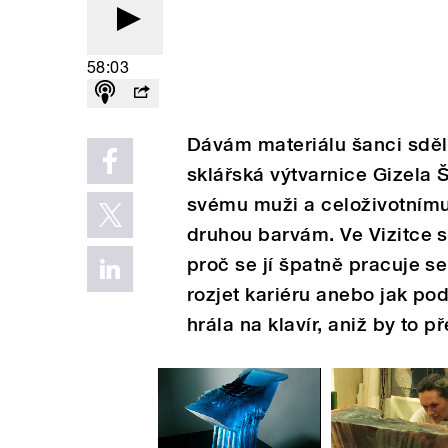
58:03
Dávám materiálu šanci sděli
sklářská výtvarnice Gizela 
svému muži a celoživotnímu
druhou barvám. Ve Vizitce s
proč se jí špatně pracuje se
rozjet kariéru anebo jak p
hrála na klavír, aniž by to 