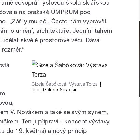
í uměleckoprůmyslovou školu sklářskou
ačovala na pražské UMPRUM pod
o. „Zářily mu oči. Často nám vyprávěl,
 nám o umění, architektuře. Jedním tahem
 udělat skvělé prostorové věci. Dával
í rozměr.“
ystá
Gizela Šabóková: Výstava Torza
|
foto:
Galerie Nová síň
ym,
ovou,
tem V. Novákem a také se svým synem,
čkem. Ten jí připravil i koncept výstavy
 tu do 19. května) a nový princip