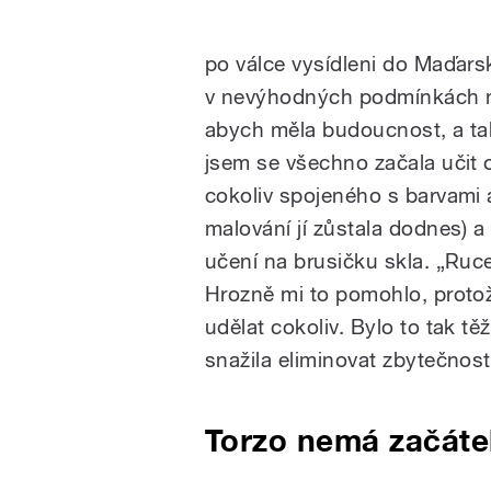
po válce vysídleni do Maďars
v nevýhodných podmínkách n
abych měla budoucnost, a ta
jsem se všechno začala učit 
cokoliv spojeného s barvami a
malování jí zůstala dodnes) 
učení na brusičku skla. „Ruce
Hrozně mi to pomohlo, prot
udělat cokoliv. Bylo to tak tě
snažila eliminovat zbytečnost
Torzo nemá začáte