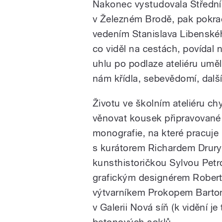
Nakonec vystudovala Středn
v Železném Brodě, pak pokr
vedením Stanislava Libenskéh
co viděl na cestách, povídal
uhlu po podlaze ateliéru uměl
nám křídla, sebevědomí, dalš
Životu ve školním ateliéru ch
věnovat kousek připravované
monografie, na které pracuje
s kurátorem Richardem Drur
kunsthistoričkou Sylvou Petr
grafickým designérem Rober
výtvarníkem Prokopem Bartoní
v Galerii Nová síň (k vidění je
betonových soklů.