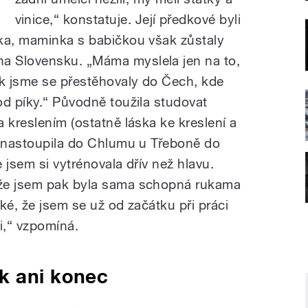
vinice,“ konstatuje. Její předkové byli
ka, maminka s babičkou však zůstaly
a Slovensku. „Máma myslela jen na to,
k jsme se přestěhovaly do Čech, kde
od píky.“ Původně toužila studovat
 kreslením (ostatně láska ke kreslení a
a nastoupila do Chlumu u Třeboně do
 jsem si vytrénovala dřív než hlavu.
ože jsem pak byla sama schopná rukama
žké, že jsem se už od začátku při práci
i,“ vzpomíná.
k ani konec