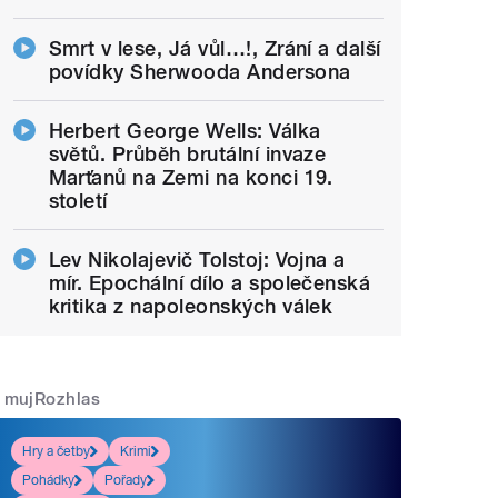
Smrt v lese, Já vůl…!, Zrání a další
povídky Sherwooda Andersona
Herbert George Wells: Válka
světů. Průběh brutální invaze
Marťanů na Zemi na konci 19.
století
Lev Nikolajevič Tolstoj: Vojna a
mír. Epochální dílo a společenská
kritika z napoleonských válek
mujRozhlas
Hry a četby
Krimi
Pohádky
Pořady