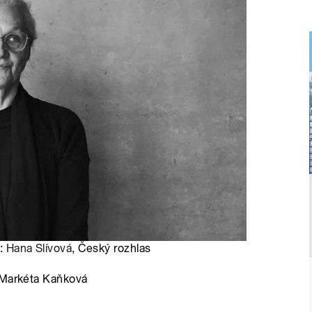
o:
Hana Slívová
, Český rozhlas
e Markéta Kaňková