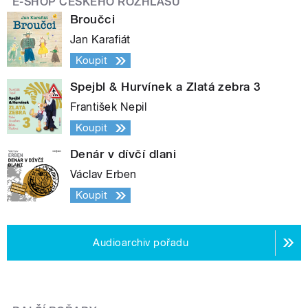
E-SHOP ČESKÉHO ROZHLASU
Broučci
Jan Karafiát
Koupit
Spejbl & Hurvínek a Zlatá zebra 3
František Nepil
Koupit
Denár v dívčí dlani
Václav Erben
Koupit
Audioarchiv pořadu