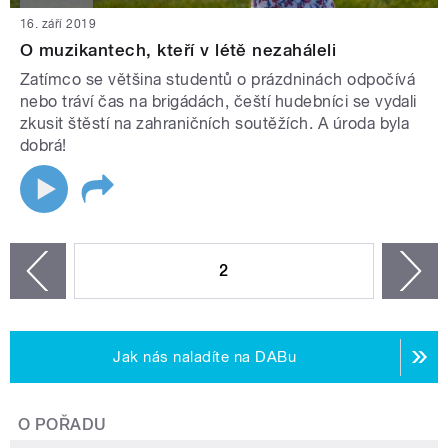
16. září 2019
O muzikantech, kteří v létě nezaháleli
Zatímco se většina studentů o prázdninách odpočívá
nebo tráví čas na brigádách, čeští hudebníci se vydali
zkusit štěstí na zahraničních soutěžích. A úroda byla
dobrá!
STRÁNKY
2
n
zí
Jak nás naladíte na DABu
O POŘADU