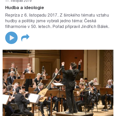
11. listopad 2019
Hudba a ideologie
Repríza z 6. listopadu 2017. Z širokého tématu vztahu
hudby a politiky jsme vybrali jedno téma: Česká
filharmonie v 50. letech. Pořad připravil Jindřich Bálek.