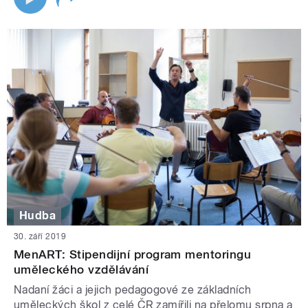
Hudba
30. září 2019
MenART: Stipendijní program mentoringu
uměleckého vzdělávání
Nadaní žáci a jejich pedagogové ze základních
uměleckých škol z celé ČR zamířili na přelomu srpna a