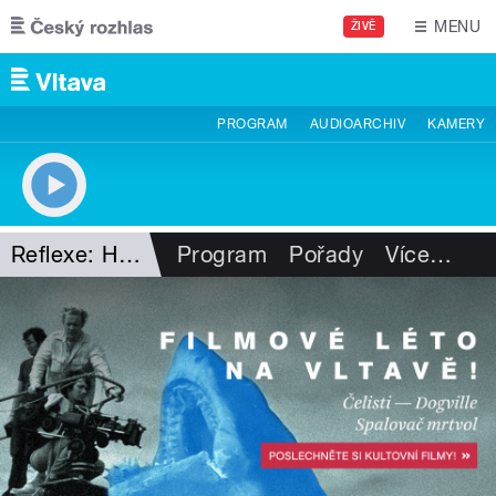
Přejít k hlavnímu obsahu
MENU
ŽIVĚ
PROGRAM
AUDIOARCHIV
KAMERY
Reflexe: Hudba!
Program
Pořady
Více
…