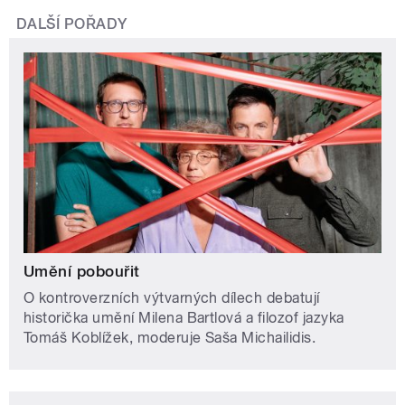
DALŠÍ POŘADY
Umění pobouřit
O kontroverzních výtvarných dílech debatují
historička umění Milena Bartlová a filozof jazyka
Tomáš Koblížek, moderuje Saša Michailidis.