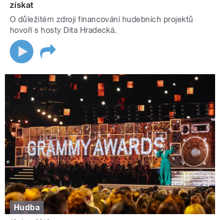
získat
O důležitém zdroji financování hudebních projektů
hovoří s hosty Dita Hradecká.
Hudba