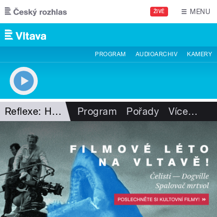
Přejít k hlavnímu obsahu
MENU
ŽIVĚ
PROGRAM
AUDIOARCHIV
KAMERY
Reflexe: Hudba!
Program
Pořady
Více
…