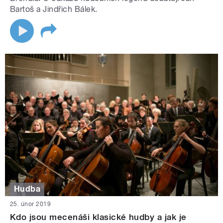
Bartoš a Jindřich Bálek.
Hudba
25. únor 2019
Kdo jsou mecenáši klasické hudby a jak je