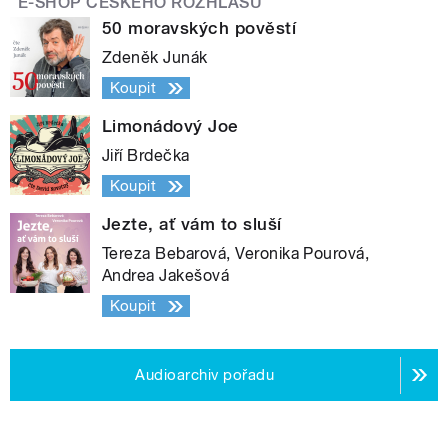
E-SHOP ČESKÉHO ROZHLASU
50 moravských pověstí
Zdeněk Junák
Koupit
Limonádový Joe
Jiří Brdečka
Koupit
Jezte, ať vám to sluší
Tereza Bebarová, Veronika Pourová,
Andrea Jakešová
Koupit
Audioarchiv pořadu