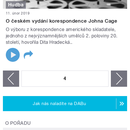
Hudba
11. únor 2019
O českém vydání korespondence Johna Cage
O výboru z korespondence amerického skladatele,
jednoho z nejvýznamnějších umělců 2. poloviny 20.
století, hovořila Dita Hradecká..
STRÁNKY
4
n
zí
Jak nás naladíte na DABu
O POŘADU