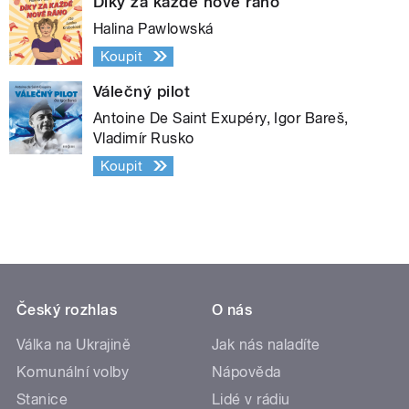
Díky za každé nové ráno
Halina Pawlowská
Koupit
Válečný pilot
Antoine De Saint Exupéry, Igor Bareš,
Vladimír Rusko
Koupit
Český rozhlas
O nás
Válka na Ukrajině
Jak nás naladíte
Komunální volby
Nápověda
Stanice
Lidé v rádiu