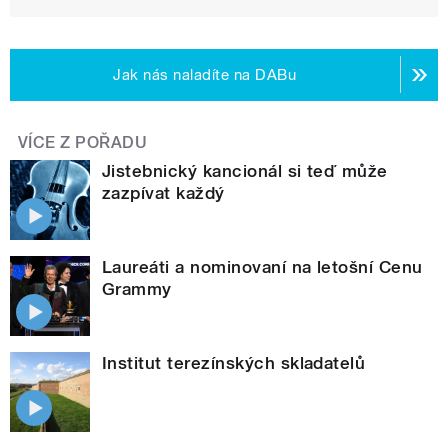
Jak nás naladíte na DABu
VÍCE Z POŘADU
Jistebnický kancionál si teď může
zazpívat každý
Laureáti a nominovaní na letošní Cenu
Grammy
Institut terezínských skladatelů