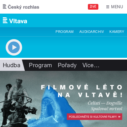
Přejít k hlavnímu obsahu
MENU
ŽIVĚ
PROGRAM
AUDIOARCHIV
KAMERY
Hudba
Program
Pořady
Více
…