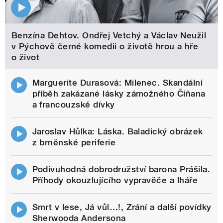
Benzína Dehtov. Ondřej Vetchý a Václav Neužil
v Pýchově černé komedii o životě hrou a hře
o život
Marguerite Durasová: Milenec. Skandální
příběh zakázané lásky zámožného Číňana
a francouzské dívky
Jaroslav Hůlka: Láska. Baladický obrázek
z brněnské periferie
Podivuhodná dobrodružství barona Prášila.
Příhody okouzlujícího vypravěče a lháře
Smrt v lese, Já vůl…!, Zrání a další povídky
Sherwooda Andersona