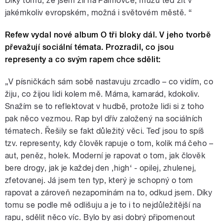
Díky tomu, že jsem žil na Palmovce, můžu teď žít v
jakémkoliv evropském, možná i světovém městě. “
Refew vydal nové album O tři bloky dál. V jeho tvorbě
převažují sociální témata. Prozradil, co jsou
representy a co svým rapem chce sdělit:
„V písničkách sám sobě nastavuju zrcadlo – co vidím, co
žiju, co žijou lidi kolem mě. Máma, kamarád, kdokoliv.
Snažím se to reflektovat v hudbě, protože lidi si z toho
pak něco vezmou. Rap byl dřív založený na sociálních
tématech. Řešily se fakt důležitý věci. Teď jsou to spíš
tzv. representy, kdy člověk rapuje o tom, kolik má čeho –
aut, peněz, holek. Moderní je rapovat o tom, jak člověk
bere drogy, jak je každej den ‚high‘ - opilej, zhulenej,
zfetovanej. Já jsem ten typ, který je schopný o tom
rapovat a zároveň nezapomínám na to, odkud jsem. Díky
tomu se podle mě odlišuju a je to i to nejdůležitější na
rapu, sdělit něco víc. Bylo by asi dobrý připomenout