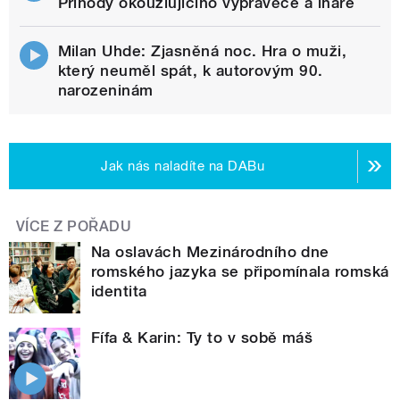
Příhody okouzlujícího vypravěče a lháře
Milan Uhde: Zjasněná noc. Hra o muži,
který neuměl spát, k autorovým 90.
narozeninám
Jak nás naladíte na DABu
VÍCE Z POŘADU
Na oslavách Mezinárodního dne
romského jazyka se připomínala romská
identita
Fífa & Karin: Ty to v sobě máš