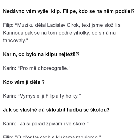
Nedávno vám vyšel klip. Filipe, kdo se na něm podílel?
Filip: “Muziku dělal Ladislav Cirok, text jsme složili s
Karinoua pak se na tom podílelyiholky, co s náma
tancovaly.”
Karin, co bylo na klipu nejtěžší?
Karin: “Pro mě choreografie.”
Kdo vám ji dělal?
Karin: “Vymyslel ji Filip a ty holky.”
Jak se vlastně dá skloubit hudba se školou?
Karin: “Já si pořád zpívám,i ve škole.”
Filip: “O přestávkách s klukama rapujeme.”