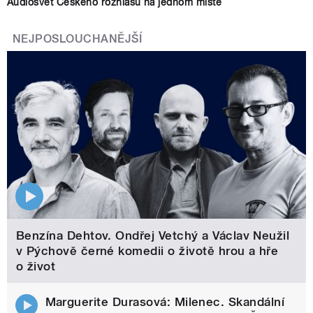
Audiosvět Českého rozhlasu na jednom místě
NEJPOSLOUCHANĚJŠÍ
Benzína Dehtov. Ondřej Vetchý a Václav Neužil
v Pýchově černé komedii o životě hrou a hře
o život
Marguerite Durasová: Milenec. Skandální