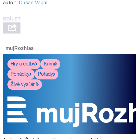
autor:
Dušan Vágai
mujRozhlas
Hry a četby
Krimi
Pohádky
Pořady
Živé vysílání