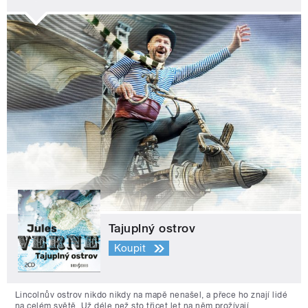
Tajuplný ostrov
Koupit
Lincolnův ostrov nikdo nikdy na mapě nenašel, a přece ho znají lidé
na celém světě. Už déle než sto třicet let na něm prožívají