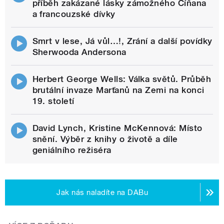
příběh zakázané lásky zámožného Číňana
a francouzské dívky
Smrt v lese, Já vůl…!, Zrání a další povídky
Sherwooda Andersona
Herbert George Wells: Válka světů. Průběh
brutální invaze Marťanů na Zemi na konci
19. století
David Lynch, Kristine McKennová: Místo
snění. Výběr z knihy o životě a díle
geniálního režiséra
Jak nás naladíte na DABu