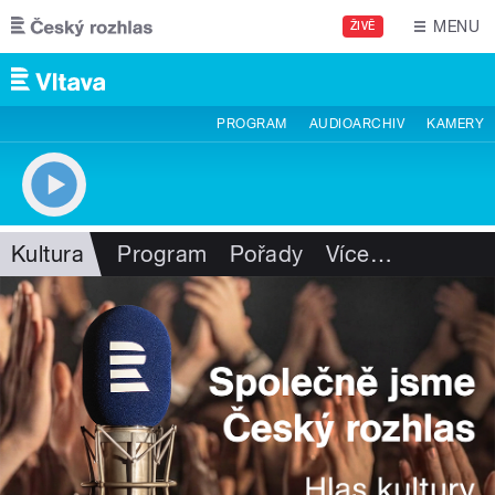
Přejít k hlavnímu obsahu
MENU
ŽIVĚ
PROGRAM
AUDIOARCHIV
KAMERY
Kultura
Program
Pořady
Více
…