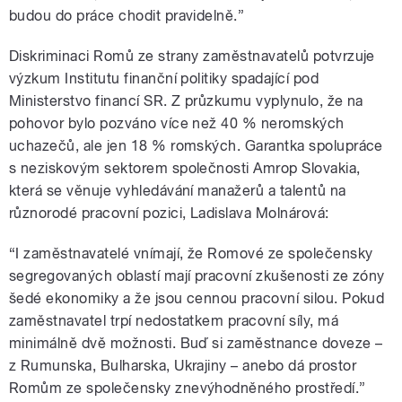
budou do práce chodit pravidelně.”
Diskriminaci Romů ze strany zaměstnavatelů potvrzuje
výzkum Institutu finanční politiky spadající pod
Ministerstvo financí SR. Z průzkumu vyplynulo, že na
pohovor bylo pozváno více než 40 % neromských
uchazečů, ale jen 18 % romských. Garantka spolupráce
s neziskovým sektorem společnosti Amrop Slovakia,
která se věnuje vyhledávání manažerů a talentů na
různorodé pracovní pozici, Ladislava Molnárová:
“I zaměstnavatelé vnímají, že Romové ze společensky
segregovaných oblastí mají pracovní zkušenosti ze zóny
šedé ekonomiky a že jsou cennou pracovní silou. Pokud
zaměstnavatel trpí nedostatkem pracovní síly, má
minimálně dvě možnosti. Buď si zaměstnance doveze –
z Rumunska, Bulharska, Ukrajiny – anebo dá prostor
Romům ze společensky znevýhodněného prostředí.”