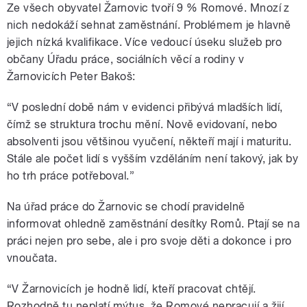
Ze všech obyvatel Žarnovic tvoří 9 % Romové. Mnozí z
nich nedokáží sehnat zaměstnání. Problémem je hlavně
jejich nízká kvalifikace. Více vedoucí úseku služeb pro
občany Úřadu práce, sociálních věcí a rodiny v
Žarnovicích Peter Bakoš:
“V poslední době nám v evidenci přibývá mladších lidí,
čímž se struktura trochu mění. Nově evidovaní, nebo
absolventi jsou většinou vyučení, někteří mají i maturitu.
Stále ale počet lidí s vyšším vzděláním není takový, jak by
ho trh práce potřeboval.”
Na úřad práce do Žarnovic se chodí pravidelně
informovat ohledně zaměstnání desítky Romů. Ptají se na
práci nejen pro sebe, ale i pro svoje děti a dokonce i pro
vnoučata.
“V Žarnovicích je hodně lidí, kteří pracovat chtějí.
Rozhodně tu neplatí mýtus, že Romové nepracují a žijí