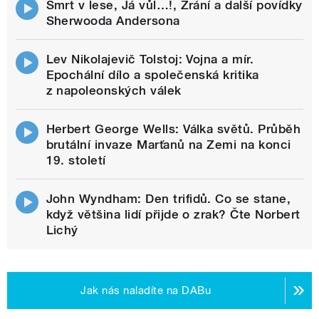
Smrt v lese, Já vůl…!, Zrání a další povídky
Sherwooda Andersona
Lev Nikolajevič Tolstoj: Vojna a mír.
Epochální dílo a společenská kritika
z napoleonských válek
Herbert George Wells: Válka světů. Průběh
brutální invaze Marťanů na Zemi na konci
19. století
John Wyndham: Den trifidů. Co se stane,
když většina lidí přijde o zrak? Čte Norbert
Lichý
Jak nás naladíte na DABu