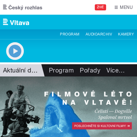
Přejít k hlavnímu obsahu
MENU
ŽIVĚ
PROGRAM
AUDIOARCHIV
KAMERY
Aktuální dění
Program
Pořady
Více
…