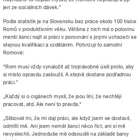
jen ze sociálních dávek.”
Podle statistik je na Slovensku bez práce okolo 100 tisíce
Romů v produktivním věku. Většina z nich má o polovinu
menší šanci najít si práci v porovnání s jinými uchazeči se
stejnou kvalifikací a vzděláním. Potvrzují to samotní
Romové:
“Rom musí vždy vynaložit až trojnásobné úsilí proto, aby
si místo opravdu zasloužil. A stejně dostane podřadnou
práci.”
„Každý si o cigánech myslí, že jsou líní, že nechtějí
pracovat, atd. Ale není to pravda.“
„Slibovali mi, že mi dají práci, ale když jsem se dostavil,
odmítli mě. Ani jsem neměl šanci něco říct, ani si mě
nevyslechli. Jednoduše mě odsoudili na základě barvy