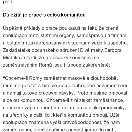
pleti.“
Důležitá je práce s celou komunitou
Úspěšné příklady z praxe poukazují na fakt, že cílená
spolupráce mezi státními orgány, samosprávou a firmami
a ostatními zainteresovanými skupinami vede k úspěchu.
Zakladatelka občanského sdružení Divé maky Barbora
Mistríková tvrdí, že předsudky související se
zaměstnáváním Romů jsou hluboce zakořeněné:
“Chceme-li Romy zaměstnat masově a dlouhodobě,
musíme počítat s tím, že jsou dlouhodobě nezaměstnaní
a nemají takové pracovní návyky. Proto musíme pracovat
s celou komunitou. Chceme-li z ní získat zaměstnance,
nesmíme zapomenout na rodinu, na sociální pracovníky,
na úředníky a další lidi, kteří s komunitou pracují. Užší
spolupráce znamená vyšší pravděpodobnost, že nám
zaměstnanci, které zaučíme a investujeme do nich,