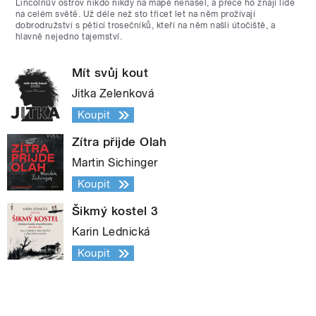
Lincolnův ostrov nikdo nikdy na mapě nenašel, a přece ho znají lidé
na celém světě. Už déle než sto třicet let na něm prožívají
dobrodružství s pěticí trosečníků, kteří na něm našli útočiště, a
hlavně nejedno tajemství.
Mít svůj kout
Jitka Zelenková
Koupit
Zítra přijde Olah
Martin Sichinger
Koupit
Šikmý kostel 3
Karin Lednická
Koupit