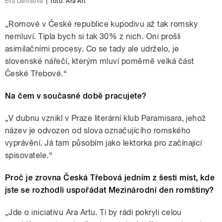
Eva Danišová
|
foto:
Ara Art
„Romové v České republice kupodivu až tak romsky
nemluví. Tipla bych si tak 30% z nich. Oni prošli
asimilačními procesy. Co se tady ale udrželo, je
slovenské nářečí, kterým mluví poměrně velká část
České Třebové.“
Na čem v současné době pracujete?
„V dubnu vznikl v Praze literární klub Paramisara, jehož
název je odvozen od slova označujícího romského
vyprávění. Já tam působím jako lektorka pro začínající
spisovatele.“
Proč je zrovna Česká Třebová jedním z šesti míst, kde
jste se rozhodli uspořádat Mezinárodní den romštiny?
„Jde o iniciativu Ara Artu. Ti by rádi pokryli celou