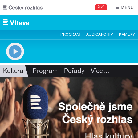
Přejít k hlavnímu obsahu
MENU
ŽIVĚ
PROGRAM
AUDIOARCHIV
KAMERY
Kultura
Program
Pořady
Více
…