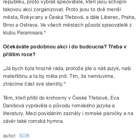
republiku, proto vybrali spisovatele, kteří jsou schopni
takovou akci zorganizovat. Proto jsou to dvě menší
města, Rokycany a Česká Třebová, a dále Liberec, Praha,
Brno a Ostrava. Ve všech městech působí spisovatelé z
klubu Paramisara.“
Očekáváte podobnou akci i do budoucna? Třeba v
příštím roce?
„Já bych byla hrozně ráda, protože jde o náš jazyk, naši
mateřštinu a ta by měla znít. Tím, že nemluvíme,
ztrácíme část své identity.“
Těm, kteří přišli do knihovny v České Třebové, Eva
Danišová vyprávěla o původu romského jazyka a
literatury. Mezi povídáním zazněly i romské písničky a na
závěr také romská hymna.
autor:
SOB