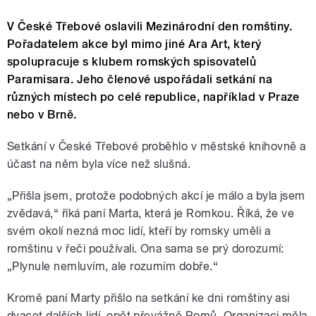
V České Třebové oslavili Mezinárodní den romštiny.
Pořadatelem akce byl mimo jiné Ara Art, který
spolupracuje s klubem romských spisovatelů
Paramisara. Jeho členové uspořádali setkání na
různých místech po celé republice, například v Praze
nebo v Brně.
Setkání v České Třebové proběhlo v městské knihovně a
účast na něm byla více než slušná.
„Přišla jsem, protože podobných akcí je málo a byla jsem
zvědavá,“ říká paní Marta, která je Romkou. Říká, že ve
svém okolí nezná moc lidí, kteří by romsky uměli a
romštinu v řeči používali. Ona sama se prý dorozumí:
„Plynule nemluvím, ale rozumím dobře.“
Kromě paní Marty přišlo na setkání ke dni romštiny asi
dvacet dalších lidí, opět převážně Romů. Organizaci měla