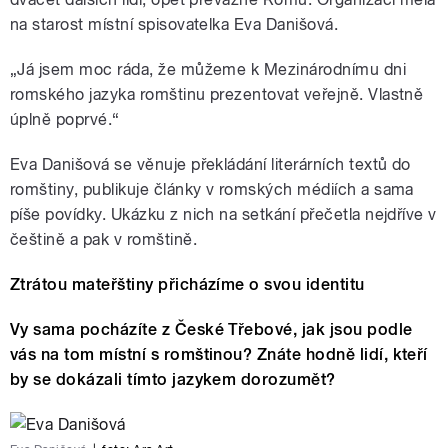
na starost místní spisovatelka Eva Danišová.
„Já jsem moc ráda, že můžeme k Mezinárodnímu dni
romského jazyka romštinu prezentovat veřejně. Vlastně
úplně poprvé.“
Eva Danišová se věnuje překládání literárních textů do
romštiny, publikuje články v romských médiích a sama
píše povídky. Ukázku z nich na setkání přečetla nejdříve v
češtině a pak v romštině.
Ztrátou mateřštiny přicházíme o svou identitu
Vy sama pocházíte z České Třebové, jak jsou podle
vás na tom místní s romštinou? Znáte hodně lidí, kteří
by se dokázali tímto jazykem dorozumět?