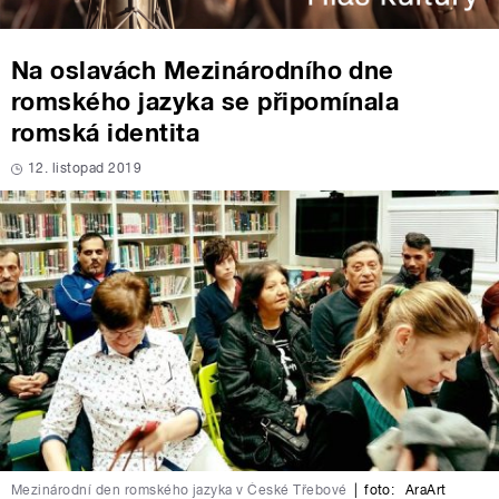
Na oslavách Mezinárodního dne
romského jazyka se připomínala
romská identita
12. listopad 2019
Mezinárodní den romského jazyka v České Třebové
|
foto:
AraArt