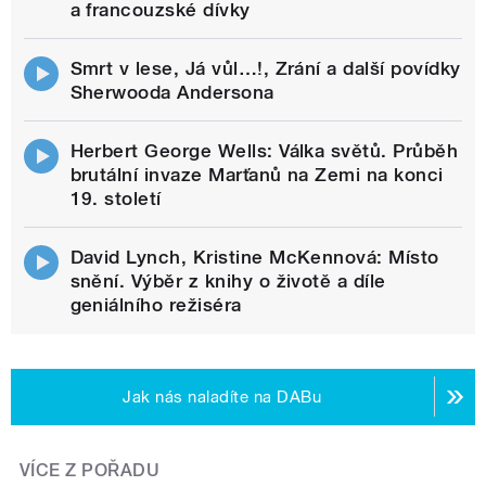
a francouzské dívky
Smrt v lese, Já vůl…!, Zrání a další povídky
Sherwooda Andersona
Herbert George Wells: Válka světů. Průběh
brutální invaze Marťanů na Zemi na konci
19. století
David Lynch, Kristine McKennová: Místo
snění. Výběr z knihy o životě a díle
geniálního režiséra
Jak nás naladíte na DABu
VÍCE Z POŘADU