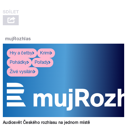
mujRozhlas
Hry a četby
Krimi
Pohádky
Pořady
Živé vysílání
Audiosvět Českého rozhlasu na jednom místě