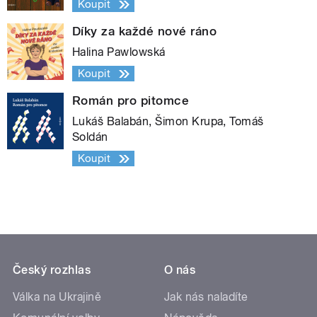
Koupit
Díky za každé nové ráno
Halina Pawlowská
Koupit
Román pro pitomce
Lukáš Balabán, Šimon Krupa, Tomáš
Soldán
Koupit
Český rozhlas
O nás
Válka na Ukrajině
Jak nás naladíte