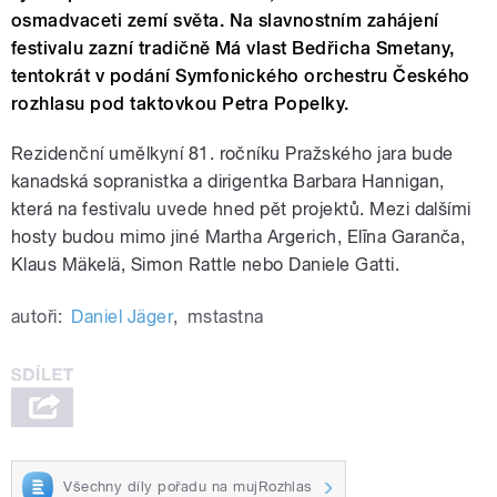
osmadvaceti zemí světa. Na slavnostním zahájení
festivalu zazní tradičně Má vlast Bedřicha Smetany,
tentokrát v podání Symfonického orchestru Českého
rozhlasu pod taktovkou Petra Popelky.
Rezidenční umělkyní 81. ročníku Pražského jara bude
kanadská sopranistka a dirigentka Barbara Hannigan,
která na festivalu uvede hned pět projektů. Mezi dalšími
hosty budou mimo jiné Martha Argerich, Elīna Garanča,
Klaus Mäkelä, Simon Rattle nebo Daniele Gatti.
autoři:
Daniel Jäger
,
mstastna
Všechny díly pořadu na mujRozhlas