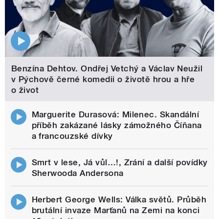
Benzína Dehtov. Ondřej Vetchý a Václav Neužil
v Pýchově černé komedii o životě hrou a hře
o život
Marguerite Durasová: Milenec. Skandální
příběh zakázané lásky zámožného Číňana
a francouzské dívky
Smrt v lese, Já vůl…!, Zrání a další povídky
Sherwooda Andersona
Herbert George Wells: Válka světů. Průběh
brutální invaze Marťanů na Zemi na konci