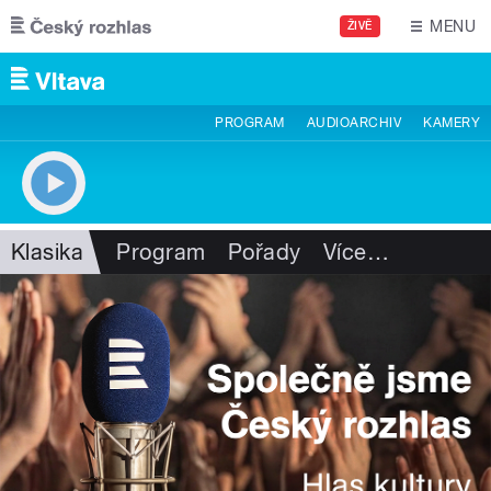
Přejít k hlavnímu obsahu
MENU
ŽIVĚ
PROGRAM
AUDIOARCHIV
KAMERY
Klasika
Program
Pořady
Více
…