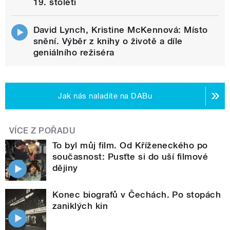
19. století
David Lynch, Kristine McKennová: Místo
snění. Výběr z knihy o životě a díle
geniálního režiséra
Jak nás naladíte na DABu
VÍCE Z POŘADU
To byl můj film. Od Kříženeckého po
současnost: Pusťte si do uší filmové
dějiny
Konec biografů v Čechách. Po stopách
zaniklých kin