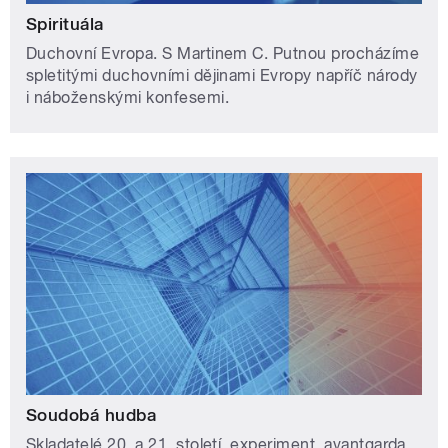
Spirituála
Duchovní Evropa. S Martinem C. Putnou procházíme
spletitými duchovními dějinami Evropy napříč národy
i náboženskými konfesemi.
Soudobá hudba
Skladatelé 20. a 21. století, experiment, avantgarda.