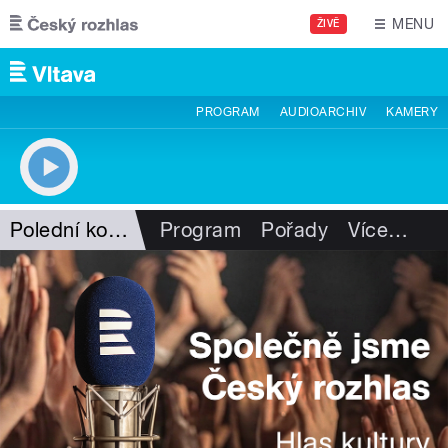
Přejít k hlavnímu obsahu
MENU
ŽIVĚ
PROGRAM
AUDIOARCHIV
KAMERY
Polední koncert
Program
Pořady
Více
…