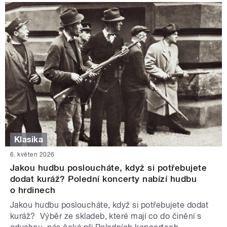
Klasika
6. květen 2026
Jakou hudbu posloucháte, když si potřebujete
dodat kuráž? Polední koncerty nabízí hudbu
o hrdinech
Jakou hudbu posloucháte, když si potřebujete dodat
kuráž? Výběr ze skladeb, které mají co do činění s