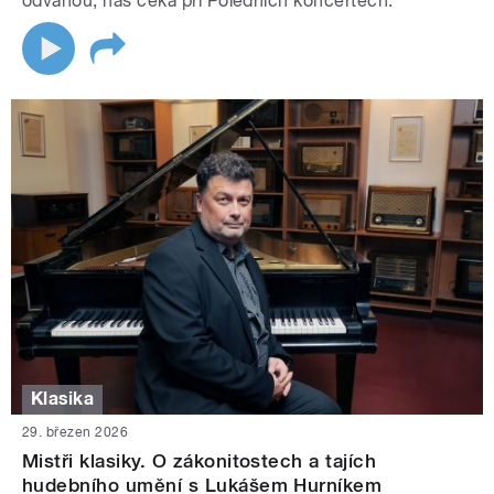
odvahou, nás čeká při Poledních koncertech.
Klasika
29. březen 2026
Mistři klasiky. O zákonitostech a tajích
hudebního umění s Lukášem Hurníkem