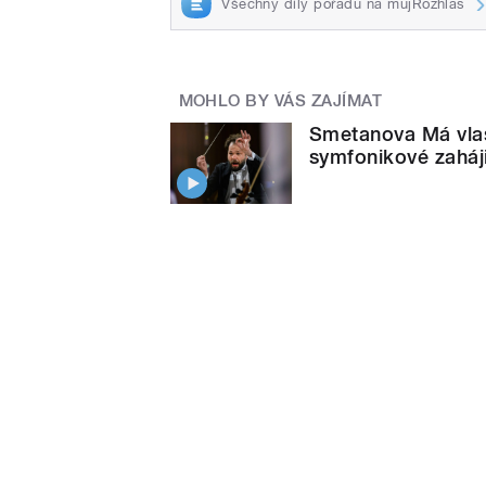
Všechny díly pořadu na mujRozhlas
MOHLO BY VÁS ZAJÍMAT
Smetanova Má vla
symfonikové zaháji