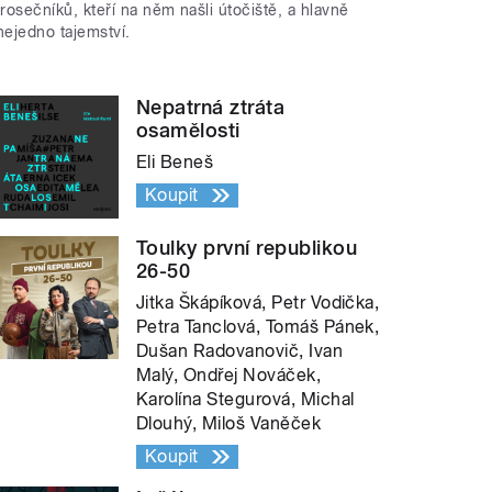
trosečníků, kteří na něm našli útočiště, a hlavně
nejedno tajemství.
Nepatrná ztráta
osamělosti
Eli Beneš
Koupit
Toulky první republikou
26-50
Jitka Škápíková, Petr Vodička,
Petra Tanclová, Tomáš Pánek,
Dušan Radovanovič, Ivan
Malý, Ondřej Nováček,
Karolína Stegurová, Michal
Dlouhý, Miloš Vaněček
Koupit