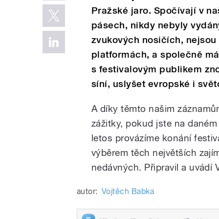
Pražské jaro. Spočívají v 
pásech, nikdy nebyly vydá
zvukových nosičích, nejsou
platformách, a společně má
s festivalovým publikem zn
síní, uslyšet evropské i svě
A díky těmto našim záznamům 
zážitky, pokud jste na daném
letos provázíme konání festiv
výběrem těch největších zajím
nedávných. Připravil a uvádí 
autor:
Vojtěch Babka