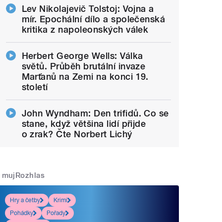
Lev Nikolajevič Tolstoj: Vojna a
mír. Epochální dílo a společenská
kritika z napoleonských válek
Herbert George Wells: Válka
světů. Průběh brutální invaze
Marťanů na Zemi na konci 19.
století
John Wyndham: Den trifidů. Co se
stane, když většina lidí přijde
o zrak? Čte Norbert Lichý
mujRozhlas
Hry a četby
Krimi
Pohádky
Pořady