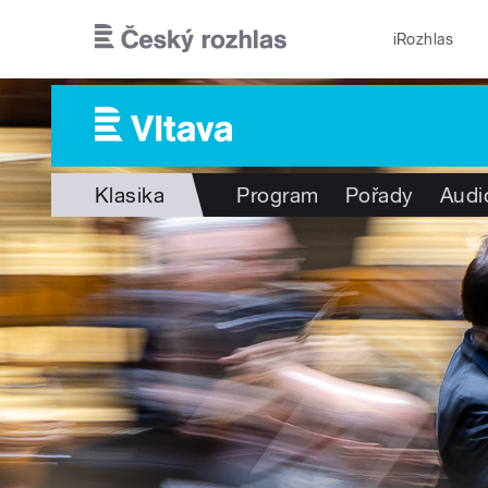
Přejít k hlavnímu obsahu
iRozhlas
Klasika
Program
Pořady
Audi