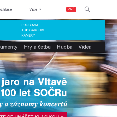
ozhlase
Více
ŽIVĚ
PROGRAM
AUDIOARCHIV
KAMERY
umenty
Hry a četba
Hudba
Videa