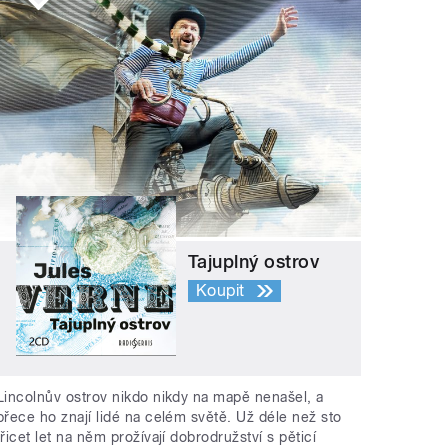
Tajuplný ostrov
Koupit
Lincolnův ostrov nikdo nikdy na mapě nenašel, a
přece ho znají lidé na celém světě. Už déle než sto
třicet let na něm prožívají dobrodružství s pěticí