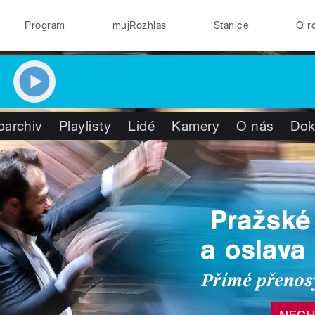
Program
mujRozhlas
Stanice
O r
oarchiv
Playlisty
Lidé
Kamery
O nás
Dok