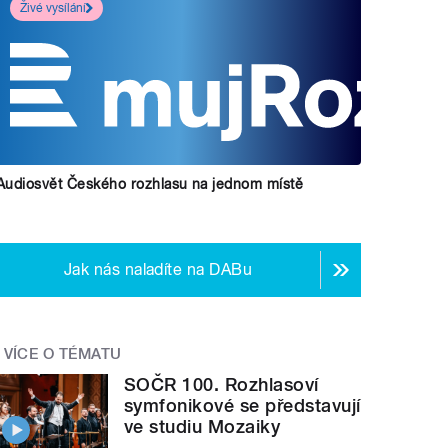
Živé vysílání
Audiosvět Českého rozhlasu na jednom místě
Jak nás naladíte na DABu
VÍCE O TÉMATU
SOČR 100. Rozhlasoví
symfonikové se představují
ve studiu Mozaiky