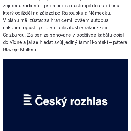
zejména rodinná – pro a proti a nastoupil do autobusu,
který odjížděl na zájezd po Rakousku a Německu.
V plánu měl zůstat za hranicemi, ovšem autobus
nakonec opustil při první příležitosti v rakouském
Salzburgu. Za peníze schované v podšívce kabátu dojel
do Vídně a jal se hledat svůj jediný tamní kontakt
–
pátera
Blažeje Müllera.