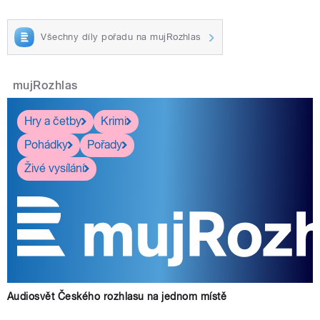
Všechny díly pořadu na mujRozhlas
mujRozhlas
Hry a četby
Krimi
Pohádky
Pořady
Živé vysílání
Audiosvět Českého rozhlasu na jednom místě