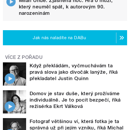
Milan Uhde: Zjasněná noc. Hra o muži,
který neuměl spát, k autorovým 90.
narozeninám
Jak nás naladíte na DABu
VÍCE Z POŘADU
Když překládám, vyčmuchávám ta
pravá slova jako divočák lanýže, říká
překladatel Justin Quinn
Domov je stav duše, který prožíváme
individuálně. Je to pocit bezpečí, říká
režisérka Ekrt Válková
Fotograf většinou ví, která fotka je ta
správná už při jejím vzniku, říká Michal