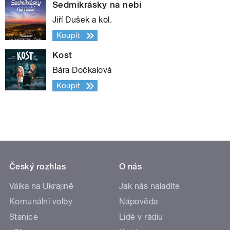
Sedmikrásky na nebi
Jiří Dušek a kol.
Koupit
Kost
Bára Dočkalová
Koupit
Český rozhlas
O nás
Válka na Ukrajině
Jak nás naladíte
Komunální volby
Nápověda
Stanice
Lidé v rádiu