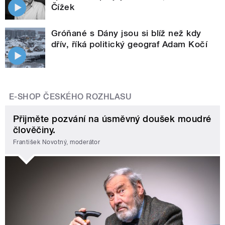
Čížek
Gróňané s Dány jsou si blíž než kdy
dřív, říká politický geograf Adam Kočí
E-SHOP ČESKÉHO ROZHLASU
Přijměte pozvání na úsměvný doušek moudré
člověčiny.
František Novotný, moderátor