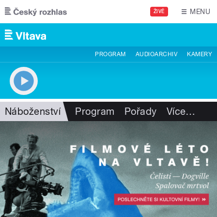
Přejít k hlavnímu obsahu
MENU
ŽIVĚ
PROGRAM
AUDIOARCHIV
KAMERY
Náboženství
Program
Pořady
Více
…