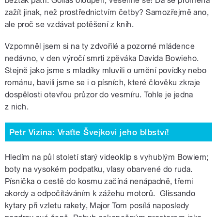
beztak patří. Goliáš oloupen, veselme se! Dá se proměna
zažít jinak, než prostřednictvím četby? Samozřejmě ano,
ale proč se vzdávat potěšení z knih.
Vzpomněl jsem si na ty zdvořilé a pozorné mládence
nedávno, v den výročí smrti zpěváka Davida Bowieho.
Stejně jako jsme s mladíky mluvili o umění povídky nebo
románu, bavili jsme se i o písních, které člověku zkraje
dospělosti otevřou průzor do vesmíru. Tohle je jedna
z nich.
Petr Vizina: Vraťte Švejkovi jeho blbství!
Hledím na půl století starý videoklip s vyhublým Bowiem;
boty na vysokém podpatku, vlasy obarvené do ruda.
Písnička o cestě do kosmu začíná nenápadně, třemi
akordy a odpočítáváním k zážehu motorů. Glissando
kytary při vzletu rakety, Major Tom posílá naposledy