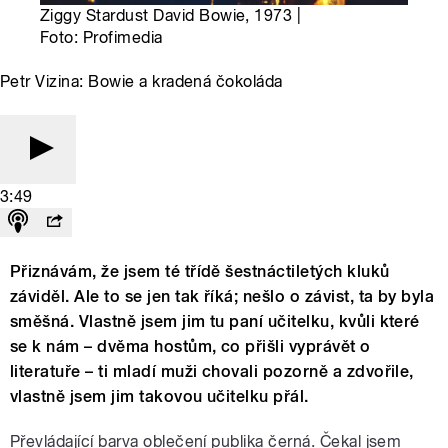
Ziggy Stardust David Bowie, 1973 |
Foto: Profimedia
Petr Vizina: Bowie a kradená čokoláda
3:49
Přiznávám, že jsem té třídě šestnáctiletých kluků
záviděl. Ale to se jen tak říká; nešlo o závist, ta by byla
směšná. Vlastně jsem jim tu paní učitelku, kvůli které
se k nám – dvěma hostům, co přišli vyprávět o
literatuře – ti mladí muži chovali pozorně a zdvořile,
vlastně jsem jim takovou učitelku přál.
Převládající barva oblečení publika černá. Čekal jsem