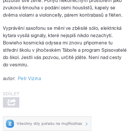
pozdrav své ženě. Pohyb nekonečným prostorem jako
zvuková šmouha v podání osmi houslistů, kapely se
dvěma violami a violoncelly, párem kontrabasů a fléten.
Vyprávění saxofonu se mění ve zběsilé sólo, elektrická
kytara vysílá signály, které nejspíš nikdo nezachytí.
Bowieho kosmická odysea mi znovu připomene tu
střední školu v jihočeském Táboře a program Spisovatelé
do škol. Jestli vás pozvou, určitě jděte. Není nad cesty
do vesmíru.
autor:
Petr Vizina
Všechny díly pořadu na mujRozhlas