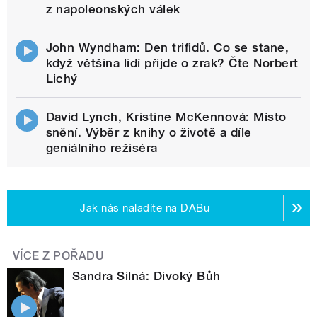
z napoleonských válek
John Wyndham: Den trifidů. Co se stane,
když většina lidí přijde o zrak? Čte Norbert
Lichý
David Lynch, Kristine McKennová: Místo
snění. Výběr z knihy o životě a díle
geniálního režiséra
Jak nás naladíte na DABu
VÍCE Z POŘADU
Sandra Silná: Divoký Bůh