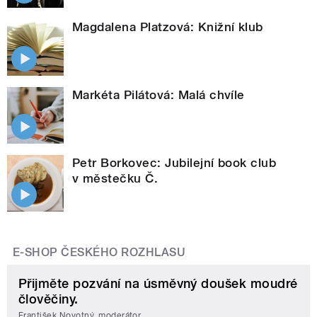
Magdalena Platzová: Knižní klub
Markéta Pilátová: Malá chvíle
Petr Borkovec: Jubilejní book club
v městečku Č.
E-SHOP ČESKÉHO ROZHLASU
Přijměte pozvání na úsměvný doušek moudré
člověčiny.
František Novotný, moderátor