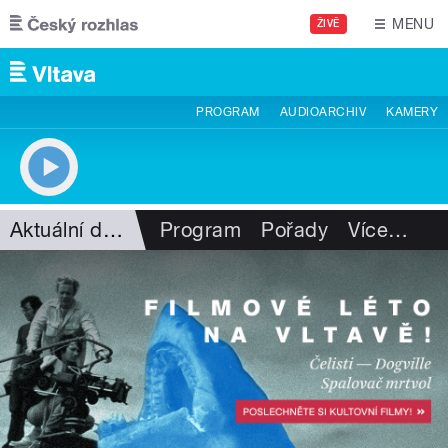
Přejít k hlavnímu obsahu
MENU
ŽIVĚ
PROGRAM
AUDIOARCHIV
KAMERY
Aktuální dění
Program
Pořady
Více
…