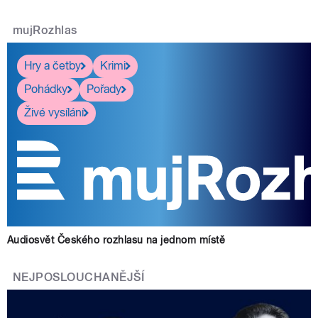
mujRozhlas
Hry a četby
Krimi
Pohádky
Pořady
Živé vysílání
Audiosvět Českého rozhlasu na jednom místě
NEJPOSLOUCHANĚJŠÍ