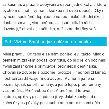
sarkasmus a pracné dobývání alespoň jedné kóty, u které
bychom si mohli vyměnit krátkou mírovou depeši. Díky ní
by naše společné dopoledne na technické střední škole
dostalo smysl. „Moc nečtou, ale jsou citliví a rádi se
dozvídají,“ chválila je učitelka, než jsme do třídy vešli.
Petr Vizina: Smát se jako blázen na mouku
Měla pravdu. Od tabule se nám pohled jevil takto: Mladíci
periferním zrakem občas kontrolují, co si o jejich počínání
myslí zastánkyně a přímluvce, tedy jejich češtinářka.
Chovali se zdvořile a pozorně, protože ji nechtěli zklamat,
nechtěli zradit vzájemnou důvěru. Vyměnili jsme si
poznatky, jak se píší romány, a ještě lépe, proč romány
vlastně číst. Proč vůbec číst. A proč není tetování
ozdoba, spíš vryp na způsob jizvy. Jaké kapely nebo
zpěvačky a zpěváky posloucháme a co to s námi dělá.