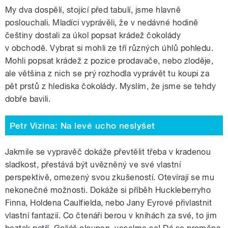
My dva dospělí, stojící před tabulí, jsme hlavně
poslouchali. Mladíci vyprávěli, že v nedávné hodině
češtiny dostali za úkol popsat krádež čokolády
v obchodě. Vybrat si mohli ze tří různých úhlů pohledu.
Mohli popsat krádež z pozice prodavače, nebo zloděje,
ale většina z nich se prý rozhodla vyprávět tu koupi za
pět prstů z hlediska čokolády. Myslím, že jsme se tehdy
dobře bavili.
Petr Vizina: Na levé ucho neslyšet
Jakmile se vypravěč dokáže převtělit třeba v kradenou
sladkost, přestává být uvězněný ve své vlastní
perspektivě, omezený svou zkušeností. Otevírají se mu
nekonečné možnosti. Dokáže si příběh Huckleberryho
Finna, Holdena Caulfielda, nebo Jany Eyrové přivlastnit
vlastní fantazií. Co čtenáři berou v knihách za své, to jim