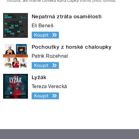
filozofa, ale hlavně člověka Karla Čapka trochu jinou formou.
Nepatrná ztráta osamělosti
Eli Beneš
Koupit
Pochoutky z horské chaloupky
Patrik Rozehnal
Koupit
Lyžák
Tereza Verecká
Koupit