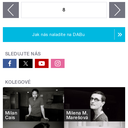
STRÁNKY
8
n
zí
Jak nás naladíte na DABu
SLEDUJTE NÁS
KOLEGOVÉ
Milan
Milena M.
Cais
Marešová