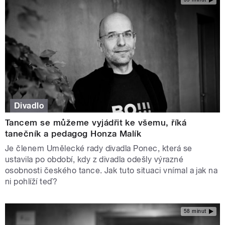
Divadlo
Tancem se můžeme vyjádřit ke všemu, říká
tanečník a pedagog Honza Malík
Je členem Umělecké rady divadla Ponec, která se
ustavila po období, kdy z divadla odešly výrazné
osobnosti českého tance. Jak tuto situaci vnímal a jak na
ni pohlíží teď?
58 minut