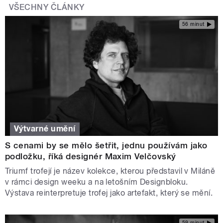
VŠECHNY ČLÁNKY
56 minut
Výtvarné umění
S cenami by se mělo šetřit, jednu používám jako
podložku, říká designér Maxim Velčovský
Triumf trofejí je název kolekce, kterou představil v Miláně
v rámci design weeku a na letošním Designbloku.
Výstava reinterpretuje trofej jako artefakt, který se mění.
59 minut