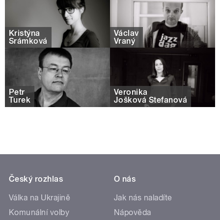
Kristýna
Václav
Šrámková
Vraný
Petr
Veronika
Turek
Jošková Štefanová
Český rozhlas
O nás
Válka na Ukrajině
Jak nás naladíte
Komunální volby
Nápověda