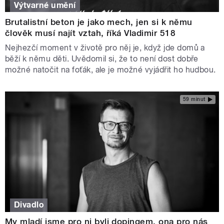
Výtvarné umění
Brutalistní beton je jako mech, jen si k němu
člověk musí najít vztah, říká Vladimir 518
Nejhezčí moment v životě pro něj je, když jde domů a
běží k němu děti. Uvědomil si, že to není dost dobře
možné natočit na foťák, ale je možné vyjádřit ho hudbou.
59 minut
Divadlo
My mladí jsme pro ni byli dopingem, ona pro nás