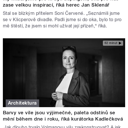
zase velkou inspirací, říká herec Jan Sklenář
Stal se blízkým přítelem Soni Červené. „Seznámili jsme
se v Klicperově divadle. Padli jsme si do oka, bylo to pro
mě štěstí, že jsem si mohl užívat její přízeň,“ říká.
62 minut
Architektura
Barvy ve vile jsou výjimečné, paleta odstínů se
mění během dne i roku, říká kurátorka Kadlečková
Jak dlouho trvalo Volmanovu vilu zrekonstruovat? A jak