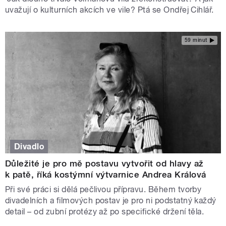
uvažují o kulturních akcích ve vile? Ptá se Ondřej Cihlář.
59 minut
Divadlo
Důležité je pro mě postavu vytvořit od hlavy až
k patě, říká kostýmní výtvarnice Andrea Králová
Při své práci si dělá pečlivou přípravu. Během tvorby
divadelních a filmových postav je pro ni podstatný každý
detail – od zubní protézy až po specifické držení těla.