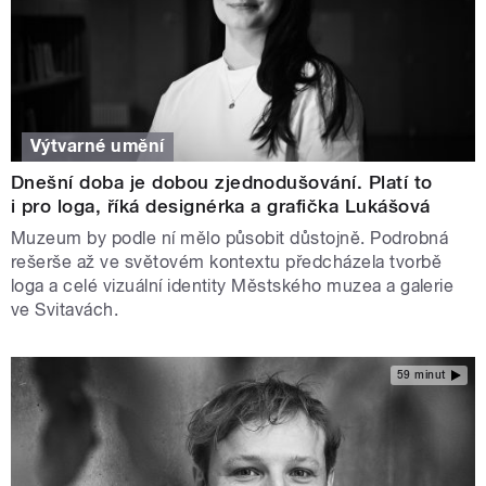
Výtvarné umění
Dnešní doba je dobou zjednodušování. Platí to
i pro loga, říká designérka a grafička Lukášová
Muzeum by podle ní mělo působit důstojně. Podrobná
rešerše až ve světovém kontextu předcházela tvorbě
loga a celé vizuální identity Městského muzea a galerie
ve Svitavách.
59 minut