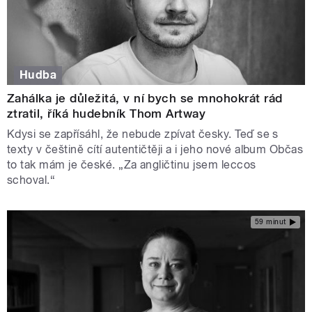
Hudba
Zahálka je důležitá, v ní bych se mnohokrát rád
ztratil, říká hudebník Thom Artway
Kdysi se zapřísáhl, že nebude zpívat česky. Teď se s
texty v češtině cítí autentičtěji a i jeho nové album Občas
to tak mám je české. „Za angličtinu jsem leccos
schoval.“
59 minut