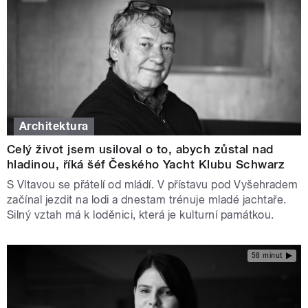
Architektura
Celý život jsem usiloval o to, abych zůstal nad
hladinou, říká šéf Českého Yacht Klubu Schwarz
S Vltavou se přátelí od mládí. V přístavu pod Vyšehradem
začínal jezdit na lodi a dnestam trénuje mladé jachtaře.
Silný vztah má k loděnici, která je kulturní památkou.
58 minut