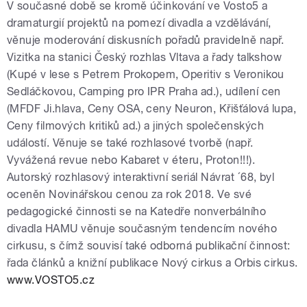
V současné době se kromě účinkování ve Vosto5 a
dramaturgií projektů na pomezí divadla a vzdělávání,
věnuje moderování diskusních pořadů pravidelně např.
Vizitka na stanici Český rozhlas Vltava a řady talkshow
(Kupé v lese s Petrem Prokopem, Operitiv s Veronikou
Sedláčkovou, Camping pro IPR Praha ad.), udílení cen
(MFDF Ji.hlava, Ceny OSA, ceny Neuron, Křišťálová lupa,
Ceny filmových kritiků ad.) a jiných společenských
událostí. Věnuje se také rozhlasové tvorbě (např.
Vyvážená revue nebo Kabaret v éteru, Proton!!!).
Autorský rozhlasový interaktivní seriál Návrat ´68, byl
oceněn Novinářskou cenou za rok 2018. Ve své
pedagogické činnosti se na Katedře nonverbálního
divadla HAMU věnuje současným tendencím nového
cirkusu, s čímž souvisí také odborná publikační činnost:
řada článků a knižní publikace Nový cirkus a Orbis cirkus.
www.VOSTO5.cz