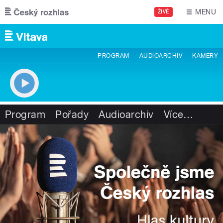
Přejít k hlavnímu obsahu
MENU
ŽIVĚ
PROGRAM
AUDIOARCHIV
KAMERY
Program
Pořady
Audioarchiv
Více
…