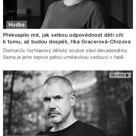
Hudba
Překvapilo mě, jak velkou odpovědnost děti cítí
k tomu, až budou dospělí, říká Gracerová-Chrzová
Dismanův rozhlasový dětský soubor slaví devadesátiny.
Sama je jeho teprve pátou uměleckou vedoucí v řadě.
59 minut