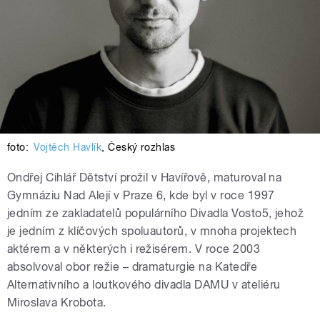
foto:
Vojtěch Havlík
,
Český rozhlas
Ondřej Cihlář Dětství prožil v Havířově, maturoval na
Gymnáziu Nad Alejí v Praze 6, kde byl v roce 1997
jedním ze zakladatelů populárního Divadla Vosto5, jehož
je jedním z klíčových spoluautorů, v mnoha projektech
aktérem a v některých i režisérem. V roce 2003
absolvoval obor režie – dramaturgie na Katedře
Alternativního a loutkového divadla DAMU v ateliéru
Miroslava Krobota.