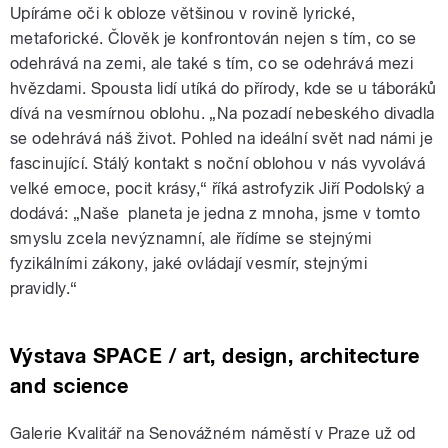
Upíráme oči k obloze většinou v rovině lyrické,
metaforické. Člověk je konfrontován nejen s tím, co se
odehrává na zemi, ale také s tím, co se odehrává mezi
hvězdami. Spousta lidí utíká do přírody, kde se u táboráků
dívá na vesmírnou oblohu. „Na pozadí nebeského divadla
se odehrává náš život. Pohled na ideální svět nad námi je
fascinující. Stálý kontakt s noční oblohou v nás vyvolává
velké emoce, pocit krásy,“ říká astrofyzik Jiří Podolský a
dodává: „Naše planeta je jedna z mnoha, jsme v tomto
smyslu zcela nevýznamní, ale řídíme se stejnými
fyzikálními zákony, jaké ovládají vesmír, stejnými
pravidly.“
Výstava SPACE / art, design, architecture
and science
Galerie Kvalitář na Senovážném náměstí v Praze už od