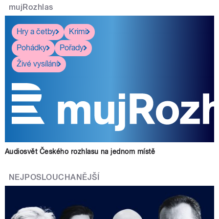
mujRozhlas
Hry a četby
Krimi
Pohádky
Pořady
Živé vysílání
Audiosvět Českého rozhlasu na jednom místě
NEJPOSLOUCHANĚJŠÍ