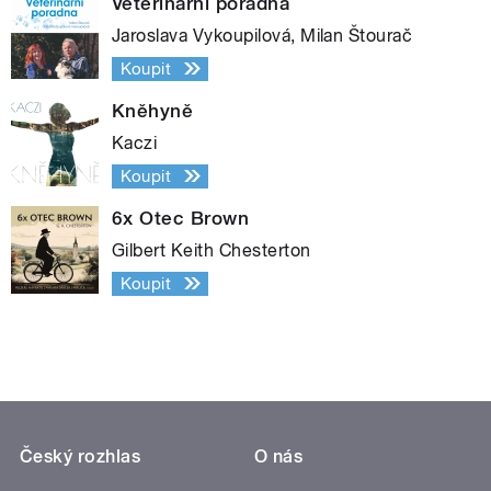
Veterinární poradna
Jaroslava Vykoupilová, Milan Štourač
Koupit
Kněhyně
Kaczi
Koupit
6x Otec Brown
Gilbert Keith Chesterton
Koupit
Český rozhlas
O nás