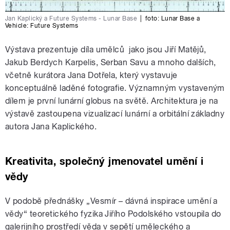
Jan Kaplický a Future Systems - Lunar Base
|
foto:
Lunar Base a
Vehicle: Future Systems
Výstava prezentuje díla umělců jako jsou Jiří Matějů,
Jakub Berdych Karpelis, Serban Savu a mnoho dalších,
včetně kurátora Jana Dotřela, který vystavuje
konceptuálně laděné fotografie. Významným vystaveným
dílem je první lunární globus na světě. Architektura je na
výstavě zastoupena vizualizací lunární a orbitální základny
autora Jana Kaplického.
Kreativita, společný jmenovatel umění i
vědy
V podobě přednášky „Vesmír – dávná inspirace umění a
vědy“ teoretického fyzika Jiřího Podolského vstoupila do
galerijního prostředí věda v sepětí uměleckého a