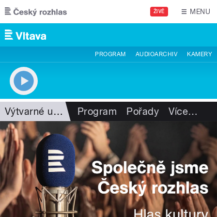
Přejít k hlavnímu obsahu
MENU
ŽIVĚ
PROGRAM
AUDIOARCHIV
KAMERY
Výtvarné umění
Program
Pořady
Více
…