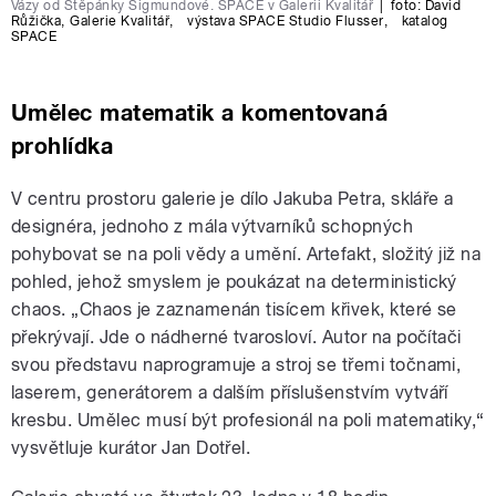
Vázy od Štěpánky Sigmundové. SPACE v Galerii Kvalitář
|
foto:
David
Růžička
,
Galerie Kvalitář
,
výstava SPACE Studio Flusser
,
katalog
SPACE
Umělec matematik a komentovaná
prohlídka
V centru prostoru galerie je dílo Jakuba Petra, skláře a
designéra, jednoho z mála výtvarníků schopných
pohybovat se na poli vědy a umění. Artefakt, složitý již na
pohled, jehož smyslem je poukázat na deterministický
chaos. „Chaos je zaznamenán tisícem křivek, které se
překrývají. Jde o nádherné tvarosloví. Autor na počítači
svou představu naprogramuje a stroj se třemi točnami,
laserem, generátorem a dalším příslušenstvím vytváří
kresbu. Umělec musí být profesionál na poli matematiky,“
vysvětluje kurátor Jan Dotřel.