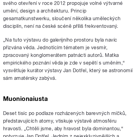
svého otevření v roce 2012 propojuje volné výtvarné
umění, design a architekturu. Princip
gesamatkunstwerku, sloučení několika uměleckých
disciplín, není na české scéně příliš frekventovaný.
„Na tuto výstavu do galerijního prostoru byla navíc
přizvána věda. Jednotícím tématem je vesmír,
zpracovaný konglomerátem patnácti autorů. Matka
empirického poznání věda je zde v sepětí s uměním,“
vysvětluje kurátor výstavy Jan Dotřel, který se astronomií
sám amatérsky zabývá.
Muonionaiusta
Deset tisíc po podlaze rozházených barevných míčků,
představujících atomy, vtiskuje výstavě atmosféru
hravosti. „Chtěli jsme, aby hravost byla dominantou,“
potvrzuje Jan Dotřel. Jedním z nejexkluzivnějších a