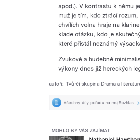
apod.). V kontrastu k němu je 
muž je tím, kdo ztrácí rozum
chvílích volna hraje na klari
klade otázku, kdo je skuteč
které přistál neznámý výsadká
Zvukově a hudebně minimalist
výkony dnes již hereckých l
autoři:
Tvůrčí skupina Drama a literatur
Všechny díly pořadu na mujRozhlas
MOHLO BY VÁS ZAJÍMAT
Nathaniel Hawthorn