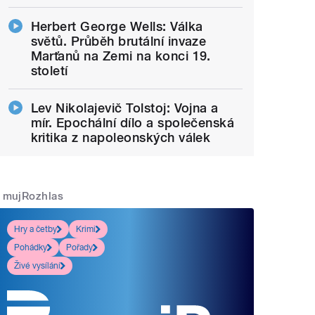
Herbert George Wells: Válka
světů. Průběh brutální invaze
Marťanů na Zemi na konci 19.
století
Lev Nikolajevič Tolstoj: Vojna a
mír. Epochální dílo a společenská
kritika z napoleonských válek
mujRozhlas
Hry a četby
Krimi
Pohádky
Pořady
Živé vysílání