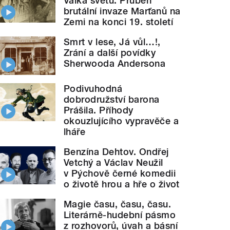
Válka světů. Průběh
brutální invaze Marťanů na
Zemi na konci 19. století
Smrt v lese, Já vůl…!,
Zrání a další povídky
Sherwooda Andersona
Podivuhodná
dobrodružství barona
Prášila. Příhody
okouzlujícího vypravěče a
lháře
Benzína Dehtov. Ondřej
Vetchý a Václav Neužil
v Pýchově černé komedii
o životě hrou a hře o život
Magie času, času, času.
Literárně-hudební pásmo
z rozhovorů, úvah a básní