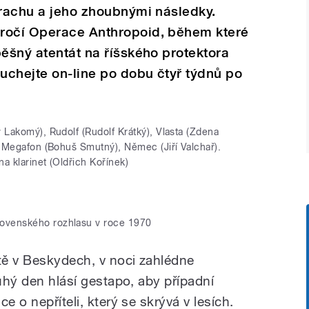
trachu a jeho zhoubnými následky.
ročí Operace Anthropoid, během které
pěšný atentát na říšského protektora
uchejte on-line po dobu čtyř týdnů po
v Lakomý), Rudolf (Rudolf Krátký), Vlasta (Zdena
, Megafon (Bohuš Smutný), Němec (Jiří Valchař).
na klarinet (Oldřich Kořínek)
ovenského rozhlasu v roce 1970
otě v Beskydech, v noci zahlédne
ruhý den hlásí gestapo, aby případní
e o nepříteli, který se skrývá v lesích.