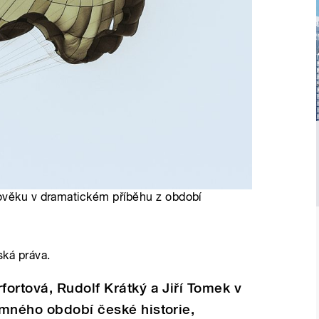
lověku v dramatickém příběhu z období
ská práva.
ortová, Rudolf Krátký a Jiří Tomek v
emného období české historie,