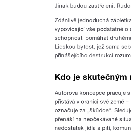
Jinak budou zastřeleni. Rudolf
Zdánlivě jednoduchá zápletka
vypovídající vše podstatné o č
schopnosti pomáhat druhému 
Lidskou bytost, jež sama seb
přinášejícího destrukci rozu
Kdo je skutečným 
Autorova koncepce pracuje 
přistává v oranici své země –
označuje za „škůdce“. Sleduj
přenáší na neočekávané situa
nedostatek jídla a pití, kom