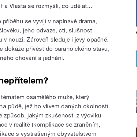
 a Vlasta se rozmýšlí, co udělat...
 příběhu se vyvíjí v napínavé drama,
lověku, jeho odvaze, cti, slušnosti i
v nouzi. Zároveň sleduje i jevy opačné.
e dokáže přivést do paranoického stavu,
mného chování a jednání.
nepřítelem?
s tématem osamělého muže, který
 na půdě, jež ho vlivem daných okolností
e způsob, jakým zkušenosti z výcviku
ce v realitě (komplikace se zraněním,
unikace s vystrašeným obyvatelstvem