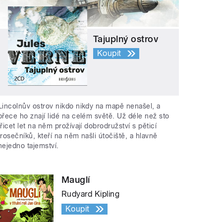
Tajuplný ostrov
Koupit
Lincolnův ostrov nikdo nikdy na mapě nenašel, a
přece ho znají lidé na celém světě. Už déle než sto
třicet let na něm prožívají dobrodružství s pěticí
trosečníků, kteří na něm našli útočiště, a hlavně
nejedno tajemství.
Mauglí
Rudyard Kipling
Koupit