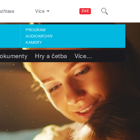
ozhlase
Více
ŽIVĚ
PROGRAM
AUDIOARCHIV
KAMERY
okumenty
Hry a četba
Více
…