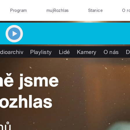
Program
mujRozhlas
Stanice
O r
dioarchiv
Playlisty
Lidé
Kamery
O nás
D