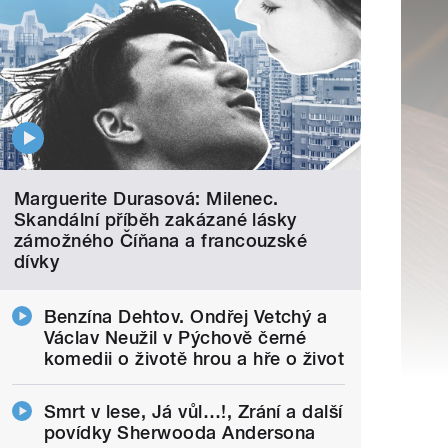
Marguerite Durasová: Milenec.
Skandální příběh zakázané lásky
zámožného Číňana a francouzské
dívky
Benzína Dehtov. Ondřej Vetchý a
Václav Neužil v Pýchově černé
komedii o životě hrou a hře o život
Smrt v lese, Já vůl…!, Zrání a další
povídky Sherwooda Andersona