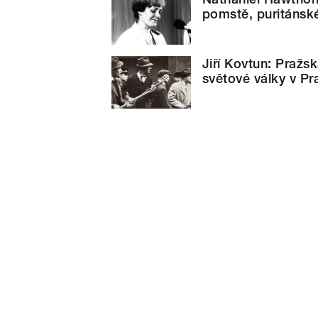
pomstě, puritánsk
Jiří Kovtun: Pražs
světové války v Pr