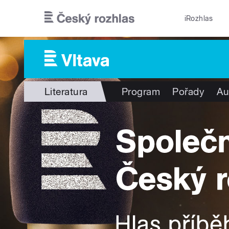
Přejít k hlavnímu obsahu
iRozhlas
Literatura
Program
Pořady
Au