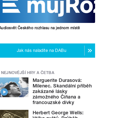
Audiosvět Českého rozhlasu na jednom místě
Jak nás naladíte na DABu
NEJNOVĚJŠÍ HRY A ČETBA
Marguerite Durasová:
Milenec. Skandální příběh
zakázané lásky
zámožného Číňana a
francouzské dívky
Herbert George Wells: