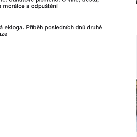
é morálce a odpuštění
ká ekloga. Příběh posledních dnů druhé
aze