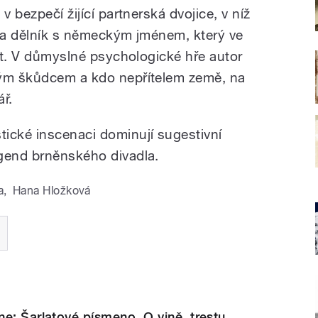
v bezpečí žijící partnerská dvojice, v níž
, a dělník s německým jménem, který ve
net. V důmyslné psychologické hře autor
ným škůdcem a kdo nepřítelem země, na
ř.
ické inscenaci dominují sugestivní
egend brněnského divadla.
a
,
Hana Hložková
e: Šarlatové písmeno. O vině, trestu,