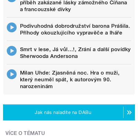
příběh zakázané lásky zámožného Číňana
a francouzské dívky
Podivuhodná dobrodružství barona Prášila.
Příhody okouzlujícího vypravěče a lháře
Smrt v lese, Já vůl…!, Zrání a další povídky
Sherwooda Andersona
Milan Uhde: Zjasněná noc. Hra o muži,
který neuměl spát, k autorovým 90.
narozeninám
Jak nás naladíte na DABu
VÍCE O TÉMATU