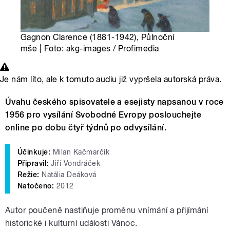
Gagnon Clarence (1881-1942), Půlnoční
mše | Foto: akg-images / Profimedia
Je nám líto, ale k tomuto audiu již vypršela autorská práva.
Úvahu českého spisovatele a esejisty napsanou v roce
1956 pro vysílání Svobodné Evropy poslouchejte
online po dobu čtyř týdnů po odvysílání.
Účinkuje:
Milan Kačmarčík
Připravil:
Jiří Vondráček
Režie:
Natália Deáková
Natočeno:
2012
Autor poučeně nastiňuje proměnu vnímání a přijímání
historické i kulturní události Vánoc.