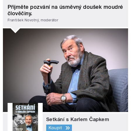
Přijměte pozvání na úsměvný doušek moudré
člověčiny.
František Novotný, moderátor
Setkání s Karlem Čapkem
Koupit