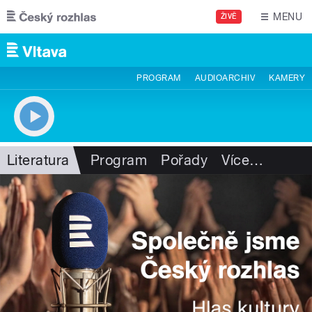
Přejít k hlavnímu obsahu
MENU
ŽIVĚ
PROGRAM
AUDIOARCHIV
KAMERY
Literatura
Program
Pořady
Více
…