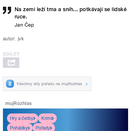
Na zemi leží tma a sníh... potkávají se lidské
ruce.
Jan Čep
autor:
jvk
Všechny díly pořadu na mujRozhlas
mujRozhlas
Hry a četby
Krimi
Pohádky
Pořady