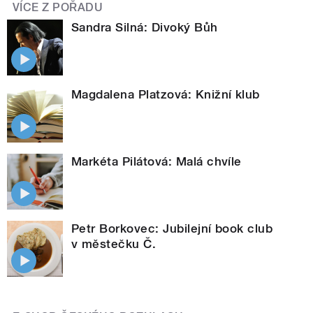
VÍCE Z POŘADU
Sandra Silná: Divoký Bůh
Magdalena Platzová: Knižní klub
Markéta Pilátová: Malá chvíle
Petr Borkovec: Jubilejní book club
v městečku Č.