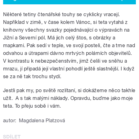
Některé tetiny čtenářské touhy se cyklicky vracejí.
Například v zimě, v čase kolem Vánoc, si teta vytahá z
knihovny všechny svazky pojednávající o výpravách na
Jižní a Severní pól. Má jich celý štos, s obrázky a
mapkami. Pak sedí v teple, ve svojí posteli, čte a trne nad
odvahou a útrapami dávno mrtvých polárních objevitelů.
V kontrastu k nebezpečenstvím, jimž čelili ve sněhu a
mrazu, jí připadá její vlastní pohodlí ještě slastnější. I když
se za ně tak trochu stydí.
Jestli pak my, po světě rozlítaní, si dokážeme něco takhle
užít. A s tak malými náklady. Opravdu, buďme jako moje
teta. To přeju sobě i vám.
autor:
Magdalena Platzová