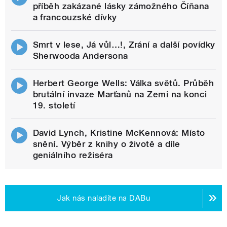
příběh zakázané lásky zámožného Číňana
a francouzské dívky
Smrt v lese, Já vůl…!, Zrání a další povídky
Sherwooda Andersona
Herbert George Wells: Válka světů. Průběh
brutální invaze Marťanů na Zemi na konci
19. století
David Lynch, Kristine McKennová: Místo
snění. Výběr z knihy o životě a díle
geniálního režiséra
Jak nás naladíte na DABu