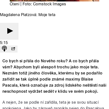
Čtení | Foto: Comstock Images
Magdalena Platzová: Moje teta
5:15
Co bych si přála do Nového roku? A co bych přála
vám? Abychom byli alespoň trochu jako moje teta.
Neznám totiž jiného člověka, kterému by se podařilo
zařídit se tak úplně podle známé maximy Blaise
Pascala, která označuje za zdroj lidského neštěstí naši
neschopnost vydržet sedět v klidu ve svém pokoji.
A nejen, že se podle ní zařídila, teta je se svou situací
spokojena. Jako by zároveň pronikla nejen do Pascalova