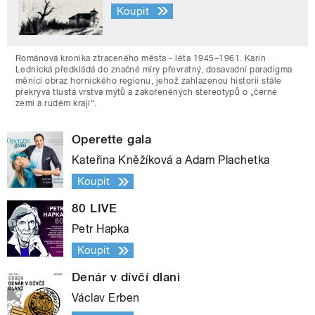
Koupit
Románová kronika ztraceného města - léta 1945–1961. Karin
Lednická předkládá do značné míry převratný, dosavadní paradigma
měnící obraz hornického regionu, jehož zahlazenou historii stále
překrývá tlustá vrstva mýtů a zakořeněných stereotypů o „černé
zemi a rudém kraji“.
Operette gala
Kateřina Kněžíková a Adam Plachetka
Koupit
80 LIVE
Petr Hapka
Koupit
Denár v dívčí dlani
Václav Erben