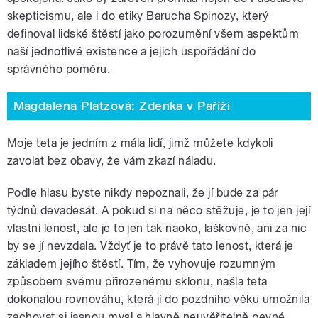
skepticismu, ale i do etiky Barucha Spinozy, který
definoval lidské štěstí jako porozumění všem aspektům
naší jednotlivé existence a jejich uspořádání do
správného poměru.
Magdalena Platzová: Zdenka v Paříži
Moje teta je jedním z mála lidí, jimž můžete kdykoli
zavolat bez obavy, že vám zkazí náladu.
Podle hlasu byste nikdy nepoznali, že jí bude za pár
týdnů devadesát. A pokud si na něco stěžuje, je to jen její
vlastní lenost, ale je to jen tak naoko, laškovně, ani za nic
by se jí nevzdala. Vždyť je to právě tato lenost, která je
základem jejího štěstí. Tím, že vyhovuje rozumným
způsobem svému přirozenému sklonu, našla teta
dokonalou rovnováhu, která jí do pozdního věku umožnila
zachovat si jasnou mysl a hlavně neuvěřitelně pevné