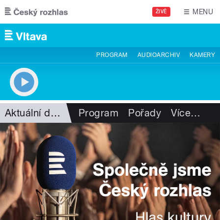
Přejít k hlavnímu obsahu
MENU
ŽIVĚ
PROGRAM
AUDIOARCHIV
KAMERY
Aktuální dění
Program
Pořady
Více
…