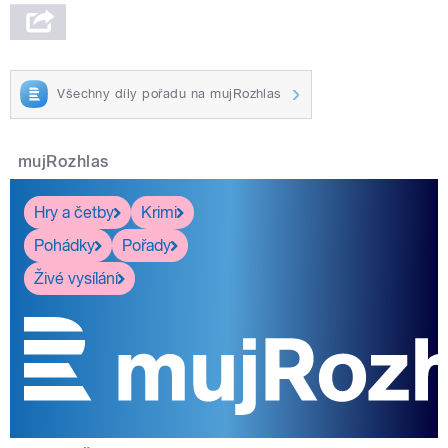
Všechny díly pořadu na mujRozhlas
mujRozhlas
Hry a četby
Krimi
Pohádky
Pořady
Živé vysílání