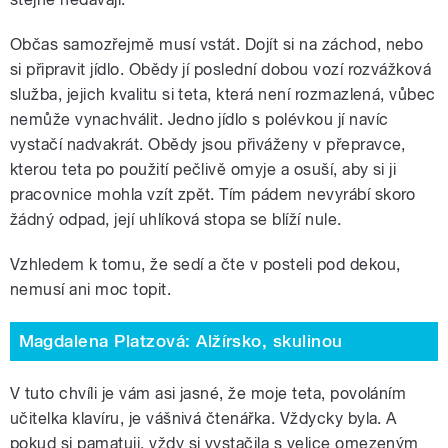
Občas samozřejmě musí vstát. Dojít si na záchod, nebo
si připravit jídlo. Obědy jí poslední dobou vozí rozvážková
služba, jejich kvalitu si teta, která není rozmazlená, vůbec
nemůže vynachválit. Jedno jídlo s polévkou jí navíc
vystačí nadvakrát. Obědy jsou přiváženy v přepravce,
kterou teta po použití pečlivě omyje a osuší, aby si ji
pracovnice mohla vzít zpět. Tím pádem nevyrábí skoro
žádný odpad, její uhlíková stopa se blíží nule.
Vzhledem k tomu, že sedí a čte v posteli pod dekou,
nemusí ani moc topit.
Magdalena Platzová: Alžírsko, skulinou
V tuto chvíli je vám asi jasné, že moje teta, povoláním
učitelka klavíru, je vášnivá čtenářka. Vždycky byla. A
pokud si pamatuji, vždy si vystačila s velice omezeným