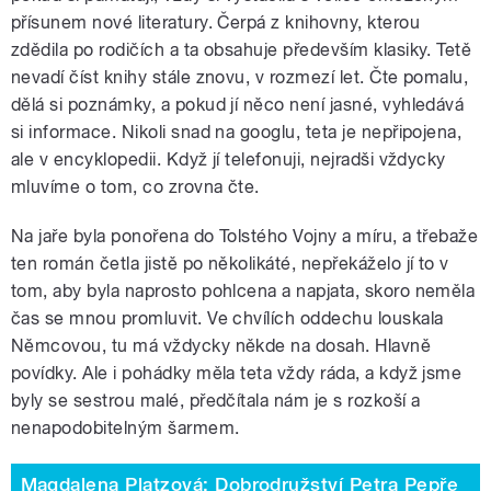
přísunem nové literatury. Čerpá z knihovny, kterou
zdědila po rodičích a ta obsahuje především klasiky. Tetě
nevadí číst knihy stále znovu, v rozmezí let. Čte pomalu,
dělá si poznámky, a pokud jí něco není jasné, vyhledává
si informace. Nikoli snad na googlu, teta je nepřipojena,
ale v encyklopedii. Když jí telefonuji, nejradši vždycky
mluvíme o tom, co zrovna čte.
Na jaře byla ponořena do Tolstého Vojny a míru, a třebaže
ten román četla jistě po několikáté, nepřekáželo jí to v
tom, aby byla naprosto pohlcena a napjata, skoro neměla
čas se mnou promluvit. Ve chvílích oddechu louskala
Němcovou, tu má vždycky někde na dosah. Hlavně
povídky. Ale i pohádky měla teta vždy ráda, a když jsme
byly se sestrou malé, předčítala nám je s rozkoší a
nenapodobitelným šarmem.
Magdalena Platzová: Dobrodružství Petra Pepře