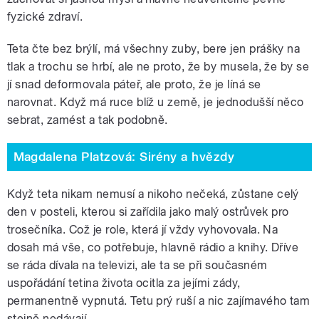
fyzické zdraví.
Teta čte bez brýlí, má všechny zuby, bere jen prášky na
tlak a trochu se hrbí, ale ne proto, že by musela, že by se
jí snad deformovala páteř, ale proto, že je líná se
narovnat. Když má ruce blíž u země, je jednodušší něco
sebrat, zamést a tak podobně.
Magdalena Platzová: Sirény a hvězdy
Když teta nikam nemusí a nikoho nečeká, zůstane celý
den v posteli, kterou si zařídila jako malý ostrůvek pro
trosečníka. Což je role, která jí vždy vyhovovala. Na
dosah má vše, co potřebuje, hlavně rádio a knihy. Dříve
se ráda dívala na televizi, ale ta se při současném
uspořádání tetina života ocitla za jejími zády,
permanentně vypnutá. Tetu prý ruší a nic zajímavého tam
stejně nedávají.