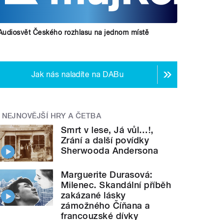
Audiosvět Českého rozhlasu na jednom místě
Jak nás naladíte na DABu
NEJNOVĚJŠÍ HRY A ČETBA
Smrt v lese, Já vůl…!,
Zrání a další povídky
Sherwooda Andersona
Marguerite Durasová:
Milenec. Skandální příběh
zakázané lásky
zámožného Číňana a
francouzské dívky