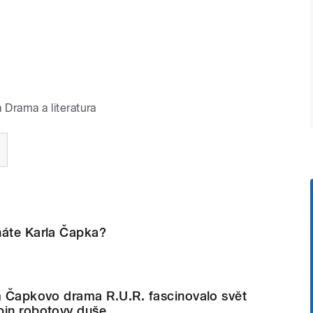
 Drama a literatura
náte Karla Čapka?
ím Čapkovo drama R.U.R. fascinovalo svět
bin robotovy duše