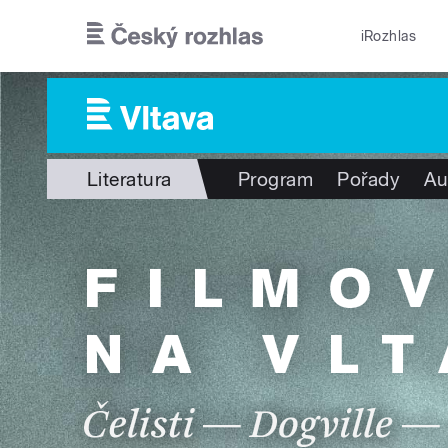
Přejít k hlavnímu obsahu
iRozhlas
Literatura
Program
Pořady
Au