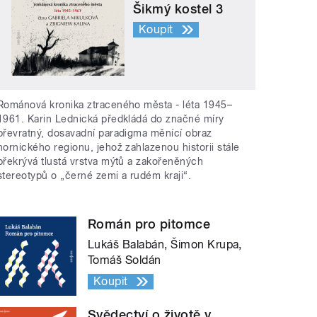
Šikmý kostel 3
Koupit
Románová kronika ztraceného města - léta 1945–
1961. Karin Lednická předkládá do značné míry
převratný, dosavadní paradigma měnící obraz
hornického regionu, jehož zahlazenou historii stále
překrývá tlustá vrstva mýtů a zakořeněných
stereotypů o „černé zemi a rudém kraji“.
Román pro pitomce
Lukáš Balabán, Šimon Krupa,
Tomáš Soldán
Koupit
Svědectví o životě v