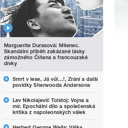
Marguerite Durasová: Milenec.
Skandální příběh zakázané lásky
zámožného Číňana a francouzské
dívky
Smrt v lese, Já vůl…!, Zrání a další
povídky Sherwooda Andersona
Lev Nikolajevič Tolstoj: Vojna a
mír. Epochální dílo a společenská
kritika z napoleonských válek
Herbert George Wells: Válka