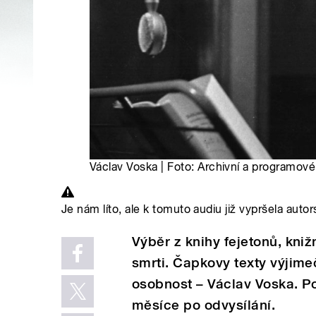
Václav Voska | Foto: Archivní a programov
Je nám líto, ale k tomuto audiu již vypršela autor
Výběr z knihy fejetonů, kni
smrti. Čapkovy texty výjime
osobnost – Václav Voska. P
měsíce po odvysílání.