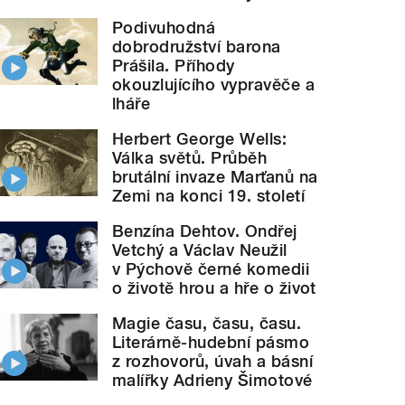
Podivuhodná
dobrodružství barona
Prášila. Příhody
okouzlujícího vypravěče a
lháře
Herbert George Wells:
Válka světů. Průběh
brutální invaze Marťanů na
Zemi na konci 19. století
Benzína Dehtov. Ondřej
Vetchý a Václav Neužil
v Pýchově černé komedii
o životě hrou a hře o život
Magie času, času, času.
Literárně-hudební pásmo
z rozhovorů, úvah a básní
malířky Adrieny Šimotové