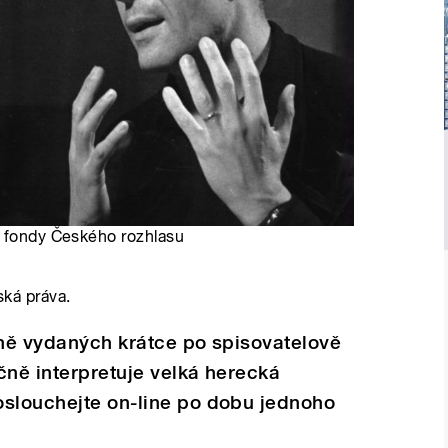
é fondy Českého rozhlasu
ská práva.
žně vydaných krátce po spisovatelově
čně interpretuje velká herecká
oslouchejte on-line po dobu jednoho