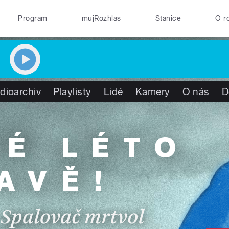
Program
mujRozhlas
Stanice
O r
dioarchiv
Playlisty
Lidé
Kamery
O nás
D