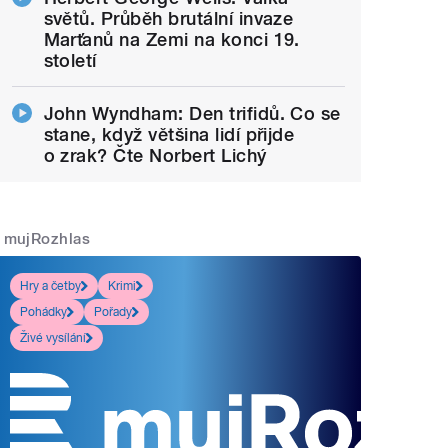
světů. Průběh brutální invaze
Marťanů na Zemi na konci 19.
století
John Wyndham: Den trifidů. Co se
stane, když většina lidí přijde
o zrak? Čte Norbert Lichý
mujRozhlas
Hry a četby
Krimi
Pohádky
Pořady
Živé vysílání