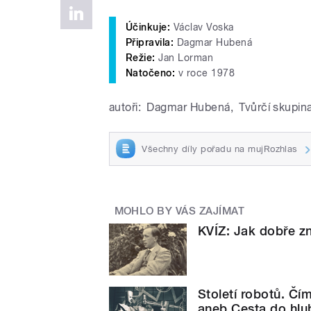
Účinkuje:
Václav Voska
Připravila:
Dagmar Hubená
Režie:
Jan Lorman
Natočeno:
v roce 1978
autoři:
Dagmar Hubená
,
Tvůrčí skupina
Všechny díly pořadu na mujRozhlas
MOHLO BY VÁS ZAJÍMAT
KVÍZ: Jak dobře z
Století robotů. Č
aneb Cesta do hlu