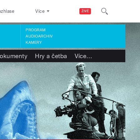
ozhlase
Více
ŽIVĚ
PROGRAM
AUDIOARCHIV
KAMERY
okumenty
Hry a četba
Více
…