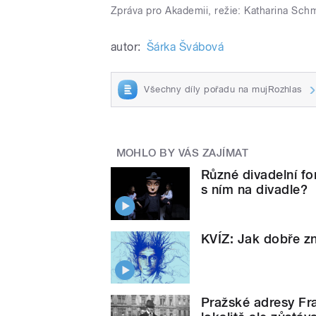
Zpráva pro Akademii, režie: Katharina Schm
autor:
Šárka Švábová
Všechny díly pořadu na mujRozhlas
MOHLO BY VÁS ZAJÍMAT
Různé divadelní f
s ním na divadle?
KVÍZ: Jak dobře zn
Pražské adresy Fra