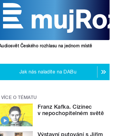
Audiosvět Českého rozhlasu na jednom místě
Jak nás naladíte na DABu
VÍCE O TÉMATU
Franz Kafka. Cizinec
v nepochopitelném světě
Výstavní putování s Jiřím