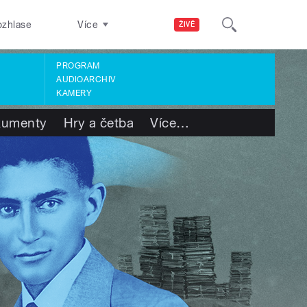
ozhlase
Více
ŽIVĚ
PROGRAM
AUDIOARCHIV
KAMERY
kumenty
Hry a četba
Více
…