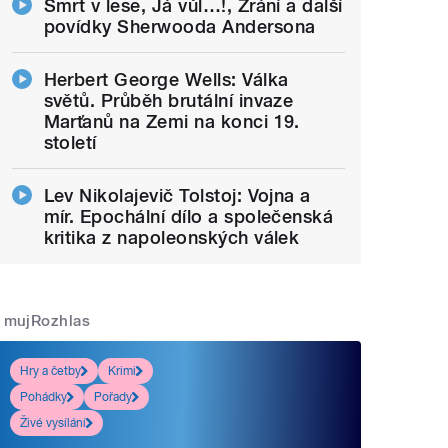
Smrt v lese, Já vůl…!, Zrání a další
povídky Sherwooda Andersona
Herbert George Wells: Válka
světů. Průběh brutální invaze
Marťanů na Zemi na konci 19.
století
Lev Nikolajevič Tolstoj: Vojna a
mír. Epochální dílo a společenská
kritika z napoleonských válek
mujRozhlas
Hry a četby
Krimi
Pohádky
Pořady
Živé vysílání