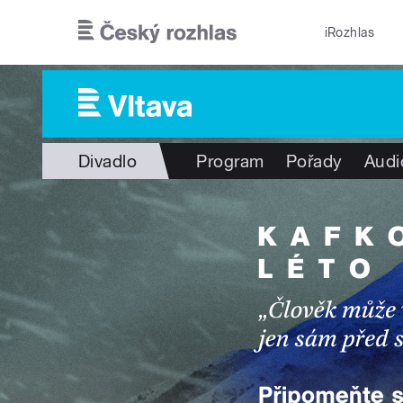
Přejít k hlavnímu obsahu
iRozhlas
Divadlo
Program
Pořady
Audi