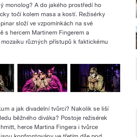
k
ý
monolog? A do jak
é
ho prostřed
í
ho
icky točí kolem masa a kostí. Režisérky
Špinar složí ve vzpomínkách na své
ně s hercem Martinem Fingerem a
mozaiku různých přístupů k faktickému
m a jak divadelní tvůrci? Nakolik se liší
ledu běžného diváka? Postoje režisérek
hmitt, herce Martina Fingera i tvůrce
a jsou konfrontovány ve třetím díle pod