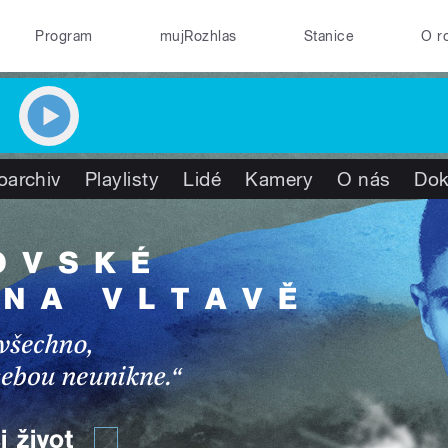
Program
mujRozhlas
Stanice
O r
oarchiv
Playlisty
Lidé
Kamery
O nás
Do