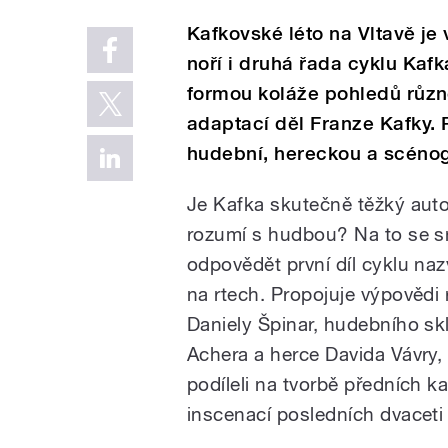
Kafkovské léto na Vltavě je
noří i druhá řada cyklu Kafk
formou koláže pohledů různé
adaptací děl Franze Kafky. 
hudební, hereckou a scénogr
Je Kafka skutečně těžký autor
rozum
í
s hudbou? Na to se s
odpovědět první díl cyklu naz
na rtech. Propojuje výpovědi 
Daniely Špinar, hudebního sk
Achera a herce Davida Vávry, 
podíleli na tvorbě předních 
inscenací posledních dvaceti 