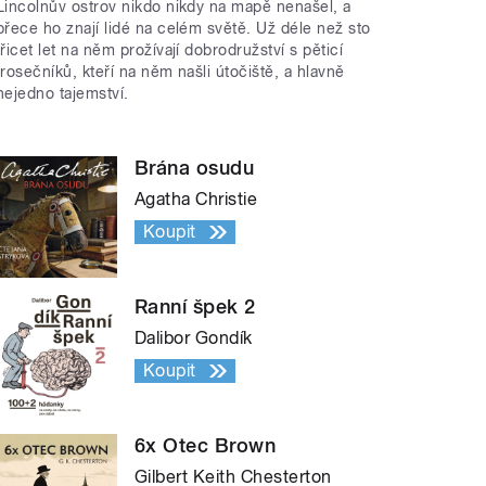
Lincolnův ostrov nikdo nikdy na mapě nenašel, a
přece ho znají lidé na celém světě. Už déle než sto
třicet let na něm prožívají dobrodružství s pěticí
trosečníků, kteří na něm našli útočiště, a hlavně
nejedno tajemství.
Brána osudu
Agatha Christie
Koupit
Ranní špek 2
Dalibor Gondík
Koupit
6x Otec Brown
Gilbert Keith Chesterton