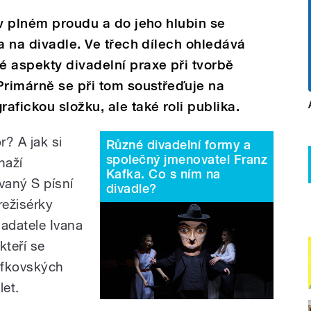
 v plném proudu a do jeho hlubin se
a na divadle. Ve třech dílech ohledává
 aspekty divadelní praxe při tvorbě
Primárně se při tom soustřeďuje na
afickou složku, ale také roli publika.
? A jak si
Různé divadelní formy a
společný jmenovatel Franz
naží
Kafka. Co s ním na
vaný S písní
divadle?
režisérky
ladatele Ivana
kteří se
kafkovských
let.