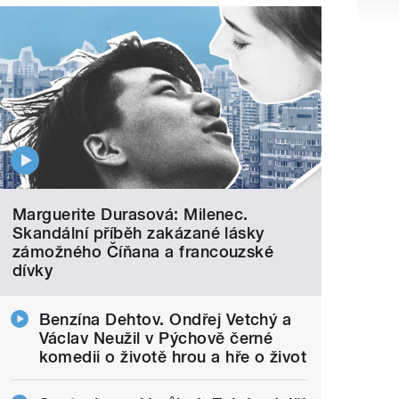
Marguerite Durasová: Milenec.
Skandální příběh zakázané lásky
zámožného Číňana a francouzské
dívky
Benzína Dehtov. Ondřej Vetchý a
Václav Neužil v Pýchově černé
komedii o životě hrou a hře o život