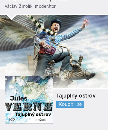
Václav Žmolík, moderátor
Tajuplný ostrov
Koupit