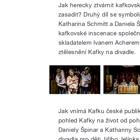
Jak herecky ztv
á
rnit kafkovs
zasadit
?
Druhý díl se symbol
Katharina Schmitt a Daniela 
kafkovské inscenace společ
skladatelem Ivanem Acherem 
ztělesnění Kafky na divadle.
Jak vnímá Kafku české publiku
pohled Kafky na život od poh
Daniely Špinar a Kathariny Sc
divadla pro děti Jiřího Jelínk