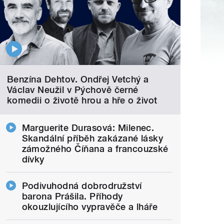
Benzína Dehtov. Ondřej Vetchý a
Václav Neužil v Pýchově černé
komedii o životě hrou a hře o život
Marguerite Durasová: Milenec.
Skandální příběh zakázané lásky
zámožného Číňana a francouzské
dívky
Podivuhodná dobrodružství
barona Prášila. Příhody
okouzlujícího vypravěče a lháře