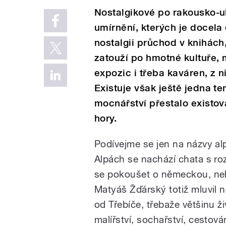
Nostalgikové po rakousko-u
umírnění, kterých je docela d
nostalgii průchod v knihách,
zatouží po hmotné kultuře, m
expozic i třeba kaváren, z n
Existuje však ještě jedna te
mocnářství přestalo existov
hory.
Podívejme se jen na názvy al
Alpách se nachází chata s 
se pokoušet o německou, ne
Matyáš Žďárský totiž mluvil 
od Třebíče, třebaže většinu ž
malířství, sochařství, cestová