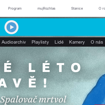
Program
mujRozhlas
Stanice
O r
Audioarchiv
Playlisty
Lidé
Kamery
O nás