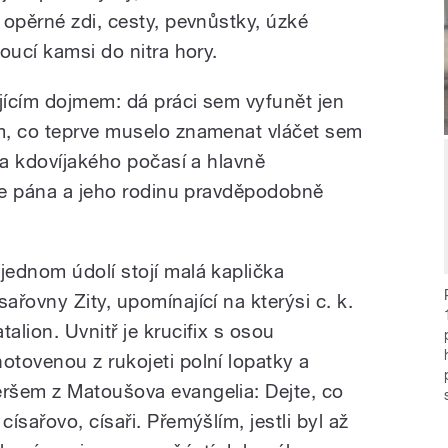
 opěrné zdi, cesty, pevnůstky, úzké
oucí kamsi do nitra hory.
ujícím dojmem: dá práci sem vyfunět jen
m, co teprve muselo znamenat vláčet sem
za kdovíjakého počasí a hlavně
aře pána a jeho rodinu pravděpodobně
 jednom údolí stojí malá kaplička
sařovny Zity, upomínající na kterýsi c. k.
talion. Uvnitř je krucifix s osou
hotovenou z rukojeti polní lopatky a
eršem z Matoušova evangelia: Dejte, co
 císařovo, císaři. Přemýšlím, jestli byl až