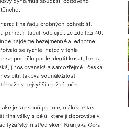
akový cynismus součástí dobového
htěného.
 narazit na řadu drobných pohřebišť,
 pamětní tabulí sdělující, že zde leží 40,
Jinde najdeme bezejmenné a jednotné
řbívalo se rychle, natož v téhle
 se podařilo padlé identifikovat, lze na
ská, jihoslovanská a samozřejmě i česká
nes cítit taková sounáležitost
třebaže v nejvyšší možné míře
 také je, alespoň pro mě, málokde tak
tit tíha války a dějů, které ji doprovázely.
ad lyžařským střediskem Kranjska Gora