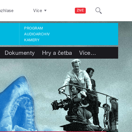
ozhlase
Více
ŽIVĚ
PROGRAM
AUDIOARCHIV
KAMERY
Dokumenty
Hry a četba
Více
…