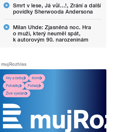
Smrt v lese, Já vůl…!, Zrání a další
povídky Sherwooda Andersona
Milan Uhde: Zjasněná noc. Hra
o muži, který neuměl spát,
k autorovým 90. narozeninám
mujRozhlas
Hry a četby
Krimi
Pohádky
Pořady
Živé vysílání