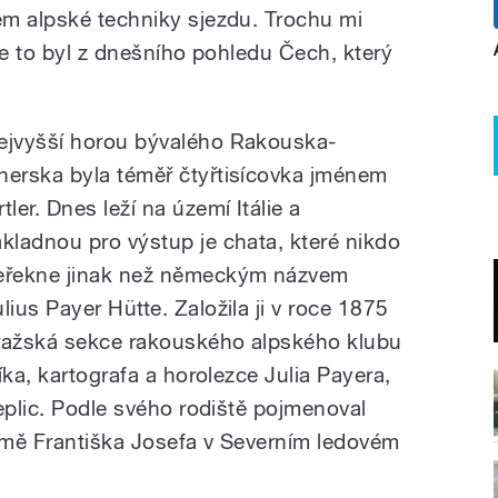
m alpské techniky sjezdu. Trochu mi
že to byl z dnešního pohledu Čech, který
ejvyšší horou bývalého Rakouska-
herska byla téměř čtyřtisícovka jménem
tler. Dnes leží na území Itálie a
ákladnou pro výstup je chata, které nikdo
eřekne jinak než německým názvem
ulius Payer Hütte. Založila ji v roce 1875
ražská sekce rakouského alpského klubu
íka, kartografa a horolezce Julia Payera,
eplic. Podle svého rodiště pojmenoval
Země Františka Josefa v Severním ledovém