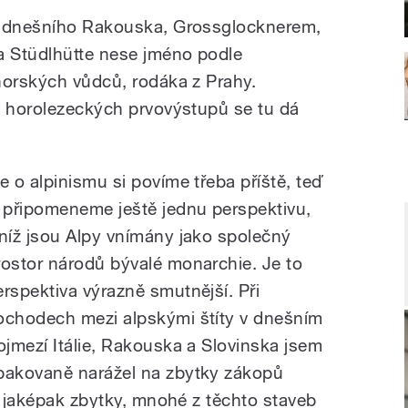
m dnešního Rakouska, Grossglocknerem,
 Stüdlhütte nese jméno podle
horských vůdců, rodáka z Prahy.
h horolezeckých prvovýstupů se tu dá
le o alpinismu si povíme třeba příště, teď
i připomeneme ještě jednu perspektivu,
 níž jsou Alpy vnímány jako společný
rostor národů bývalé monarchie. Je to
erspektiva výrazně smutnější. Při
ochodech mezi alpskými štíty v dnešním
rojmezí Itálie, Rakouska a Slovinska jsem
pakovaně narážel na zbytky zákopů
ě jaképak zbytky, mnohé z těchto staveb