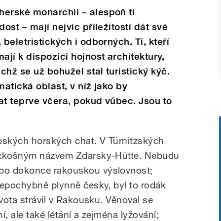
herské monarchii – alespoň ti
ost – mají nejvíc příležitostí dát své
 beletristických i odborných. Ti, kteří
ají k dispozici hojnost architektury,
ichž se už bohužel stal turistický kýč.
matická oblast, v níž jako by
at teprve včera, pokud vůbec. Jsou to
pských horských chat. V Türnitzských
rozkošným názvem Zdarsky-Hütte. Nebudu
bo dokonce rakouskou výslovnost;
nepochybně plynně česky, byl to rodák
ivota strávil v Rakousku. Věnoval se
ní, ale také létání a zejména lyžování;