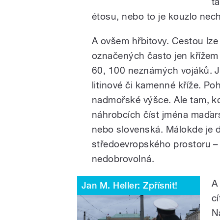
t
étosu, nebo to je kouzlo nec
A ovšem hřbitovy. Cestou lze
označených často jen křížem a
60, 100 neznámých vojáků. 
litinové či kamenné kříže. Poh
nadmořské výšce. Ale tam, kde
náhrobcích číst jména maďar
nebo slovenská. Málokde je d
středoevropského prostoru – 
nedobrovolná.
A
Jan M. Heller: Zpřísnit!
cí
N