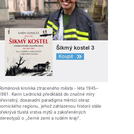
Šikmý kostel 3
Koupit
Románová kronika ztraceného města - léta 1945–
1961. Karin Lednická předkládá do značné míry
převratný, dosavadní paradigma měnící obraz
hornického regionu, jehož zahlazenou historii stále
překrývá tlustá vrstva mýtů a zakořeněných
stereotypů o „černé zemi a rudém kraji“.