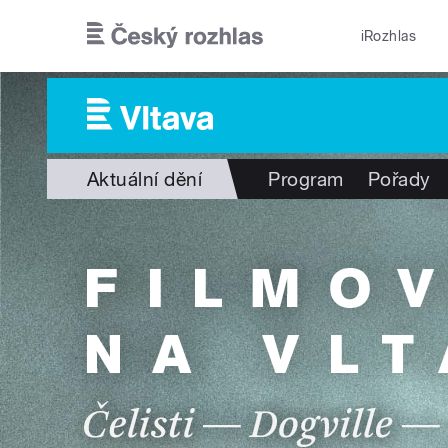
Přejít k hlavnímu obsahu
iRozhlas
Aktuální dění
Program
Pořady