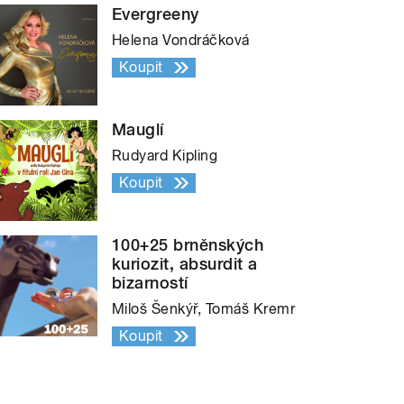
Evergreeny
Helena Vondráčková
Koupit
Mauglí
Rudyard Kipling
Koupit
100+25 brněnských
kuriozit, absurdit a
bizarností
Miloš Šenkýř, Tomáš Kremr
Koupit