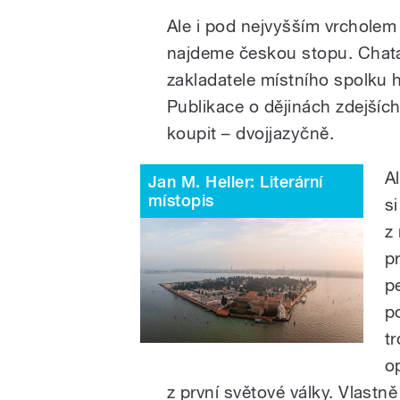
Ale i pod nejvyšším vrchole
najdeme českou stopu. Chata
zakladatele místního spolku 
Publikace o dějinách zdejšíc
koupit – dvojjazyčně.
A
Jan M. Heller: Literární
místopis
s
z
p
p
p
t
o
z první světové války. Vlastn