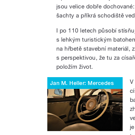
jsou velice dobře dochované:
šachty a příkrá schodiště ved
I po 110 letech působí stísň
s lehkým turistickým batohe
na hřbetě stavební materiál, 
s perspektivou, že tu za cís
položím život.
V
Jan M. Heller: Mercedes
cí
ba
z
v
je