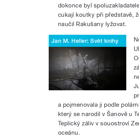
dokonce byl spoluzakladatele
cukají koutky při představě, 
naučil Rakušany lyžovat.
N
Jan M. Heller: Svět knihy
U
Or
z
n
J
p
a pojmenovala ji podle polárn
který se narodil v Šanově u T
Teplický záliv v souostroví 
oceánu.