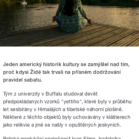
Jeden americký historik kultury se zamýšlel nad tím,
proč kdysi Židé tak trvali na přísném dodržování
pravidel sabatu.
Tým z univerzity v Buffalu studoval devět
předpokládaných vzorků "yettiho", které byly v průběhu
let sesbírány v Himalájích a tibetské náhorní plošině.
Některé z těchto objektů byly uchovávány v klášterech
jako relikvie a jiné se našly v opuštěných jeskyních.
Britská produkční společnost Icon Films, badatelka