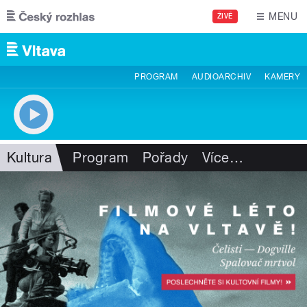
Přejít k hlavnímu obsahu
MENU
ŽIVĚ
PROGRAM
AUDIOARCHIV
KAMERY
Kultura
Program
Pořady
Více
…