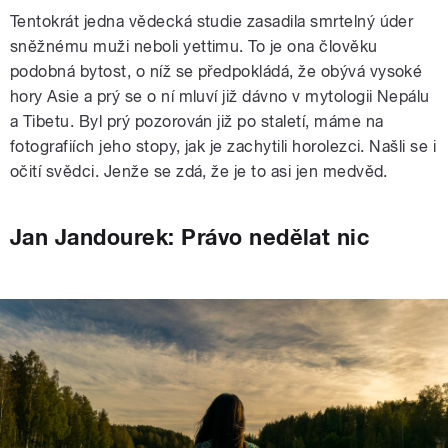
Tentokrát jedna vědecká studie zasadila smrtelný úder
sněžnému muži neboli yettimu. To je ona člověku
podobná bytost, o níž se předpokládá, že obývá vysoké
hory Asie a prý se o ní mluví již dávno v mytologii Nepálu
a Tibetu. Byl prý pozorován již po staletí, máme na
fotografiích jeho stopy, jak je zachytili horolezci. Našli se i
očití svědci. Jenže se zdá, že je to asi jen medvěd.
Jan Jandourek: Právo nedělat nic