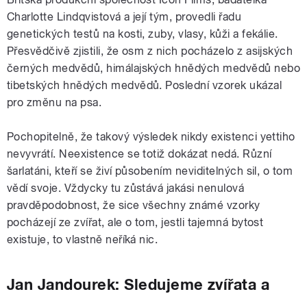
Charlotte Lindqvistová a její tým, provedli řadu
genetických testů na kosti, zuby, vlasy, kůži a fekálie.
Přesvědčivě zjistili, že osm z nich pocházelo z asijských
černých medvědů, himálajských hnědých medvědů nebo
tibetských hnědých medvědů. Poslední vzorek ukázal
pro změnu na psa.
Pochopitelně, že takový výsledek nikdy existenci yettiho
nevyvrátí. Neexistence se totiž dokázat nedá. Různí
šarlatáni, kteří se živí působením neviditelných sil, o tom
vědí svoje. Vždycky tu zůstává jakási nenulová
pravděpodobnost, že sice všechny známé vzorky
pocházejí ze zvířat, ale o tom, jestli tajemná bytost
existuje, to vlastně neříká nic.
Jan Jandourek: Sledujeme zvířata a