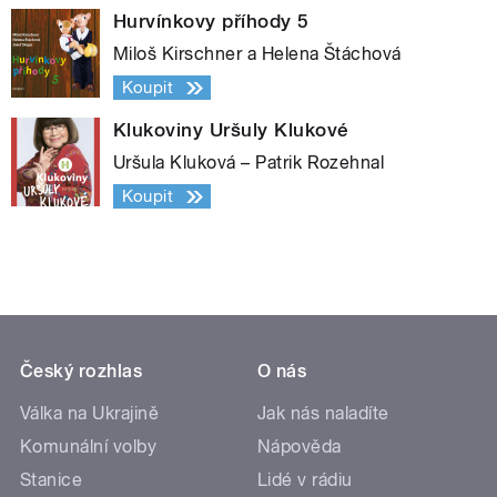
Hurvínkovy příhody 5
Miloš Kirschner a Helena Štáchová
Koupit
Klukoviny Uršuly Klukové
Uršula Kluková – Patrik Rozehnal
Koupit
Český rozhlas
O nás
Válka na Ukrajině
Jak nás naladíte
Komunální volby
Nápověda
Stanice
Lidé v rádiu