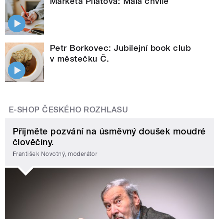
Markéta Pilátová: Malá chvíle
Petr Borkovec: Jubilejní book club
v městečku Č.
E-SHOP ČESKÉHO ROZHLASU
Přijměte pozvání na úsměvný doušek moudré
člověčiny.
František Novotný, moderátor