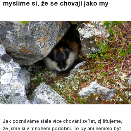
myslíme si, že se chovají jako my
Jak poznáváme stále více chování zvířat, zjišťujeme,
že jsme si v mnohém podobní. To by ani nemělo být