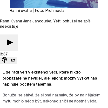
Ranní úvaha | Foto: Profimedia
Ranní úvaha Jana Jandourka. Yetti bohužel nejspíš
neexistuje
3:37
Lidé rádi věří v existenci věcí, které nikdo
prokazatelně neviděl, ale jejichž možný výskyt nás
naplňuje pocitem tajemna.
Bohužel se stává, že slibné náznaky, že by na nějakém
mýtu mohlo něco být, nakonec zničí nelítostná věda.