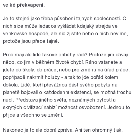
velké překvapení.
Je to stejné jako třeba působení tajných společností. O
nich sice může ledacos vykládat kdejaký strejda ve
venkovské hospodě, ale nic zjistitelného o nich nevíme,
protože jsou přece tajné.
Proč mají ale lidé takové příběhy rádi? Protože jim dávají
něco, co jim v běžném životě chybí. Ráno vstanete a
jdete do školy, do práce, nebo pro změnu na úřad práce,
popřípadě nakrmit holuby - a tak to jde pořád kolem
dokola. Lidé, kteří převážnou část svého pobytu na
planetě bojovali o každodenní existenci, se možná trochu
nudí. Představa jiného světa, neznámých bytostí a
skrytých civilizací nabízí možnost osvobození. Jednou to
přijde a všechno se změní.
Nakonec je to ale dobrá zpráva. Ani ten ohromný tlak,