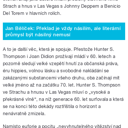
Strach a hnus v Las Vegas s Johnny Deppem a Benicio
Del Torem v hlavních rolích.
Jan Bělíček: Překlad je vždy násilím, ale literární
průmysl být násilný nemusí
A to je další věc, která je spojuje. Přestože Hunter S.
Thompson i Joan Didion prožívají mládí v 60. letech a
pozorně sledují velké vzepětí hnutí za občanská práva,
éru hippies, volnou lásku a svobodné nakládání se
zakázanými substancemi všeho druhu, oba začínají mít
velké jméno až na začátku 70. let. Hunter S. Thompson
ve Strachu a hnusu v Las Vegas mluví o „vysoké a
překrásné vlně“, na níž generace 60. let surfovala a která
se na konci této dekády roztříštila o horizont a
nenávratně zmizela.
Namísto euforie a pocitu „nevyhnutelného vítězství nad