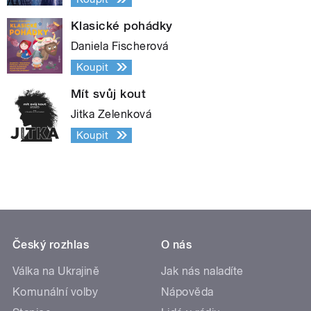
Klasické pohádky
Daniela Fischerová
Koupit
Mít svůj kout
Jitka Zelenková
Koupit
Český rozhlas
O nás
Válka na Ukrajině
Jak nás naladíte
Komunální volby
Nápověda