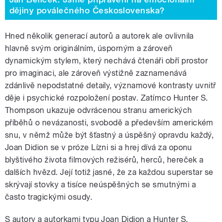
dějiny poválečného Československa?
Hned několik generací autorů a autorek ale ovlivnila
hlavně svým originálním, úsporným a zároveň
dynamickým stylem, který nechává čtenáři obří prostor
pro imaginaci, ale zároveň výstižně zaznamenává
zdánlivě nepodstatné detaily, významové kontrasty uvnitř
děje i psychické rozpoložení postav. Zatímco Hunter S.
Thompson ukazuje odvrácenou stranu amerických
příběhů o nevázanosti, svobodě a především americkém
snu, v němž může být šťastný a úspěšný opravdu každý,
Joan Didion se v próze Lízni si a hrej dívá za oponu
blyštivého života filmových režisérů, herců, hereček a
dalších hvězd. Její totiž jasné, že za každou superstar se
skrývají stovky a tisíce neúspěšných se smutnými a
často tragickými osudy.
S autory a autorkami typu Joan Didion a Hunter S.