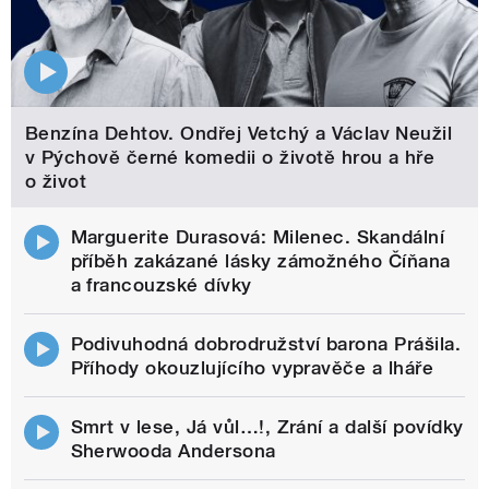
Benzína Dehtov. Ondřej Vetchý a Václav Neužil
v Pýchově černé komedii o životě hrou a hře
o život
Marguerite Durasová: Milenec. Skandální
příběh zakázané lásky zámožného Číňana
a francouzské dívky
Podivuhodná dobrodružství barona Prášila.
Příhody okouzlujícího vypravěče a lháře
Smrt v lese, Já vůl…!, Zrání a další povídky
Sherwooda Andersona