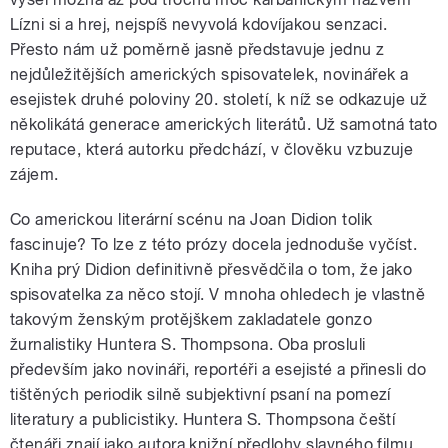
Lízni si a hrej, nejspíš nevyvolá kdovíjakou senzaci.
Přesto nám už poměrně jasně představuje jednu z
nejdůležitějších amerických spisovatelek, novinářek a
esejistek druhé poloviny 20. století, k níž se odkazuje už
několikátá generace amerických literátů. Už samotná tato
reputace, která autorku předchází, v člověku vzbuzuje
zájem.
Co americkou literární scénu na Joan Didion tolik
fascinuje? To lze z této prózy docela jednoduše vyčíst.
Kniha prý Didion definitivně přesvědčila o tom, že jako
spisovatelka za něco stojí. V mnoha ohledech je vlastně
takovým ženským protějškem zakladatele gonzo
žurnalistiky Huntera S. Thompsona. Oba prosluli
především jako novináři, reportéři a esejisté a přinesli do
tištěných periodik silně subjektivní psaní na pomezí
literatury a publicistiky. Huntera S. Thompsona čeští
čtenáři znají jako autora knižní předlohy slavného filmu