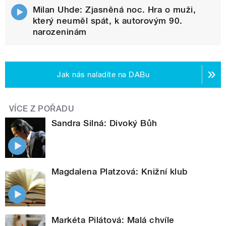
Milan Uhde: Zjasněná noc. Hra o muži,
který neuměl spát, k autorovým 90.
narozeninám
Jak nás naladíte na DABu
VÍCE Z POŘADU
Sandra Silná: Divoký Bůh
Magdalena Platzová: Knižní klub
Markéta Pilátová: Malá chvíle