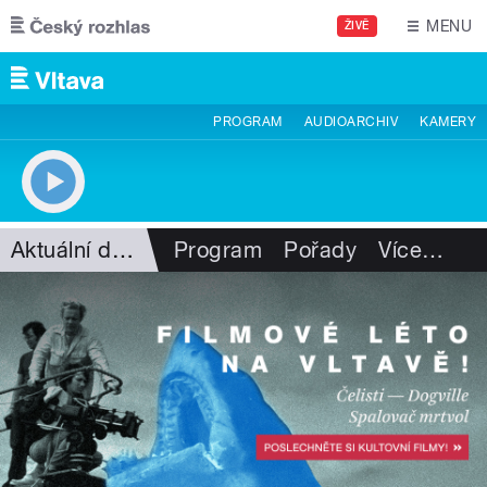
Přejít k hlavnímu obsahu
MENU
ŽIVĚ
PROGRAM
AUDIOARCHIV
KAMERY
Aktuální dění
Program
Pořady
Více
…