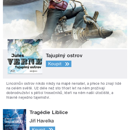
Tajuplný ostrov
Koupit
Lincolnův ostrov nikdo nikdy na mapě nenašel, a přece ho znají lidé
na celém světě. Už déle než sto třicet let na něm prožívají
dobrodružství s pěticí trosečníků, kteří na něm našli útočiště, a
hlavně nejedno tajemství.
Tragédie Liblice
Jiří Havelka
Koupit