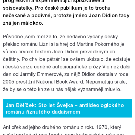
progresivní a experimentující spisovatelé a
spisovatelky. Pro české publikum je to trochu
nečekané a podivné, protože jméno Joan Didion tady
zná jen málokdo.
Původně jsem měl za to, že nedávno vydaný český
překlad románu Lízni si a hrej od Martina Pokorného je
vůbec prvním textem Joan Didion převedeným do
češtiny. Po chvilce pátrání se ovšem ukázalo, že existuje
i česká verze ceněné autobiografické prózy Víc než další
den od Jarmily Emmerové, za nějž Didion dostala v roce
2005 prestižní National Book Award. Nepamatuju si ale,
že by se o této knize u nás nějak významněji mluvilo.
Jan Bělíček: Sto let Švejka – antiideologického
románu říznutého dadaismem
Ani překlad jejího druhého románu z roku 1970, který
vyšel možná až pod trochu moc karbanickým názvem