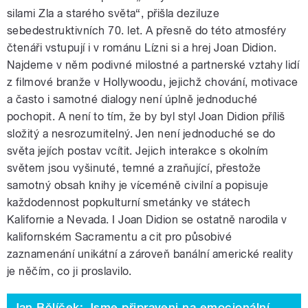
silami Zla a starého světa“, přišla deziluze
sebedestruktivních 70. let. A přesně do této atmosféry
čtenáři vstupují i v románu Lízni si a hrej Joan Didion.
Najdeme v něm podivné milostné a partnerské vztahy lidí
z filmové branže v Hollywoodu, jejichž chování, motivace
a často i samotné dialogy není úplně jednoduché
pochopit. A není to tím, že by byl styl Joan Didion příliš
složitý a nesrozumitelný. Jen není jednoduché se do
světa jejích postav vcítit. Jejich interakce s okolním
světem jsou vyšinuté, temné a zraňující, přestože
samotný obsah knihy je víceméně civilní a popisuje
každodennost popkulturní smetánky ve státech
Kalifornie a Nevada. I Joan Didion se ostatně narodila v
kalifornském Sacramentu a cit pro působivé
zaznamenání unikátní a zároveň banální americké reality
je něčím, co ji proslavilo.
Jan Bělíček: Jsme připraveni na emocionální