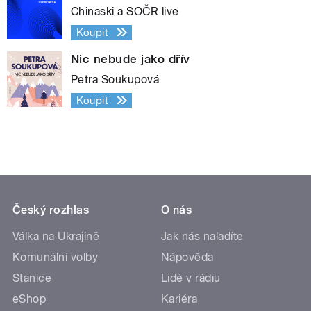
Chinaski a SOČR live
Koupit
Nic nebude jako dřív
Petra Soukupová
Koupit
Český rozhlas
O nás
Válka na Ukrajině
Jak nás naladíte
Komunální volby
Nápověda
Stanice
Lidé v rádiu
eShop
Kariéra