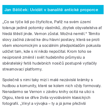
Jan Bělíček: Uvidět v banalitě antické proporce
„Co se týče lidí po čtyřicítce, Paříž na svém území
toleruje jedině potomky vlastníků, zbytek obyvatelstva ať
hledá štěstí jinde. Vernon zůstal. Možná neměl.“ Těmito
slovy začíná závod ke dnu hlavní postavy, která se proti
všem ekonomickým a sociálním předpokladům pokusila
udržet tam, kde s ní nikdo nepočítal. Krom toho se
neúprosně změnil i svět hudebního průmyslu a
sběratelský fetiš hudebních nosičů postupně vytlačily
streamovací platformy.
Společně s nimi taky mizí i malé nezávislé krámky s
hudbou a komunity, které se kolem nich vždy formovaly.
Nenadarmo se Vernon v závěru knihy ocitá na ulici s
Olgou, která se dříve živila vyvoláváním klasických
fotografií. „Vinyl a vývojka – ty a já jsme přeživší