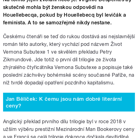
skutečně mohla být ženskou odpovědí na
Houellebecqa, pokud by Houellebecq byl levičák a
feminista. A to se samozřejmě nikdy nestane.
Českému čtenáři se teď do rukou dostává asi nejslavnější
román této autorky, který vychází pod názvem Život
Vernona Subutexe 1 ve skvělém překladu Petry
Zikmundové. Jde totiž o první díl trilogie ze života
zhýralého čtyřicátníka Vernona Subutexe a popisuje také
poslední záchvěvy bohémské scény současné Paříže, na
níž tvrdě dopadají opatření pozdního kapitalismu.
Jan Bělíček: K čemu jsou nám dobré literární
ceny?
Anglický překlad prvního dílu trilogie byl v roce 2018 v
užším výběru prestižní Mezinárodní Man Bookerovy ceny
a ve Francii se celá trilogie dokonce dočkala devítidílné