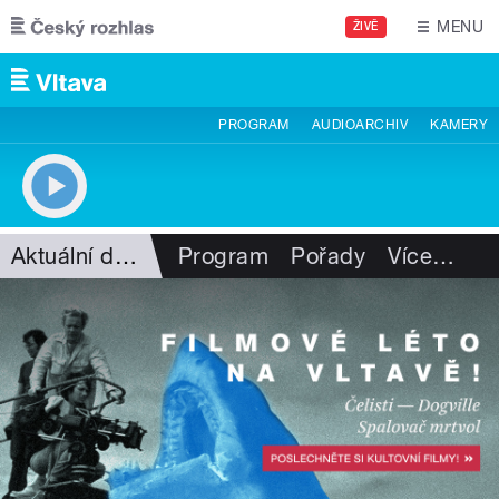
Přejít k hlavnímu obsahu
MENU
ŽIVĚ
PROGRAM
AUDIOARCHIV
KAMERY
Aktuální dění
Program
Pořady
Více
…