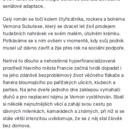
seriálové adaptace.
Celý román se točí kolem čtyřicátníka, rockera a bohéma
Vernona Subutexe, který se dvacet let živil prodejem
hudebních nahrávek ve svém malém, útulném krámku.
Potkáváme se s ním ovšem v momentě, kdy svůj podnik
musel už dávno zavřít a žije přes rok na sociální podpoře.
Netrvá to dlouho a nehostinné hyperfinancializované
prostředí hlavního města Francie začíná tvrdě dopadat i
na jeho zdánlivě bezproblémový život věčného flákače a
flanéra bloumajícího po pařížských ulicích, klubech a
parties. Na jeho dveře jednoho dne zaklepou vymahači
dluhů a pro neplacení nájmu je Vernon vystěhován. Sbalí
si několik nejnutnějších věcí a zahájí svou cestu po
dávných milenkách, kamarádech a známých, při níž si se
stále větší intenzitou uvědomuje, že se z něj stal člověk
bez domova.