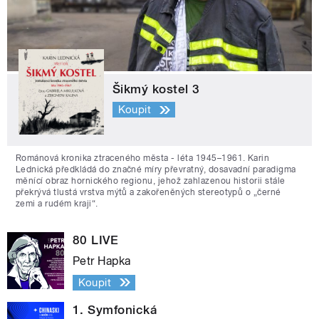
Šikmý kostel 3
Koupit
Románová kronika ztraceného města - léta 1945–1961. Karin
Lednická předkládá do značné míry převratný, dosavadní paradigma
měnící obraz hornického regionu, jehož zahlazenou historii stále
překrývá tlustá vrstva mýtů a zakořeněných stereotypů o „černé
zemi a rudém kraji“.
80 LIVE
Petr Hapka
Koupit
1. Symfonická