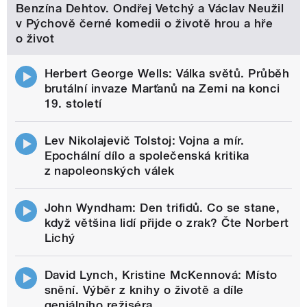
Benzína Dehtov. Ondřej Vetchý a Václav Neužil
v Pýchově černé komedii o životě hrou a hře
o život
Herbert George Wells: Válka světů. Průběh
brutální invaze Marťanů na Zemi na konci
19. století
Lev Nikolajevič Tolstoj: Vojna a mír.
Epochální dílo a společenská kritika
z napoleonských válek
John Wyndham: Den trifidů. Co se stane,
když většina lidí přijde o zrak? Čte Norbert
Lichý
David Lynch, Kristine McKennová: Místo
snění. Výběr z knihy o životě a díle
geniálního režiséra