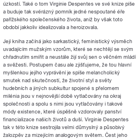
úzkostí. Také o tom Virginie Despentes ve své knize píše
a buduje tak svérázný pomník jedné nespoutané éře
pařížského společenského života, aniž by však toto
období jakkoliv idealizovala a heroizovala.
Její kniha začíná jako sarkastický, feministický výsměch
uvadajícím mužským vzorům, které se nechtějí se svým
chřadnutím smířit a neustále žijí svůj sen o věčném mládí
a svěžesti. Postupem času ale zjišťujeme, že tou hlavní
myšlenkou jejího vyprávění je spíše melancholický
smutek nad skutečností, že životní styl a světy
hudebních a jiných subkultur spojené s přelomem
milénia jsou v nejnovější době vytlačovány na okraj
společnosti a spolu s nimi jsou vytlačovány i takové
módy existence, které úspěšně vzdorovaly panství
financializace našich životů a duší. Virginie Despentes
tak v této knize sestrojila velmi důmyslný a působivý
žalozpěv za mizejícím analogovým světem. Čest jeho