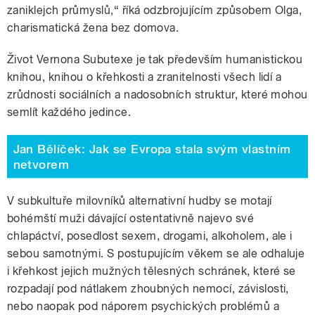
zaniklejch průmyslů,“ říká odzbrojujícím způsobem Olga,
charismatická žena bez domova.
Život Vernona Subutexe je tak především humanistickou
knihou, knihou o křehkosti a zranitelnosti všech lidí a
zrůdnosti sociálních a nadosobních struktur, které mohou
semlít každého jedince.
Jan Bělíček: Jak se Evropa stala svým vlastním
netvorem
V subkultuře milovníků alternativní hudby se motají
bohémští muži dávající ostentativně najevo své
chlapáctví, posedlost sexem, drogami, alkoholem, ale i
sebou samotnými. S postupujícím věkem se ale odhaluje
i křehkost jejich mužných tělesných schránek, které se
rozpadají pod nátlakem zhoubných nemocí, závislosti,
nebo naopak pod náporem psychických problémů a