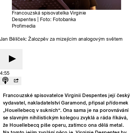
Francouzská spisovatelka Virginie
Despentes | Foto: Fotobanka
Profimedia
Jan Bělíček: Žalozpěv za mizejícím analogovým světem
4:55
Francouzské spisovatelce Virginii Despentes její český
vydavatel, nakladatelství Garamond, připsal přídomek
„Houellebecq v sukních“. Ona sama je na porovnávání
se slavným nihilistickým kolegou zvyklá a ráda říkává,
že Houellebecq píše operu, zatímco ona dělá metal.
Na tomto jejím zvolání něco je. Virginie Despentes by