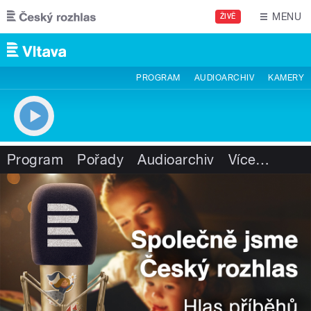
Přejít k hlavnímu obsahu
MENU
ŽIVĚ
PROGRAM
AUDIOARCHIV
KAMERY
Program
Pořady
Audioarchiv
Více
…