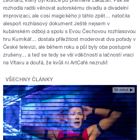
Leonard, který byl krátce po premiéře zakázán. Pak se
rozhodla radši věnovat autorskému divadlu a divadelní
improvizaci, ale cosi magického ji táhlo zpět… natočila
alespoň rozhlasový dokument Ještě nejsem v
kubánském odboji a spolu s Evou Čechovou rozhlasovou
hru Kurníkář
…
dostala příležitost moderovat dva pořady v
České televizi, ale během roku a půl byly oba postupně
zrušeny
…
a teď se tedy se vší vděčností a lačností vrací
na Vltavu a doufá, že kvůli ní ArtCafé nezruší!
VŠECHNY ČLÁNKY
58 minut