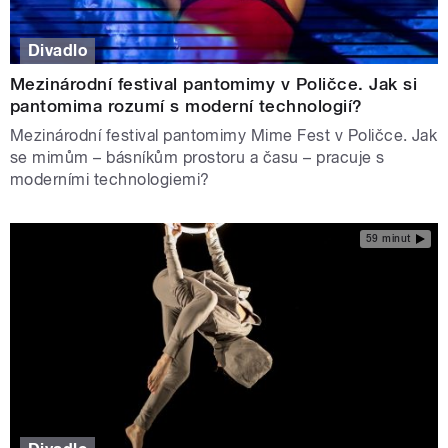
Divadlo
Mezinárodní festival pantomimy v Poličce. Jak si
pantomima rozumí s moderní technologií?
Mezinárodní festival pantomimy Mime Fest v Poličce. Jak
se mimům – básníkům prostoru a času – pracuje s
moderními technologiemi?
59 minut