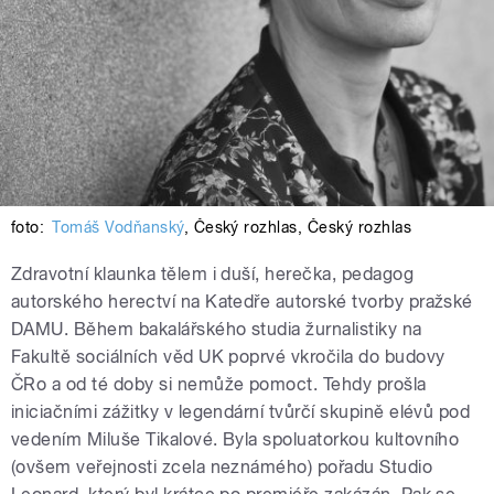
foto:
Tomáš Vodňanský
,
Český rozhlas
,
Český rozhlas
Zdravotní klaunka tělem i duší, herečka, pedagog
autorského herectví na Katedře autorské tvorby pražské
DAMU. Během bakalářského studia žurnalistiky na
Fakultě sociálních věd UK poprvé vkročila do budovy
ČRo a od té doby si nemůže pomoct. Tehdy prošla
iniciačními zážitky v legendární tvůrčí skupině elévů pod
vedením Miluše Tikalové. Byla spoluatorkou kultovního
(ovšem veřejnosti zcela neznámého) pořadu Studio