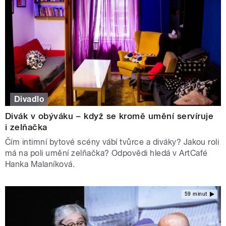
Divadlo
Divák v obýváku –⁠ když se kromě umění servíruje
i zelňačka
Čím intimní bytové scény vábí tvůrce a diváky? Jakou roli
má na poli umění zelňačka? Odpovědi hledá v ArtCafé
Hanka Malaníková.
59 minut