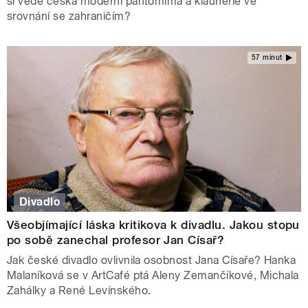
si vede česká moderní pantomima a klaunérie ve
srovnání se zahraničím?
57 minut
Divadlo
Všeobjímající láska kritikova k divadlu. Jakou stopu
po sobě zanechal profesor Jan Císař?
Jak české divadlo ovlivnila osobnost Jana Císaře? Hanka
Malaníková se v ArtCafé ptá Aleny Zemančíkové, Michala
Zahálky a René Levínského.