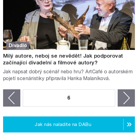
Divadlo
Milý autore, neboj se nevědět! Jak podporovat
začínající divadelní a filmové autory?
Jak napsat dobrý scénář nebo hru? ArtCafé o autorském
pojetí scenáristiky připravila Hanka Malaníková.
STRÁNKY
6
n
zí
Jak nás naladíte na DABu