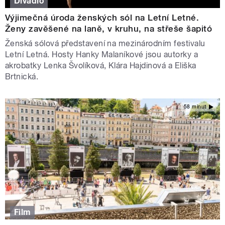
Divadlo
Výjimečná úroda ženských sól na Letní Letné.
Ženy zavěšené na laně, v kruhu, na střeše šapitó
Ženská sólová představení na mezinárodním festivalu
Letní Letná. Hosty Hanky Malaníkové jsou autorky a
akrobatky Lenka Švolíková, Klára Hajdinová a Eliška
Brtnická.
58 minut
Film