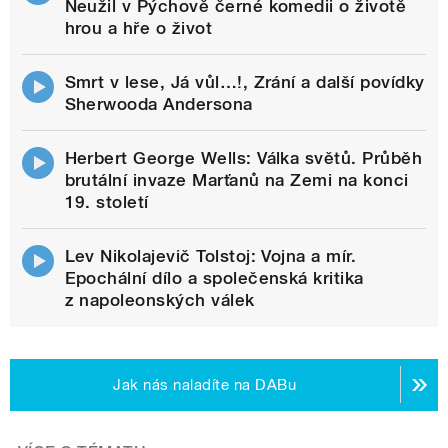
Neužil v Pýchově černé komedii o životě
hrou a hře o život
Smrt v lese, Já vůl…!, Zrání a další povídky
Sherwooda Andersona
Herbert George Wells: Válka světů. Průběh
brutální invaze Marťanů na Zemi na konci
19. století
Lev Nikolajevič Tolstoj: Vojna a mír.
Epochální dílo a společenská kritika
z napoleonských válek
Jak nás naladíte na DABu