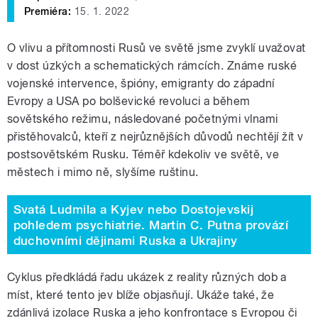
Premiéra:
15. 1. 2022
O vlivu a přítomnosti Rusů ve světě jsme zvyklí uvažovat
v dost úzkých a schematických rámcích. Známe ruské
vojenské intervence, špióny, emigranty do západní
Evropy a USA po bolševické revoluci a během
sovětského režimu, následované početnými vlnami
přistěhovalců, kteří z nejrůznějších důvodů nechtějí žít v
postsovětském Rusku. Téměř kdekoliv ve světě, ve
městech i mimo ně, slyšíme ruštinu.
Svatá Ludmila a Kyjev nebo Dostojevskij
pohledem psychiatrie. Martin C. Putna provází
duchovními dějinami Ruska a Ukrajiny
Cyklus předkládá řadu ukázek z reality různých dob a
míst, které tento jev blíže objasňují. Ukáže také, že
zdánlivá izolace Ruska a jeho konfrontace s Evropou či