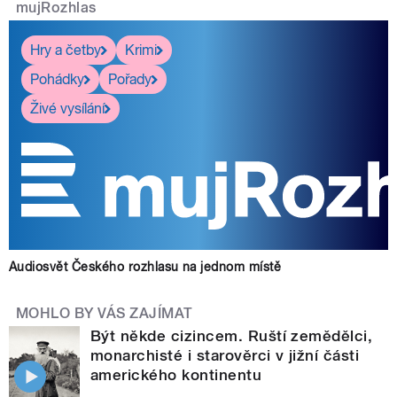
mujRozhlas
Hry a četby
Krimi
Pohádky
Pořady
Živé vysílání
Audiosvět Českého rozhlasu na jednom místě
MOHLO BY VÁS ZAJÍMAT
Být někde cizincem. Ruští zemědělci,
monarchisté i starověrci v jižní části
amerického kontinentu