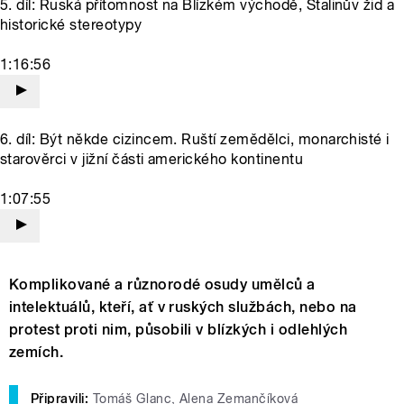
5. díl: Ruská přítomnost na Blízkém východě, Stalinův žid a
historické stereotypy
1:16:56
6. díl: Být někde cizincem. Ruští zemědělci, monarchisté i
starověrci v jižní části amerického kontinentu
1:07:55
Komplikované a různorodé osudy umělců a
intelektuálů, kteří, ať v ruských službách, nebo na
protest proti nim, působili v blízkých i odlehlých
zemích.
Připravili:
Tomáš Glanc, Alena Zemančíková