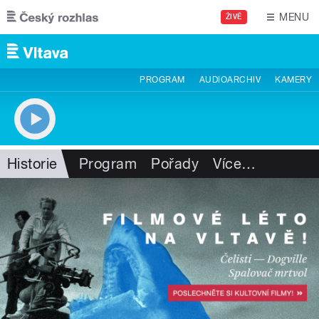
Přejít k hlavnímu obsahu
MENU
ŽIVĚ
PROGRAM
AUDIOARCHIV
KAMERY
Historie
Program
Pořady
Více
…