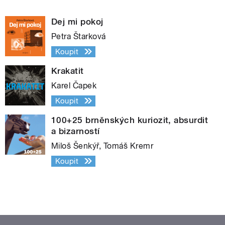
Dej mi pokoj
Petra Štarková
Koupit
Krakatit
Karel Čapek
Koupit
100+25 brněnských kuriozit, absurdit
a bizarností
Miloš Šenkýř, Tomáš Kremr
Koupit