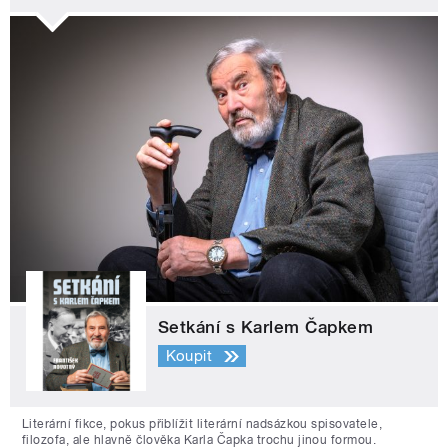
Setkání s Karlem Čapkem
Koupit
Literární fikce, pokus přiblížit literární nadsázkou spisovatele,
filozofa, ale hlavně člověka Karla Čapka trochu jinou formou.