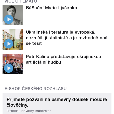
VÍCE O TÉMATU
BáSnění Marie Iljašenko
Ukrajinská literatura je evropská,
nezničili ji stalinisté a je rozhodně nač
se těšit
Petr Kalina představuje ukrajinskou
artificiální hudbu
E-SHOP ČESKÉHO ROZHLASU
Přijměte pozvání na úsměvný doušek moudré
člověčiny.
František Novotný, moderátor