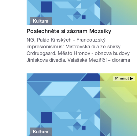
Kultura
Poslechněte si záznam Mozaiky
NG, Palác Kinských - Francouzský
impresionismus: Mistrovská díla ze sbírky
Ordrupgaard. Město Hronov - obnova budovy
Jiráskova divadla. Valašské Meziříčí – dioráma
61 minut
Kultura