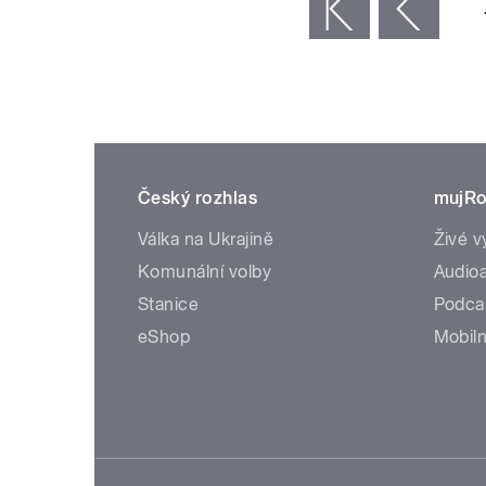
« první
‹ předchozí
Český rozhlas
mujRo
Válka na Ukrajině
Živé v
Komunální volby
Audioa
Stanice
Podca
eShop
Mobiln