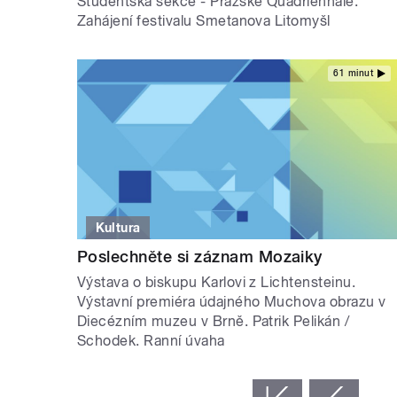
Studentská sekce - Pražské Quadriennale.
Zahájení festivalu Smetanova Litomyšl
61 minut
Kultura
Poslechněte si záznam Mozaiky
Výstava o biskupu Karlovi z Lichtensteinu.
Výstavní premiéra údajného Muchova obrazu v
Diecézním muzeu v Brně. Patrik Pelikán /
Schodek. Ranní úvaha
STRÁNKY