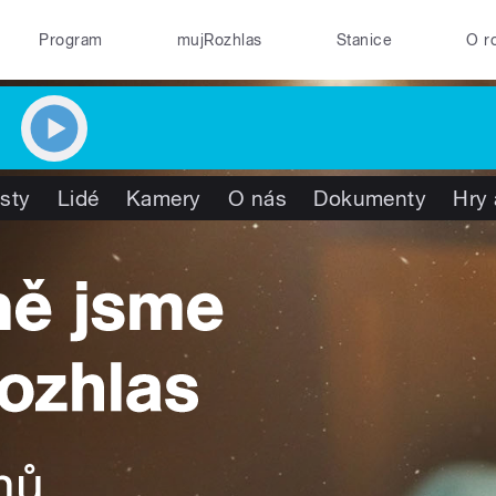
Program
mujRozhlas
Stanice
O r
isty
Lidé
Kamery
O nás
Dokumenty
Hry 