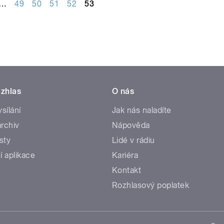
…
49
50
51
52
53
zhlas
O nás
ysílání
Jak nás naladíte
rchiv
Nápověda
sty
Lidé v rádiu
í aplikace
Kariéra
Kontakt
Rozhlasový poplatek