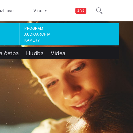
ozhlase
Více
ŽIVĚ
PROGRAM
AUDIOARCHIV
KAMERY
a četba
Hudba
Videa