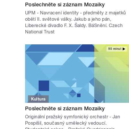
Poslechněte si záznam Mozaiky
UPM - Navracení identity - předměty z majetků
obětí II. světové války. Jakub a jeho pán,
Liberecké divadlo F. X. Šaldy. BáSnění. Czech
National Trust
90 minut
Kultura
Poslechněte si záznam Mozaiky
Originální pražský symfonický orchestr - Jan
Pospíšil, současný umělecký vedoucí.