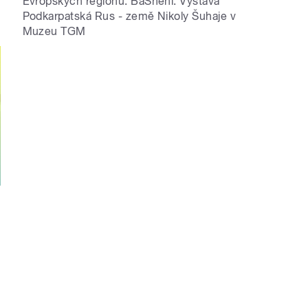
Evropských regionů. BáSnění. Výstava
Podkarpatská Rus - země Nikoly Šuhaje v
Muzeu TGM