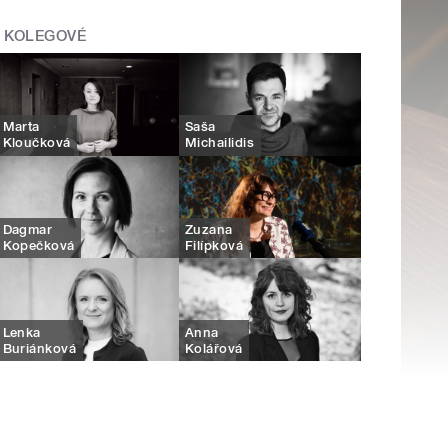
KOLEGOVÉ
Marta
Saša
Kloučková
Michailidis
Dagmar
Zuzana
Kopečková
Filípková
Lenka
Anna
Buriánková
Kolářová