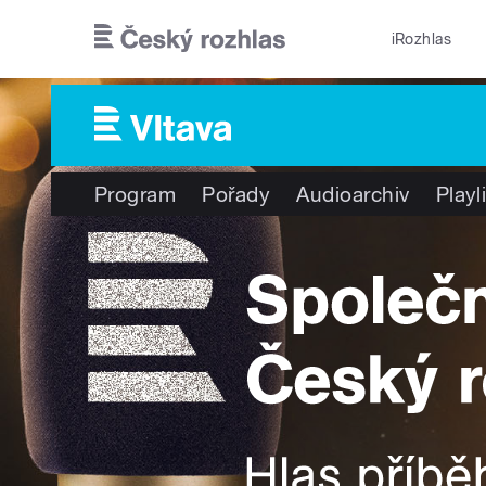
Přejít k hlavnímu obsahu
iRozhlas
Program
Pořady
Audioarchiv
Playl