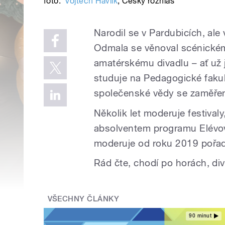
foto:
Vojtěch Havlík
,
Český rozhlas
Narodil se v Pardubicích, a
Odmala se věnoval scénickém
amatérskému divadlu – ať už j
studuje na Pedagogické fakul
společenské vědy se zaměřen
Několik let moderuje festivaly
absolventem programu Elévov
moderuje od roku 2019 pořad M
Rád čte, chodí po horách, di
VŠECHNY ČLÁNKY
90 minut