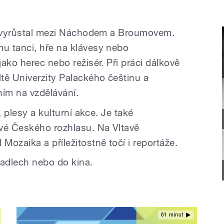
le vyrůstal mezi Náchodem a Broumovem.
u tanci, hře na klávesy nebo
ako herec nebo režisér. Při práci dálkově
tě Univerzity Palackého češtinu a
ím na vzdělávání.
, plesy a kulturní akce. Je také
é Českého rozhlasu. Na Vltavě
ozaika a příležitostně točí i reportáže.
vadlech nebo do kina.
61 minut