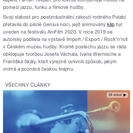
pomezí jazzu, funku a filmové hudby.
Svoji slabost pro postindustriální zákoutí rodného Polabí
přetavila do písně Genius noci, jejíž animovaný
klip
byl
uveden na festivalu AniFilm 2020. V roce 2019 se
autorsky podílela na výstavě Import / Export / Rock’n’roll
v Českém muzeu hudby. Kromě poslechu jazzu se ráda
obklopuje tvorbou Josefa Váchala, Ivana Wernische a
Františka Skály, kteří výrazně ovlivnili způsob, jakým
vnímá a poznává českou krajinu.
VŠECHNY ČLÁNKY
29 minut