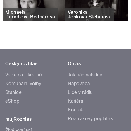
Michaela
Veronika
Ditrichová Bednářová
Jošková Štefanová
Český rozhlas
O nás
Válka na Ukrajině
Jak nás naladíte
Komunální volby
Nápověda
Stanice
Lidé v rádiu
eShop
Kariéra
Kontakt
Rozhlasový poplatek
mujRozhlas
Živé vysílání