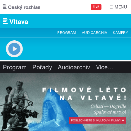
Přejít k hlavnímu obsahu
MENU
ŽIVĚ
PROGRAM
AUDIOARCHIV
KAMERY
Program
Pořady
Audioarchiv
Více
…