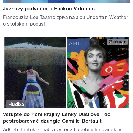
Jazzový podvečer s Eliškou Vidomus
Francouzka Lou Tavano zpívá na albu Uncertain Weather
o skotském počasí.
57 minut
Hudba
Vstupte do říční krajiny Lenky Dusilové i do
pestrobarevné džungle Camille Bertault
ArtCafé tentokrát nabízí výběr z hudebních novinek, v