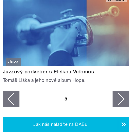
Jazz
Jazzový podvečer s Eliškou Vidomus
Tomáš Liška a jeho nové album Hope.
STRÁNKY
5
n
zí
Jak nás naladíte na DABu