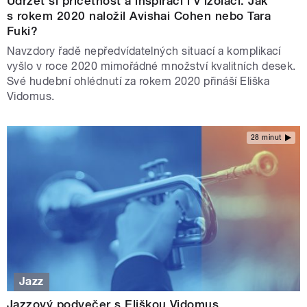
Udržet si příčetnost a inspiraci i v izolaci. Jak
s rokem 2020 naložil Avishai Cohen nebo Tara
Fuki?
Navzdory řadě nepředvídatelných situací a komplikací
vyšlo v roce 2020 mimořádné množství kvalitních desek.
Své hudební ohlédnutí za rokem 2020 přináší Eliška
Vidomus.
28 minut
Jazz
Jazzový podvečer s Eliškou Vidomus