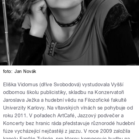
foto:
Jan Novák
Eliška Vidomus (dříve Svobodová) vystudovala Vyšší
odbornou školu publicistiky, skladbu na Konzervatoři
Jaroslava Ježka a hudební vědu na Filozofické fakultě
Univerzity Karlovy. Na vltavských vlnách se pohybuje od
roku 2011. V pořadech ArtCafé, Jazzový podvečer a
Koncerty bez hranic ráda představuje různorodé hudební
fúze vycházející nejčastěji z jazzu. V roce 2009 založila
kapelu Fanfán Tulipán, pro kterou komponuje hudbu na