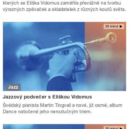
kterých se Eliška Vidomus zaměřila převážně na tvorbu
výrazných zpěvaček a skladatelek z různých koutů světa.
29 minut
Jazz
Jazzový podvečer s Eliškou Vidomus
Švédský pianista Martin Tingvall a nové, již osmé, album
Dance natočené jeho nerozlučným triem.
28 minut