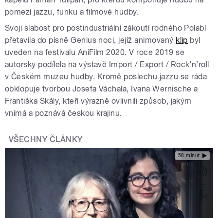
pomezí jazzu, funku a filmové hudby.
Svoji slabost pro postindustriální zákoutí rodného Polabí
přetavila do písně Genius noci, jejíž animovaný
klip
byl
uveden na festivalu AniFilm 2020. V roce 2019 se
autorsky podílela na výstavě Import / Export / Rock’n’roll
v Českém muzeu hudby. Kromě poslechu jazzu se ráda
obklopuje tvorbou Josefa Váchala, Ivana Wernische a
Františka Skály, kteří výrazně ovlivnili způsob, jakým
vnímá a poznává českou krajinu.
VŠECHNY ČLÁNKY
58 minut