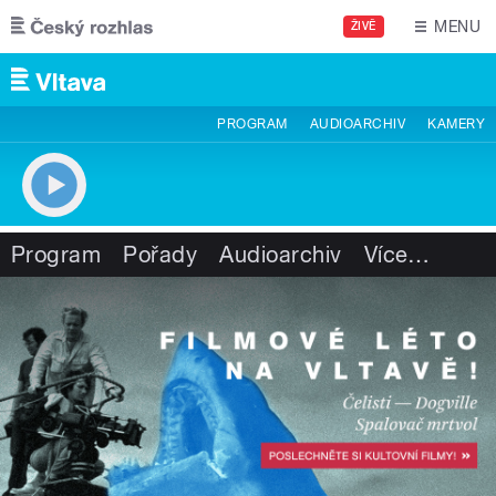
Přejít k hlavnímu obsahu
MENU
ŽIVĚ
PROGRAM
AUDIOARCHIV
KAMERY
Program
Pořady
Audioarchiv
Více
…