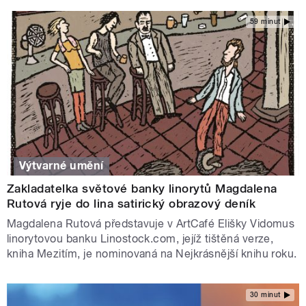
59 minut
Výtvarné umění
Zakladatelka světové banky linorytů Magdalena
Rutová ryje do lina satirický obrazový deník
Magdalena Rutová představuje v ArtCafé Elišky Vidomus
linorytovou banku Linostock.com, jejíž tištěná verze,
kniha Mezitím, je nominovaná na Nejkrásnější knihu roku.
30 minut