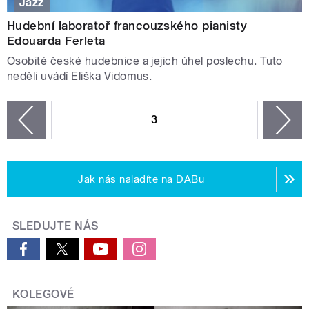
Jazz
Hudební laboratoř francouzského pianisty
Edouarda Ferleta
Osobité české hudebnice a jejich úhel poslechu. Tuto
neděli uvádí Eliška Vidomus.
STRÁNKY
3
n
zí
Jak nás naladíte na DABu
SLEDUJTE NÁS
KOLEGOVÉ