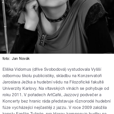
foto:
Jan Novák
Eliška Vidomus (dříve Svobodová) vystudovala Vyšší
odbornou školu publicistiky, skladbu na Konzervatoři
Jaroslava Ježka a hudební vědu na Filozofické fakultě
Univerzity Karlovy. Na vltavských vlnách se pohybuje od
roku 2011. V pořadech ArtCafé, Jazzový podvečer a
Koncerty bez hranic ráda představuje různorodé hudební
fúze vycházející nejčastěji z jazzu. V roce 2009 založila
kapelu Fanfán Tulipán, pro kterou komponuje hudbu na