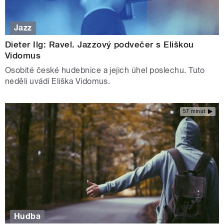
Jazz
Dieter Ilg: Ravel. Jazzový podvečer s Eliškou
Vidomus
Osobité české hudebnice a jejich úhel poslechu. Tuto
neděli uvádí Eliška Vidomus.
57 minut
Hudba