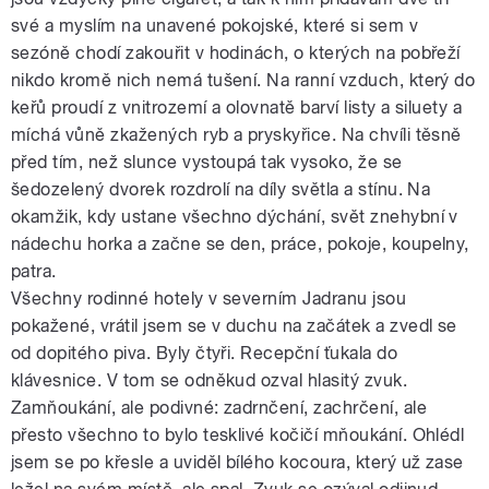
své a myslím na unavené pokojské, které si sem v
sezóně chodí zakouřit v hodinách, o kterých na pobřeží
nikdo kromě nich nemá tušení. Na ranní vzduch, který do
keřů proudí z vnitrozemí a olovnatě barví listy a siluety a
míchá vůně zkažených ryb a pryskyřice. Na chvíli těsně
před tím, než slunce vystoupá tak vysoko, že se
šedozelený dvorek rozdrolí na díly světla a stínu. Na
okamžik, kdy ustane všechno dýchání, svět znehybní v
nádechu horka a začne se den, práce, pokoje, koupelny,
patra.
Všechny rodinné hotely v severním Jadranu jsou
pokažené, vrátil jsem se v duchu na začátek a zvedl se
od dopitého piva. Byly čtyři. Recepční ťukala do
klávesnice. V tom se odněkud ozval hlasitý zvuk.
Zamňoukání, ale podivné: zadrnčení, zachrčení, ale
přesto všechno to bylo tesklivé kočičí mňoukání. Ohlédl
jsem se po křesle a uviděl bílého kocoura, který už zase