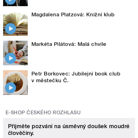
Magdalena Platzová: Knižní klub
Markéta Pilátová: Malá chvíle
Petr Borkovec: Jubilejní book club
v městečku Č.
E-SHOP ČESKÉHO ROZHLASU
Přijměte pozvání na úsměvný doušek moudré
člověčiny.