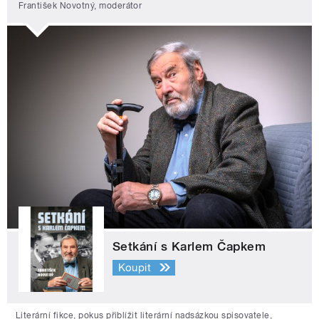
František Novotný, moderátor
Setkání s Karlem Čapkem
Koupit
Literární fikce, pokus přiblížit literární nadsázkou spisovatele,