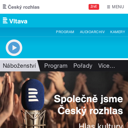
Přejít k hlavnímu obsahu
MENU
ŽIVĚ
PROGRAM
AUDIOARCHIV
KAMERY
Náboženství
Program
Pořady
Více
…