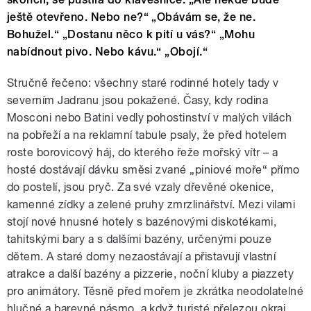
ještě otevřeno. Nebo ne?“ „Obávám se, že ne.
Bohužel.“ „Dostanu něco k pití u vás?“ „Mohu
nabídnout pivo. Nebo kávu.“ „Obojí.“
Stručně řečeno: všechny staré rodinné hotely tady v
severním Jadranu jsou pokažené. Časy, kdy rodina
Mosconi nebo Batini vedly pohostinství v malých vilách
na pobřeží a na reklamní tabule psaly, že před hotelem
roste borovicový háj, do kterého řeže mořský vítr – a
hosté dostávají dávku směsi zvané „piniové moře“ přímo
do postelí, jsou pryč. Za své vzaly dřevěné okenice,
kamenné zídky a zelené pruhy zmrzlinářství. Mezi vilami
stojí nové hnusné hotely s bazénovými diskotékami,
tahitskými bary a s dalšími bazény, určenými pouze
dětem. A staré domy nezaostávají a přistavují vlastní
atrakce a další bazény a pizzerie, noční kluby a piazzety
pro animátory. Těsně před mořem je zkrátka neodolatelné
hlučné a barevné pásmo, a když turisté přelezou okraj