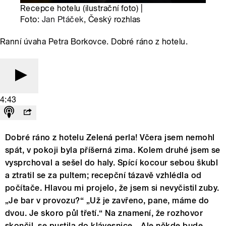
Recepce hotelu (ilustrační foto) |
Foto:
Jan Ptáček
, Český rozhlas
Ranní úvaha Petra Borkovce. Dobré ráno z hotelu.
4:43
Dobré ráno z hotelu Zelená perla! Včera jsem nemohl
spát, v pokoji byla příšerná zima. Kolem druhé jsem se
vysprchoval a sešel do haly. Spící kocour sebou škubl
a ztratil se za pultem; recepční tázavě vzhlédla od
počítače. Hlavou mi projelo, že jsem si nevyčistil zuby.
„Je bar v provozu?“ „Už je zavřeno, pane, máme do
dvou. Je skoro půl třetí.“ Na znamení, že rozhovor
skončil, se pustila do klávesnice. „Ale někde bude