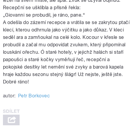
ležel na svém místě, ale spal. Zvuk se ozýval odjinud.
Recepční se ušklíbla a přísně řekla:
„Giovanni se probudil, je ráno, pane.“
A odešla do zázemí recepce a vrátila se se zakrytou ptačí
klecí, kterou odhrnula jako výčitku a jako důkaz. V kleci
seděl ara a zamňoukal na celé kolo. Kocour v křesle se
probudil a začal mu odpovídat zvukem, který připomínal
louskání ořechu. Ó staré hotely, v jejichž halách si staří
papoušci a staré kočky vyměňují řeč, recepční a
pokojské desítky let nemění své zvyky a barová kapela
hraje každou sezonu stejný šlágr! Už nejste, ještě jste.
Dobré ráno!
autor:
Petr Borkovec