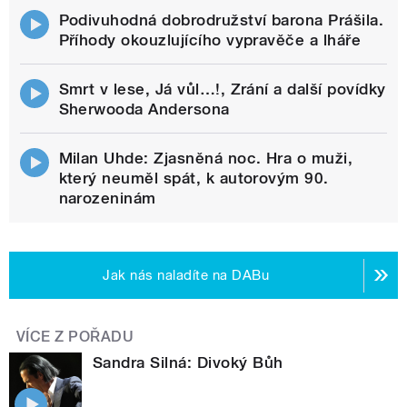
Podivuhodná dobrodružství barona Prášila.
Příhody okouzlujícího vypravěče a lháře
Smrt v lese, Já vůl…!, Zrání a další povídky
Sherwooda Andersona
Milan Uhde: Zjasněná noc. Hra o muži,
který neuměl spát, k autorovým 90.
narozeninám
Jak nás naladíte na DABu
VÍCE Z POŘADU
Sandra Silná: Divoký Bůh