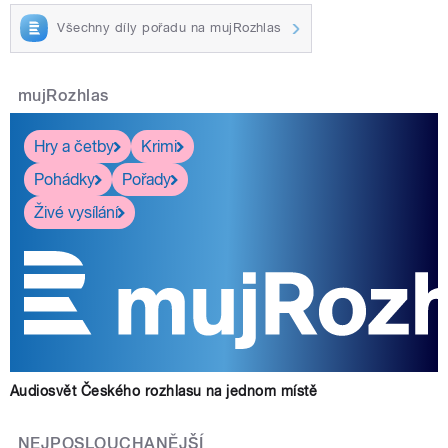
Všechny díly pořadu na mujRozhlas
mujRozhlas
Hry a četby
Krimi
Pohádky
Pořady
Živé vysílání
Audiosvět Českého rozhlasu na jednom místě
NEJPOSLOUCHANĚJŠÍ