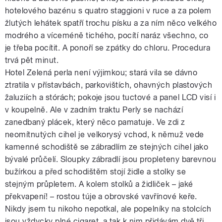
hotelového bazénu s quatro staggioni v ruce a za polem
žlutých lehátek spatří trochu písku a za ním něco velkého
modrého a víceméně tichého, pocítí naráz všechno, co
je třeba pocítit. A ponoří se zpátky do chloru. Procedura
trvá pět minut.
Hotel Zelená perla není výjimkou; stará vila se dávno
ztratila v přístavbách, parkovištích, ohavných plastových
žaluziích a stórách; pokoje jsou tuctové a panel LCD visí i
v koupelně. Ale v zadním traktu Perly se nachází
zanedbaný plácek, který něco pamatuje. Ve zdi z
neomítnutých cihel je velkorysý vchod, k němuž vede
kamenné schodiště se zábradlím ze stejných cihel jako
bývalé průčelí. Sloupky zábradlí jsou propleteny barevnou
bužírkou a před schodištěm stojí židle a stolky se
stejným průpletem. A kolem stolků a židliček – jaké
překvapení! – rostou túje a obrovské vavřínové keře.
Nikdy jsem tu nikoho nepotkal, ale popelníky na stolcích
jsou vždycky plné cigaret, a tak k nim přidávám dvě tři