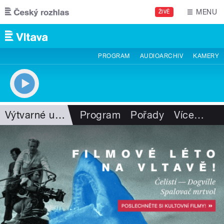
Přejít k hlavnímu obsahu
MENU
ŽIVĚ
PROGRAM
AUDIOARCHIV
KAMERY
Výtvarné umění
Program
Pořady
Více
…