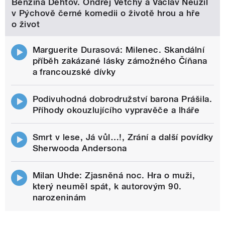
Benzína Dehtov. Ondřej Vetchý a Václav Neužil
v Pýchově černé komedii o životě hrou a hře
o život
Marguerite Durasová: Milenec. Skandální
příběh zakázané lásky zámožného Číňana
a francouzské dívky
Podivuhodná dobrodružství barona Prášila.
Příhody okouzlujícího vypravěče a lháře
Smrt v lese, Já vůl…!, Zrání a další povídky
Sherwooda Andersona
Milan Uhde: Zjasněná noc. Hra o muži,
který neuměl spát, k autorovým 90.
narozeninám