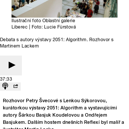
Ilustrační foto Oblastní galerie
Liberec | Foto: Lucie Fürstová
Debata s autory výstavy 2051: Algorithm. Rozhovor s
Martinem Lackem
37:33
Rozhovor Petry Švecové s Lenkou Sýkorovou,
kurátorkou výstavy 2051: Algorithm a vystavujícími
autory Šárkou Basjuk Koudelovou a Ondřejem
Basjukem. Dalším hostem dnešních Reflexí byl malíř a