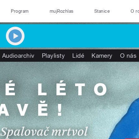
Program
mujRozhlas
Stanice
O r
Audioarchiv
Playlisty
Lidé
Kamery
O nás