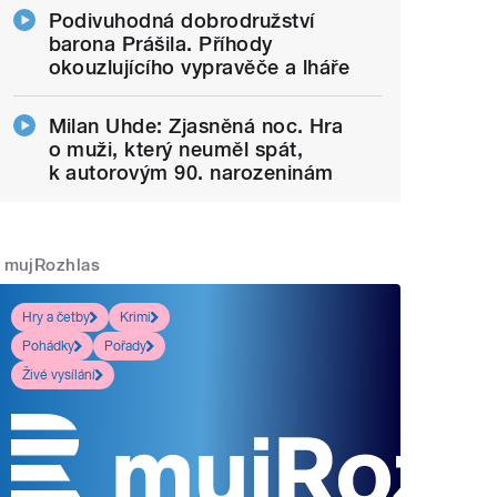
Podivuhodná dobrodružství
barona Prášila. Příhody
okouzlujícího vypravěče a lháře
Milan Uhde: Zjasněná noc. Hra
o muži, který neuměl spát,
k autorovým 90. narozeninám
mujRozhlas
Hry a četby
Krimi
Pohádky
Pořady
Živé vysílání