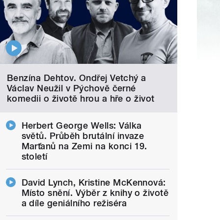
Benzína Dehtov. Ondřej Vetchý a
Václav Neužil v Pýchově černé
komedii o životě hrou a hře o život
Herbert George Wells: Válka
světů. Průběh brutální invaze
Marťanů na Zemi na konci 19.
století
David Lynch, Kristine McKennová:
Místo snění. Výběr z knihy o životě
a díle geniálního režiséra