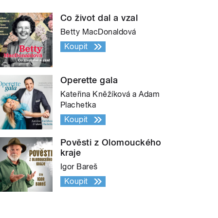
Co život dal a vzal
Betty MacDonaldová
Koupit
Operette gala
Kateřina Kněžíková a Adam
Plachetka
Koupit
Pověsti z Olomouckého
kraje
Igor Bareš
Koupit