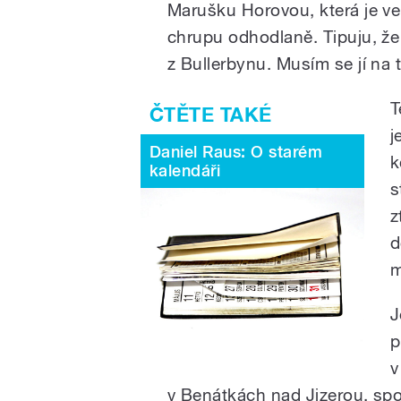
Marušku Horovou, která je v
chrupu odhodlaně. Tipuju, ž
z Bullerbynu. Musím se jí na t
T
j
Daniel Raus: O starém
k
kalendáři
s
z
d
m
J
p
v
v Benátkách nad Jizerou, spo