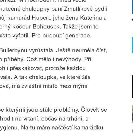
kutečné chaloupky paní Zmatlíkové bydlí
ůj kamarád Hubert, jeho žena Kateřina a
erný kocour Bohoušek. Takže jsem to
ísto vyfotil. Pro budoucí generace.
Bullerbynu vyrůstala. Ještě neuměla číst,
ch příběhy. Což mělo i nevýhody. Při
hli přeskakovat, protože každou
la. A tak chaloupka, ve které žila
ová, má zvláštní místo mezi mými
se kterými jsou stále problémy. Člověk se
hodit na vrtání, občas na trhání, a
 hygienu. Na tu mám naštěstí kamarádku