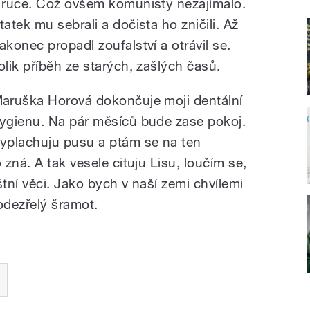
 ruce. Což ovšem komunisty nezajímalo.
tatek mu sebrali a dočista ho zničili. Až
akonec propadl zoufalství a otrávil se.
olik příběh ze starých, zašlých časů.
aruška Horová dokončuje moji dentální
ygienu. Na pár měsíců bude zase pokoj.
yplachuju pusu a ptám se na ten
zná. A tak vesele cituju Lisu, loučím se,
tní věci. Jako bych v naší zemi chvílemi
odezřelý šramot.