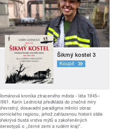
Šikmý kostel 3
Koupit
Románová kronika ztraceného města - léta 1945–
1961. Karin Lednická předkládá do značné míry
převratný, dosavadní paradigma měnící obraz
hornického regionu, jehož zahlazenou historii stále
překrývá tlustá vrstva mýtů a zakořeněných
stereotypů o „černé zemi a rudém kraji“.