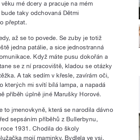
e věku mé dcery a pracuje na mém
e bude taky odchovaná Dětmi
o přeptat.
edy, až se to povede. Se zuby je totiž
eště jedna patálie, a sice jednostranná
omunikace. Když máte pusu dokořán a
tane se z ní pracoviště, kladou se otázky
těžka. A tak sedím v křesle, zavírám oči,
o kterých mi svítí bílá lampa, a napadá
ě příběh úplně jiné Marušky Horové.
e to jmenovkyně, která se narodila dávno
řed sepsáním příběhů z Bullerbynu,
 roce 1931. Chodila do školy
lužačka mojí maminky. Bydlela ve vsi,