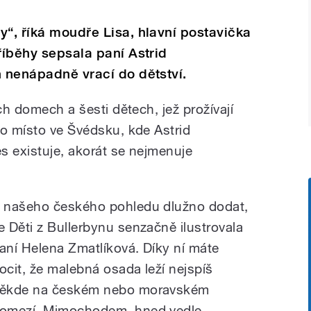
y“, říká moudře Lisa, hlavní postavička
říběhy sepsala paní Astrid
h nenápadně vrací do dětství.
ch domech a šesti dětech, jež prožívají
no místo ve Švédsku, kde Astrid
s existuje, akorát se nejmenuje
 našeho českého pohledu dlužno dodat,
e Děti z Bullerbynu senzačně ilustrovala
aní Helena Zmatlíková. Díky ní máte
ocit, že malebná osada leží nejspíš
ěkde na českém nebo moravském
omezí. Mimochodem, hned vedle