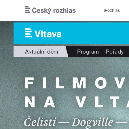
Přejít k hlavnímu obsahu
iRozhlas
Aktuální dění
Program
Pořady