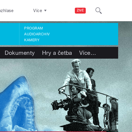
ozhlase
Více
ŽIVĚ
PROGRAM
AUDIOARCHIV
KAMERY
Dokumenty
Hry a četba
Více
…