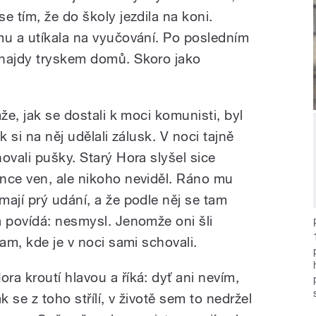
e tím, že do školy jezdila na koni.
mu a utíkala na vyučování. Po posledním
 hajdy tryskem domů. Skoro jako
že, jak se dostali k moci komunisti, byl
k si na něj udělali zálusk. V noci tajně
ovali pušky. Starý Hora slyšel sice
nce ven, ale nikoho neviděl. Ráno mu
ají prý udání, a že podle něj se tam
a povídá: nesmysl. Jenomže oni šli
tam, kde je v noci sami schovali.
ora kroutí hlavou a říká: dyť ani nevím,
ak se z toho střílí, v životě sem to nedržel