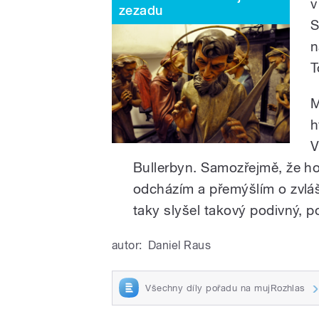
v
zezadu
S
n
T
M
h
V
Bullerbyn. Samozřejmě, že ho 
odcházím a přemýšlím o zvláš
taky slyšel takový podivný, p
autor:
Daniel Raus
Všechny díly pořadu na mujRozhlas