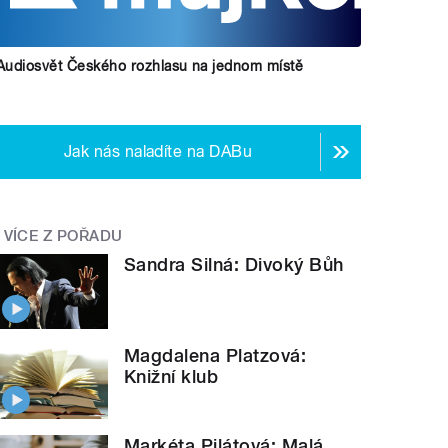
Audiosvět Českého rozhlasu na jednom místě
Jak nás naladíte na DABu
VÍCE Z POŘADU
Sandra Silná: Divoký Bůh
Magdalena Platzová:
Knižní klub
Markéta Pilátová: Malá