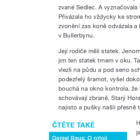
zvané Sedlec. A vyznačovala s
Přivázala ho vždycky ke stro
zvonění zas koně odvázala a
v Bullerbynu.
Její rodiče měli statek. Jenom
jim ten statek trnem v oku. Ta
vlezli na půdu a pod seno sch
podezřelý šramot, vyšel doko
bouchá na okno kontrola, že m
schovávají zbraně. Starý Hor
najisto a pušky našli přesně 
H
j
Daniel Raus: O orloji