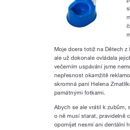
s
m
č
m
Moje dcera totiž na Dětech z 
ale už dokonale ovládala jeji
večerním uspávání jsme nemo
nepřesnost okamžitě reklamova
skromná paní Helena Zmatlík
památnými fotkami.
Abych se ale vrátil k zubům, 
o ně musí starat, pravidelně c
opomíjet nesmí ani dentální