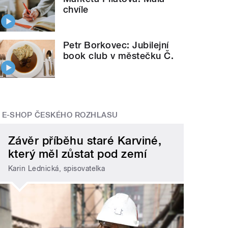
chvíle
Petr Borkovec: Jubilejní
book club v městečku Č.
E-SHOP ČESKÉHO ROZHLASU
Závěr příběhu staré Karviné,
který měl zůstat pod zemí
Karin Lednická, spisovatelka