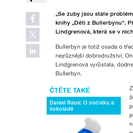
„Se zuby jsou stále problém
knihy „Děti z Bullerbynu“. P
Lindgrenová, která se v nic
Bullerbyn je totiž osada o tře
nejrůznější dobrodružství. O
Lindgrenová vyrůstala, dodne
Bullerbyn.
Z
ž
Daniel Raus: O nočníku a
p
čokoládě
p
n
p