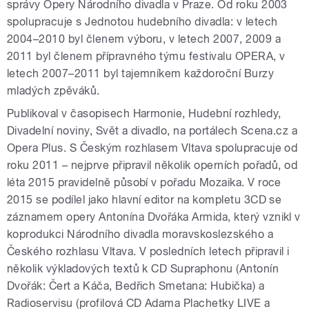
správy Opery Národního divadla v Praze. Od roku 2003
spolupracuje s Jednotou hudebního divadla: v letech
2004–2010 byl členem výboru, v letech 2007, 2009 a
2011 byl členem přípravného týmu festivalu OPERA, v
letech 2007–2011 byl tajemníkem každoroční Burzy
mladých zpěváků.
Publikoval v časopisech Harmonie, Hudební rozhledy,
Divadelní noviny, Svět a divadlo, na portálech Scena.cz a
Opera Plus. S Českým rozhlasem Vltava spolupracuje od
roku 2011 – nejprve připravil několik operních pořadů, od
léta 2015 pravidelně působí v pořadu Mozaika. V roce
2015 se podílel jako hlavní editor na kompletu 3CD se
záznamem opery Antonína Dvořáka Armida, který vznikl v
koprodukci Národního divadla moravskoslezského a
Českého rozhlasu Vltava. V posledních letech připravil i
několik výkladových textů k CD Supraphonu (Antonín
Dvořák: Čert a Káča, Bedřich Smetana: Hubička) a
Radioservisu (profilová CD Adama Plachetky LIVE a