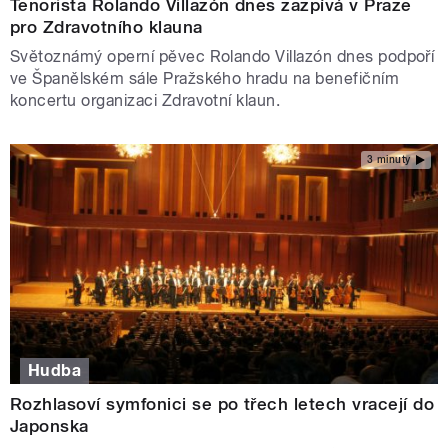
Tenorista Rolando Villazón dnes zazpívá v Praze
pro Zdravotního klauna
Světoznámý operní pěvec Rolando Villazón dnes podpoří
ve Španělském sále Pražského hradu na benefičním
koncertu organizaci Zdravotní klaun.
3 minuty
Hudba
Rozhlasoví symfonici se po třech letech vracejí do
Japonska