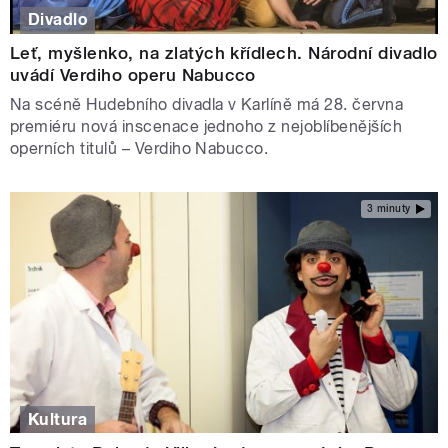
Divadlo
Leť, myšlenko, na zlatých křídlech. Národní divadlo
uvádí Verdiho operu Nabucco
Na scéně Hudebního divadla v Karlíně má 28. června
premiéru nová inscenace jednoho z nejoblíbenějších
operních titulů – Verdiho Nabucco.
3 minuty
Kultura