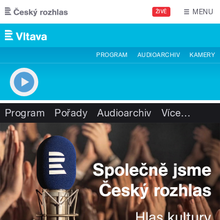
Přejít k hlavnímu obsahu
MENU
ŽIVĚ
PROGRAM
AUDIOARCHIV
KAMERY
Program
Pořady
Audioarchiv
Více
…