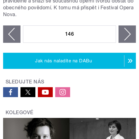
pravidelně a snaží se současnou operní tvorbu dostat do
obecného povědomí. K tomu má přispět i Festival Opera
Nova.
STRÁNKY
146
n
zí
Jak nás naladíte na DABu
SLEDUJTE NÁS
KOLEGOVÉ