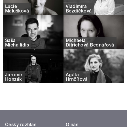
Lucie
Vladimíra
Malušková
Bezdíčková
Saša
Michaela
Michailidis
Ditrichová Bednářová
Jaromír
Agáta
Honzák
Hrnčířová
Český rozhlas
O nás