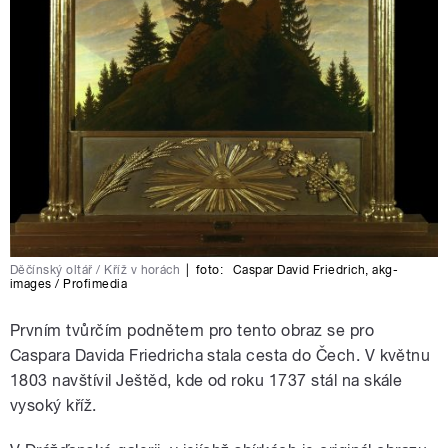
Děčínský oltář / Kříž v horách
|
foto:
Caspar David Friedrich
,
akg-
images / Profimedia
Prvním tvůrčím podnětem pro tento obraz se pro
Caspara Davida Friedricha stala cesta do Čech. V květnu
1803 navštívil Ještěd, kde od roku 1737 stál na skále
vysoký kříž.