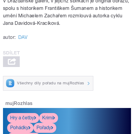
V Drážďanské galerii, v jejíchž sbírkách je originál obrazu,
spolu s historikem Františkem Šumanem a historikem
umění Michaelem Zachařem rozmlouvá autorka cyklu
Jana Davidová-Kracíková.
autor:
DAV
Všechny díly pořadu na mujRozhlas
mujRozhlas
Hry a četby
Krimi
Pohádky
Pořady