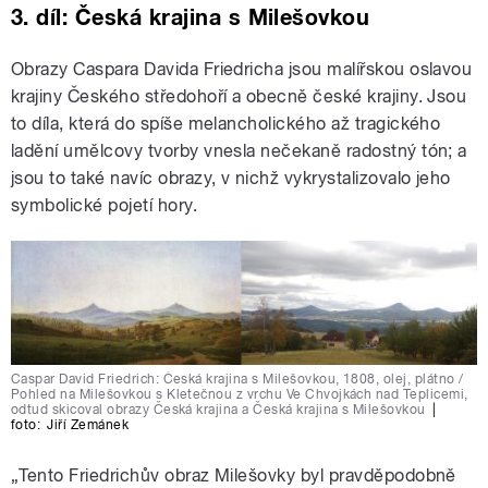
3. díl: Česká krajina s Milešovkou
Obrazy Caspara Davida Friedricha jsou malířskou oslavou
krajiny Českého středohoří a obecně české krajiny. Jsou
to díla, která do spíše melancholického až tragického
ladění umělcovy tvorby vnesla nečekaně radostný tón; a
jsou to také navíc obrazy, v nichž vykrystalizovalo jeho
symbolické pojetí hory.
Caspar David Friedrich: Česká krajina s Milešovkou, 1808, olej, plátno /
Pohled na Milešovkou s Kletečnou z vrchu Ve Chvojkách nad Teplicemi,
odtud skicoval obrazy Česká krajina a Česká krajina s Milešovkou
|
foto:
Jiří Zemánek
„Tento Friedrichův obraz Milešovky byl pravděpodobně