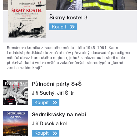
Šikmý kostel 3
Koupit
Románová kronika ztraceného města - léta 1945–1961. Karin
Lednická předkládá do značné míry převratný, dosavadní paradigma
měnící obraz hornického regionu, jehož zahlazenou historii stále
překrývá tlustá vrstva mýtů a zakořeněných stereotypů o „černé
zemi a rudém kraji“.
Půlnoční párty S+Š
Jiří Suchý, Jiří Šlitr
Koupit
Sedmikrásky na nebi
Jiří Dušek a kol.
Koupit