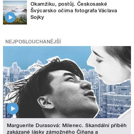
Okamžiku, postůj. Českosaské
Švýcarsko očima fotografa Václava
Sojky
NEJPOSLOUCHANĚJŠÍ
Marguerite Durasová: Milenec. Skandální příběh
zakázané lásky zámožného Číňana a