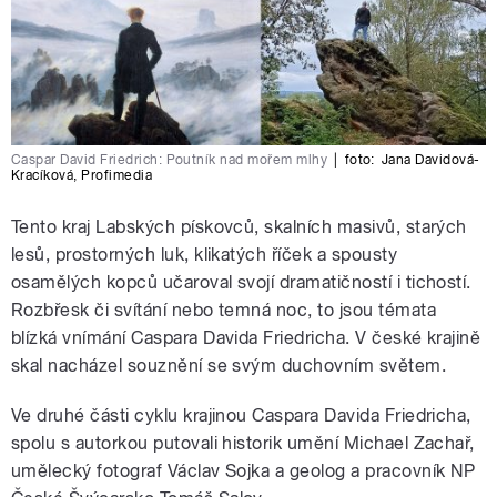
Caspar David Friedrich: Poutník nad mořem mlhy
|
foto:
Jana Davidová-
Kracíková
,
Profimedia
Tento kraj Labských pískovců, skalních masivů, starých
lesů, prostorných luk, klikatých říček a spousty
osamělých kopců učaroval svojí dramatičností i tichostí.
Rozbřesk či svítání nebo temná noc, to jsou témata
blízká vnímání Caspara Davida Friedricha. V české krajině
skal nacházel souznění se svým duchovním světem.
Ve druhé části cyklu krajinou Caspara Davida Friedricha,
spolu s autorkou putovali historik umění Michael Zachař,
umělecký fotograf Václav Sojka a geolog a pracovník NP