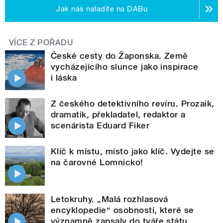
Jak nás naladíte na DABu
VÍCE Z POŘADU
České cesty do Žaponska. Země
vycházejícího slunce jako inspirace
i láska
Z českého detektivního revíru. Prozaik,
dramatik, překladatel, redaktor a
scenárista Eduard Fiker
Klíč k místu, místo jako klíč. Vydejte se
na čarovné Lomnicko!
Letokruhy. „Malá rozhlasová
encyklopedie“ osobností, které se
významně zapsaly do tváře státu