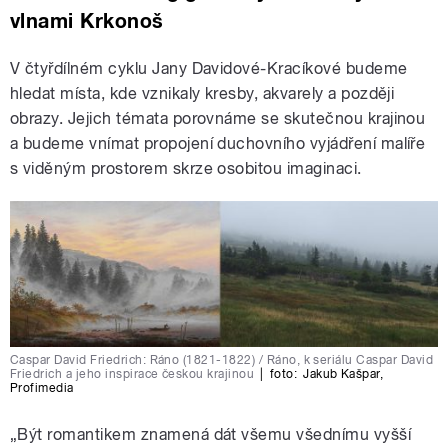
vlnami Krkonoš
V čtyřdílném cyklu Jany Davidové-Kracíkové budeme
hledat místa, kde vznikaly kresby, akvarely a později
obrazy. Jejich témata porovnáme se skutečnou krajinou
a budeme vnímat propojení duchovního vyjádření malíře
s viděným prostorem skrze osobitou imaginaci.
Caspar David Friedrich: Ráno (1821-1822) / Ráno, k seriálu Caspar David
Friedrich a jeho inspirace českou krajinou
|
foto:
Jakub Kašpar
,
Profimedia
„Být romantikem znamená dát všemu všednímu vyšší