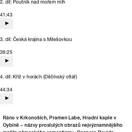
2. díl: Poutník nad mořem mlh
41:43
3. díl: Česká krajina s Milešovkou
39:25
4. díl: Kříž v horách (Děčínský oltář)
44:34
Ráno v Krkonoších, Pramen Labe, Hradní kaple v
Oybíně − názvy proslulých obrazů nejvýznamnějšího