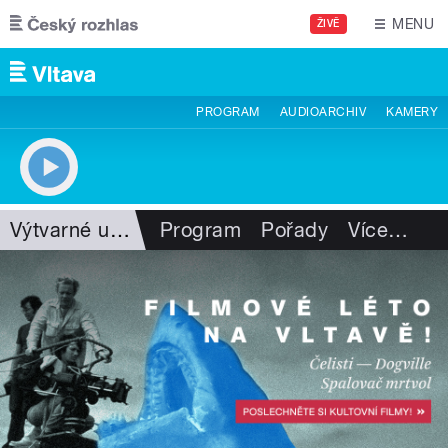
Přejít k hlavnímu obsahu
MENU
ŽIVĚ
PROGRAM
AUDIOARCHIV
KAMERY
Výtvarné umění
Program
Pořady
Více
…