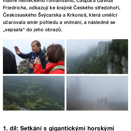
malíře německého romantismu, Caspara Davida
Friedricha, odkazují ke krajině Českého středohoří,
Českosaského Švýcarska a Krkonoš, která umělci
učarovala směr pohledu a vnímání, a následně se
„vepsala“ do jeho obrazů.
1. díl: Setkání s gigantickými horskými