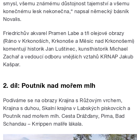
smysl, všemu známému důstojnost tajemství a všemu
konečnému lesk nekonečna,“ napsal německý básník
Novalis.
Friedrichův akvarel Pramen Labe a tři olejové obrazy
(Ráno v Krkonoších, Krkonoše a Měsíc nad Krkonošemi)
komentují historik Jan Luštinec, kunsthistorik Michael
Zachař a vedoucí odboru vnějších vztahů KRNAP Jakub
Kašpar.
2. díl: Poutník nad mořem mlh
Podíváme se na obrazy Krajina s Růžovým vrchem,
Krajina s duhou, Skalní krajina v Labských pískovcích a
Poutník nad mořem mlh. Cesta Drážďany, Pirna, Bad
Schandau – Krrippen malíře lákala.