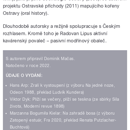
projektu Ostravské příchody (2011) mapujícího kořeny
Ostravy (oral history).
Dlouhodobě autorsky a režijně spolupracuje s Českým
rozhlasem. Kromě toho je Radovan Lipus aktivní
kavárenský povaleč – pasivní modřínový obaleč.
S autorem připravil Dominik Mačas.
Natočeno v roce 2022.
ÚDAJE O VYDÁNÍ:
Hans Arp: Zralí k vystoupení (z výboru Na jedné noze,
Odeon 1988, překlad Ludvík Kundera)
Viktor Dyk: Plíží se večery, plíží se teskna (ze sbírky Síla
života, Moderní revue 1898)
Marzanna Bogumiła Kielar: Na zahradě bosa (z výboru
Zatopený estuár, Fra 2020, překlad Renata Putzlacher-
Buchtová)