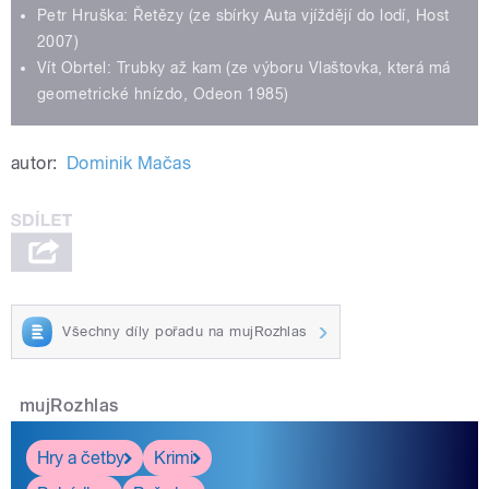
Petr Hruška: Řetězy (ze sbírky Auta vjíždějí do lodí, Host
2007)
Vít Obrtel: Trubky až kam (ze výboru Vlaštovka, která má
geometrické hnízdo, Odeon 1985)
autor:
Dominik Mačas
Všechny díly pořadu na mujRozhlas
mujRozhlas
Hry a četby
Krimi