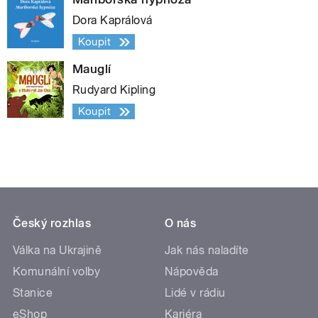
Dora Kaprálová
Koupit
Mauglí
Rudyard Kipling
Koupit
Český rozhlas
O nás
Válka na Ukrajině
Jak nás naladíte
Komunální volby
Nápověda
Stanice
Lidé v rádiu
eShop
Kariéra