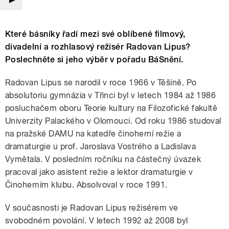
Které básníky řadí mezi své oblíbené filmový,
divadelní a rozhlasový režisér Radovan Lipus?
Poslechněte si jeho výběr v pořadu BáSnění.
Radovan Lipus se narodil v roce 1966 v Těšíně. Po
absolutoriu gymnázia v Třinci byl v letech 1984 až 1986
posluchačem oboru Teorie kultury na Filozofické fakultě
Univerzity Palackého v Olomouci. Od roku 1986 studoval
na pražské DAMU na katedře činoherní režie a
dramaturgie u prof. Jaroslava Vostrého a Ladislava
Vymětala. V posledním ročníku na částečný úvazek
pracoval jako asistent režie a lektor dramaturgie v
Činoherním klubu. Absolvoval v roce 1991.
V současnosti je Radovan Lipus režisérem ve
svobodném povolání. V letech 1992 až 2008 byl