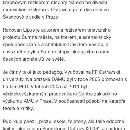
kmenovým režisérem činohry Národního divadla
moravskoslezského v Ostravě a poté dva roky ve
Švandově divadle v Praze.
Radovan Lipus je autorem a režisérem televizního
projektu Šumná města, na kterém je scenáristicky
spolupodepsán s architektem Davidem Vávrou, a
návazného cyklu Šumné stopy, sledujícího osudy
českých architektů ve světě.
Je činný také jako pedagog. Vyučoval na FF Ostravské
univerzity. Na pražské DAMU byl v roce 2005 promován s
titulem PhD. V letech 2005 až 2011 byl
vědeckovýzkumným pracovníkem Centra základního
výzkumu AMU v Praze. V současnosti působí na Katedře
teorie a kritiky.
Publikuje poezii, prózu, eseje, fejetony, ale také odborné
knihy, jako je jeho Scénologie Ostravy (2006). Je autorem