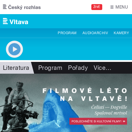
Přejít k hlavnímu obsahu
MENU
ŽIVĚ
PROGRAM
AUDIOARCHIV
KAMERY
Literatura
Program
Pořady
Více
…