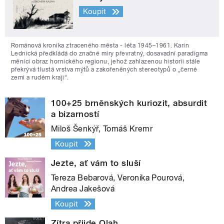
Koupit
Románová kronika ztraceného města - léta 1945–1961. Karin
Lednická předkládá do značné míry převratný, dosavadní paradigma
měnící obraz hornického regionu, jehož zahlazenou historii stále
překrývá tlustá vrstva mýtů a zakořeněných stereotypů o „černé
zemi a rudém kraji“.
100+25 brněnských kuriozit, absurdit
a bizarností
Miloš Šenkýř, Tomáš Kremr
Koupit
Jezte, ať vám to sluší
Tereza Bebarová, Veronika Pourová,
Andrea Jakešová
Koupit
Zítra přijde Olah