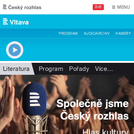
Přejít k hlavnímu obsahu
MENU
ŽIVĚ
PROGRAM
AUDIOARCHIV
KAMERY
Literatura
Program
Pořady
Více
…