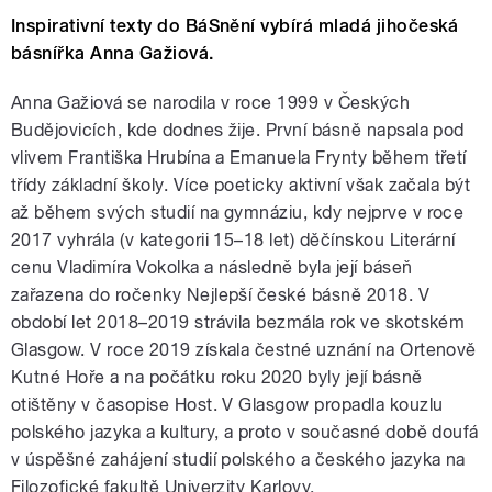
Inspirativní texty do BáSnění vybírá mladá jihočeská
básnířka Anna Gažiová.
Anna Gažiová se narodila v roce 1999 v Českých
Budějovicích, kde dodnes žije. První básně napsala pod
vlivem Františka Hrubína a Emanuela Frynty během třetí
třídy základní školy. Více poeticky aktivní však začala být
až během svých studií na gymnáziu, kdy nejprve v roce
2017 vyhrála (v kategorii 15–18 let) děčínskou Literární
cenu Vladimíra Vokolka a následně byla její báseň
zařazena do ročenky Nejlepší české básně 2018. V
období let 2018–2019 strávila bezmála rok ve skotském
Glasgow. V roce 2019 získala čestné uznání na Ortenově
Kutné Hoře a na počátku roku 2020 byly její básně
otištěny v časopise Host. V Glasgow propadla kouzlu
polského jazyka a kultury, a proto v současné době doufá
v úspěšné zahájení studií polského a českého jazyka na
Filozofické fakultě Univerzity Karlovy.