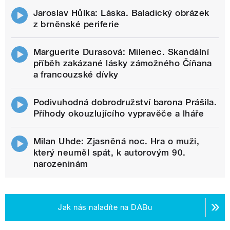
Jaroslav Hůlka: Láska. Baladický obrázek
z brněnské periferie
Marguerite Durasová: Milenec. Skandální
příběh zakázané lásky zámožného Číňana
a francouzské dívky
Podivuhodná dobrodružství barona Prášila.
Příhody okouzlujícího vypravěče a lháře
Milan Uhde: Zjasněná noc. Hra o muži,
který neuměl spát, k autorovým 90.
narozeninám
Jak nás naladíte na DABu