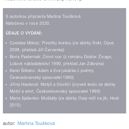
S autorkou připravila Martina Toušková.
Natočeno v roce 2020.
ÚDAJE O VYDÁNÍ:
Czesław Miłosz: Pivoňky kvetou (ze sbírky Svět, Opus
2008, překlad Jiří Červenka)
Boris Pasternak: Zimní noc (z románu Doktor Živago,
Lidové nakladatelství 1990, překlad Jan Zábrana)
Karel Šiktanc: Adam a Eva (ukázka z poémy,
Československý spisovatel 1990)
Jiřina Hauková: Motýlí a člověčí (úryvek textu ze sbírky
Motýl a smrt, Československý spisovatel 1990)
Marie Iljašenko: Muškáty (ze sbírky Osip míří na jih, Host
2015)
autor:
Martina Toušková