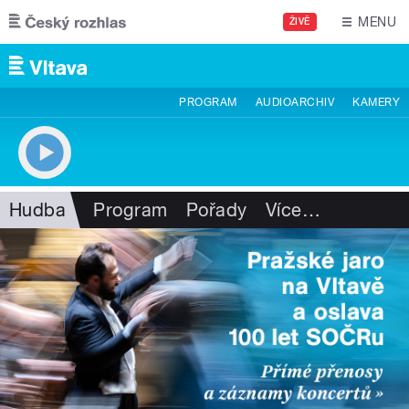
Přejít k hlavnímu obsahu
MENU
ŽIVĚ
PROGRAM
AUDIOARCHIV
KAMERY
Hudba
Program
Pořady
Více
…