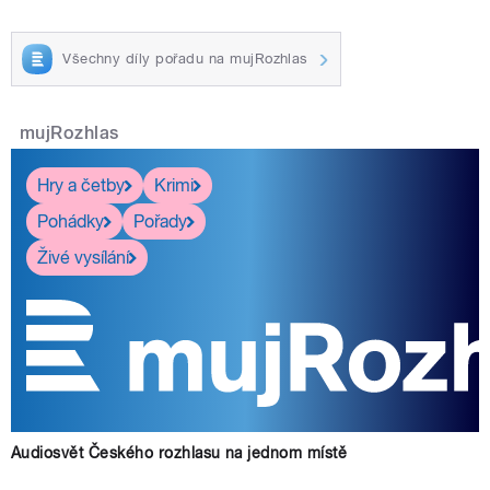
Všechny díly pořadu na mujRozhlas
mujRozhlas
Hry a četby
Krimi
Pohádky
Pořady
Živé vysílání
Audiosvět Českého rozhlasu na jednom místě