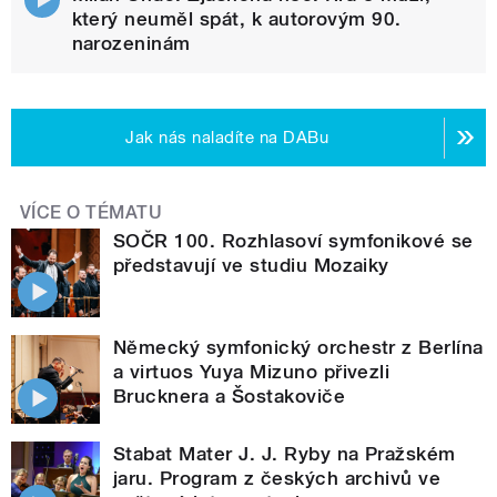
který neuměl spát, k autorovým 90.
narozeninám
Jak nás naladíte na DABu
VÍCE O TÉMATU
SOČR 100. Rozhlasoví symfonikové se
představují ve studiu Mozaiky
Německý symfonický orchestr z Berlína
a virtuos Yuya Mizuno přivezli
Brucknera a Šostakoviče
Stabat Mater J. J. Ryby na Pražském
jaru. Program z českých archivů ve