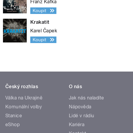
Franz Kafka
Koupit
Krakatit
Karel Čapek
Koupit
Český rozhlas
O nás
Válka na Ukrajině
Jak nás naladíte
Komunální volby
Nápověda
Stanice
Lidé v rádiu
eShop
Kariéra