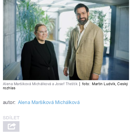
Alena Maršíková Michálková a Josef Třeštík
|
foto:
Martin Ludvík
,
Český
rozhlas
autor:
Alena Maršíková Michálková