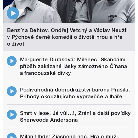
Benzína Dehtov. Ondřej Vetchý a Václav Neužil
v Pýchově černé komedii o životě hrou a hře
o život
Marguerite Durasová: Milenec. Skandální
příběh zakázané lásky zámožného Číňana
a francouzské dívky
Podivuhodná dobrodružství barona Prášila.
Příhody okouzlujícího vypravěče a lháře
Smrt v lese, Já vůl…!, Zrání a další povídky
Sherwooda Andersona
Milan Uhde: Zjasněná noc. Hra o muži,